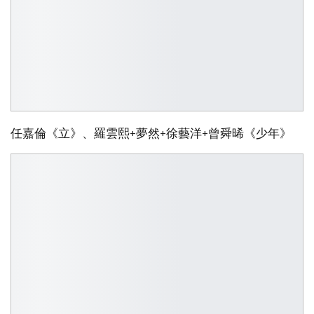
任嘉倫《立》、羅雲熙+夢然+徐藝洋+曾舜晞《少年》