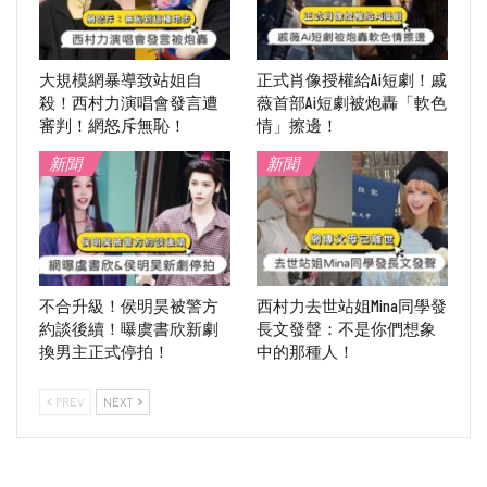
大規模網暴導致站姐自
正式肖像授權給Ai短劇！戚
殺！西村力演唱會發言遭
薇首部Ai短劇被炮轟「軟色
審判！網怒斥無恥！
情」擦邊！
新聞
新聞
不合升級！侯明昊被警方
西村力去世站姐Mina同學發
約談後續！曝虞書欣新劇
長文發聲：不是你們想象
換男主正式停拍！
中的那種人！
PREV
NEXT