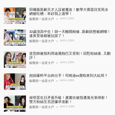
田曦薇新劇天才人設被魔改！數學大賽題目笑死全
網被吐槽：幸好我上過學！
AUG 4, 2026
飯圈第一追星大戶
32歲演高中生！胡一天離開精修…新劇狀態被網嘲！
連黃景瑜都被拉踩了！
AUG 4, 2026
飯圈第一追星大戶
造型師被指利用迪麗熱巴又背刺！回懟粉絲後…又刪
評！
AUG 4, 2026
飯圈第一追星大戶
頻頻爆料平台終出手！司曉迪vs鹿晗來到大結局？
AUG 4, 2026
飯圈第一追星大戶
侯明昊生日矛盾升級！虞書欣被指遭激光筆掃射！
雙方粉絲互丟證據求道歉！
AUG 3, 2026
飯圈第一追星大戶