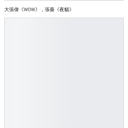
大張偉《WOW》，張薔《夜貓》