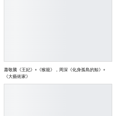
蕭敬騰《王妃》+《猴籠》，周深《化身孤島的鯨》+
《大藝術家》