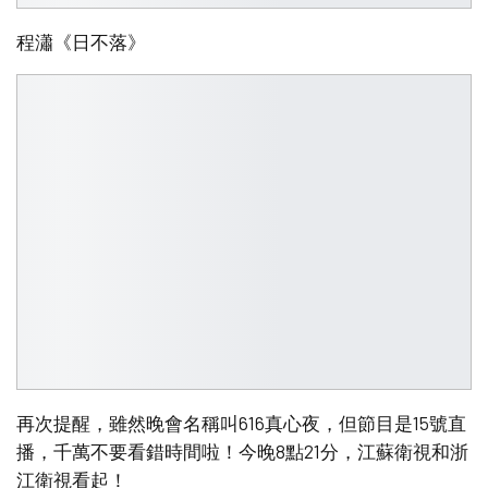
程瀟《日不落》
再次提醒，雖然晚會名稱叫616真心夜，但節目是15號直
播，千萬不要看錯時間啦！今晚8點21分，江蘇衛視和浙
江衛視看起！