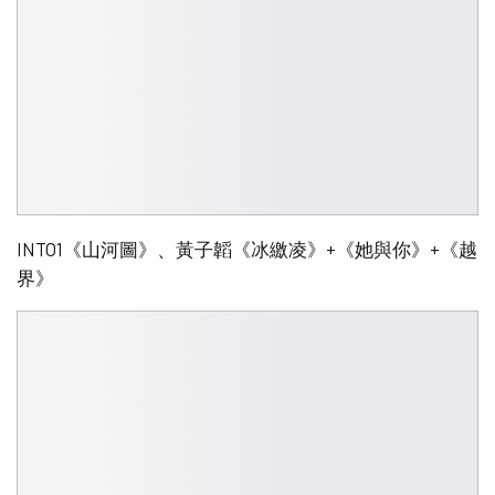
INTO1《山河圖》、黃子韜《冰繳凌》+《她與你》+《越
界》