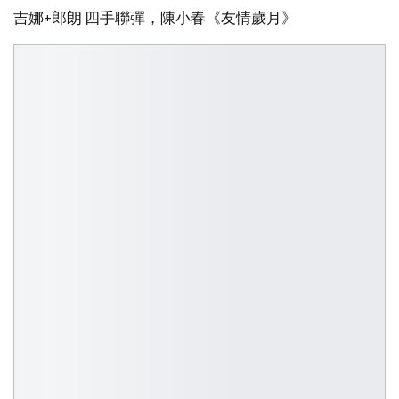
吉娜+郎朗 四手聯彈，陳小春《友情歲月》