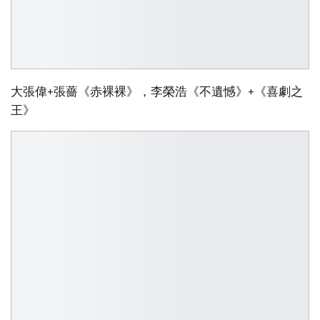
大張偉+張薔《赤裸裸》，李榮浩《不遺憾》+《喜劇之
王》