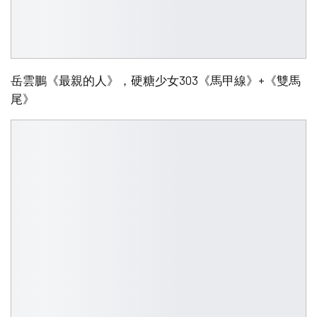
岳雲鵬《最親的人》，硬糖少女303《馬甲線》+《雙馬
尾》