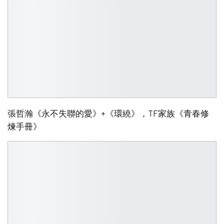
張哲瀚《永不失聯的愛》+《環繞》，TF家族《青春修
煉手冊》