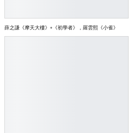
薛之謙《摩天大樓》+《初學者》，羅雲熙《小雀》