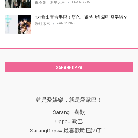
FEB 28, 2020
飯圈第一追星大戶
TXT推出官方手燈！顏色、獨特功能卻引發爭議？
JAN 22, 2020
粉紅木木
SARANGOPPA
就是愛娛樂，就是愛歐巴！
Sarang= 喜歡
Oppa= 歐巴
SarangOppa= 最喜歡歐巴(?)了！