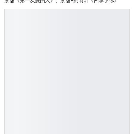
景甜《第一次愛的人》、景甜+劉雨昕《四季予你》