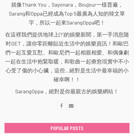
就像Thank You，Sayonara，Boujour一樣普遍，
Sarang和Oppa已經成為Top 5最廣為人知的韓文單
字，所以一起來SarangOppa吧！
在這裡我們提供地球上(?)的娛樂新聞，第一手消息随
时GET，讓你零距離貼近生活中的娛樂資訊！和歐巴
們一起互愛互懟、和歐尼們一起相親相愛、和偶像劇
一起在生活中抱緊取暖，和歌曲一起療愈現實中不小
心受了傷的小心臟，這些...絕對是生活中最幸福的小
確幸啊！！
SarangOppa，絕對是你最親古的娛樂網站！
POPULAR POSTS