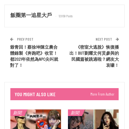
飯圈第一追星大戶
12059 Posts
PREV POST
NEXT POST
爺青回！蔡徐坤陳立農合
《密室大逃脫》恢復播
體錄製《奔跑吧》收官！
出！BUT劉耀文何炅參與的
都2021年依然為NPC尖叫就
民國篇被跳過啦？網友大
對了！
哀嚎！
YOU MIGHT ALSO LIKE
More From Author
新聞
新聞