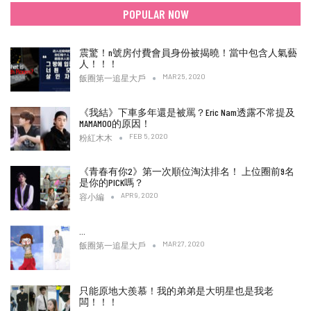
POPULAR NOW
震驚！n號房付費會員身份被揭曉！當中包含人氣藝
人！！！
MAR 25, 2020
飯圈第一追星大戶
《我結》下車多年還是被罵？Eric Nam透露不常提及
MAMAMOO的原因！
FEB 5, 2020
粉紅木木
《青春有你2》第一次順位淘汰排名！ 上位圈前9名
是你的PICK嗎？
APR 9, 2020
容小編
…
MAR 27, 2020
飯圈第一追星大戶
只能原地大羨慕！我的弟弟是大明星也是我老
闆！！！