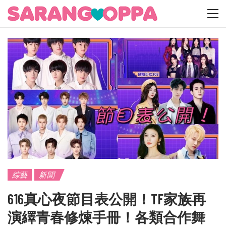
綜藝
新聞
616真心夜節目表公開！TF家族再
演繹青春修煉手冊！各類合作舞