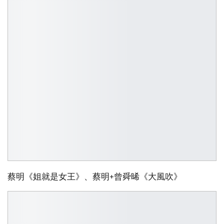
蔡明《姐就是女王》、蔡明+曾舜晞《大風吹》