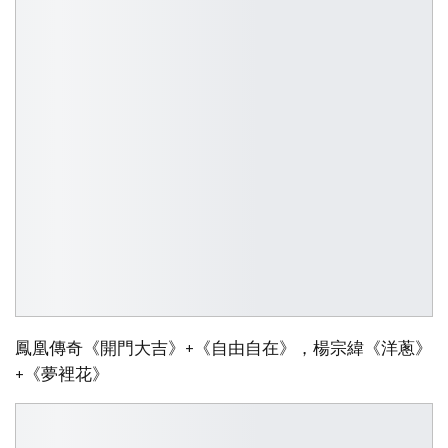
鳳凰傳奇《開門大吉》+《自由自在》，楊宗緯《洋蔥》
+《夢裡花》