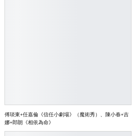
傅琰東+任嘉倫《信任小劇場》（魔術秀）、陳小春+吉
娜+郎朗《相依為命》