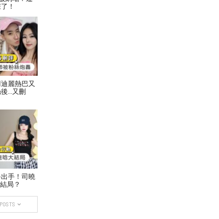
踩了！
用迪麗熱巴又
後…又刪
終出手！司曉
大結局？
 POSTS