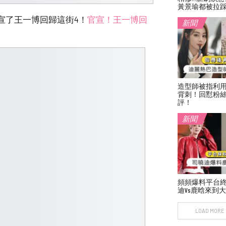
黃景瑜都被拉
宣了王一博回歸這街4！
官宣！王一博回
新聞
造型師被指利
背刺！回懟粉絲
評！
新聞
頻頻爆料平台
迪vs鹿晗來到
LOAD MORE