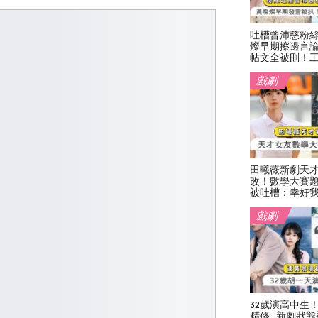
吐槽曾沛慈粉
燦早期擦邊言
帖文全被刪！
戲劇
田曦薇新劇天
改！數學大賽
被吐槽：幸好
戲劇
32歲演高中生
精修…新劇狀態