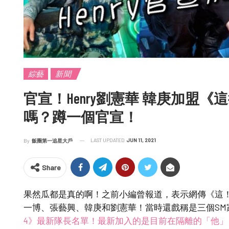
綜藝
新聞
官宣！Henry劉憲華 韓庚加盟
嗎？蹲一個官宣！
LAST UPDATED
JUN 11, 2021
By
飯圈第一追星大戶
Share
果然瓜都是真的啊！之前小編曾報道，表示網傳《這
一博、張藝興、韓庚和劉憲華！當時還戲稱是三個SM
4》最新隊長名單！最新加入的是目前在隔離的「他」!