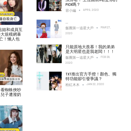
PICK嗎？
APR 9, 2020
容小編
…
MAR 27,
飯圈第一追星大戶
村力站姐和成員互
2020
受大規模網暴
亡！懶人包
只能原地大羨慕！我的弟弟
是大明星也是我老闆！！！
FEB 28,
飯圈第一追星大戶
2020
TXT推出官方手燈！顏色、獨
特功能卻引發爭議？
JAN 22, 2020
粉紅木木
子看蜘蛛俠吵
二兒子遭潑奶