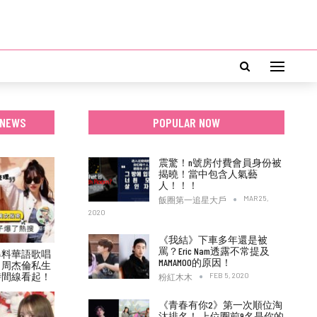
 NEWS
POPULAR NOW
震驚！n號房付費會員身份被
揭曉！當中包含人氣藝
人！！！
MAR 25,
飯圈第一追星大戶
2020
《我結》下車多年還是被
罵？Eric Nam透露不常提及
爆料華語歌唱
MAMAMOO的原因！
！周杰倫私生
時間線看起！
FEB 5, 2020
粉紅木木
《青春有你2》第一次順位淘
汰排名！ 上位圈前9名是你的