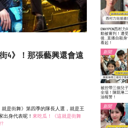
ENHYPEN西
動被審判！遭
後…直播自殺身
看起！
新聞
《這街4》！那張藝興還會遠
被控帶三個兒
全場！陳凱琳
油報警！
新聞
！就是街舞》第四季的隊長人選，就是王
家出身代表呢！
來吃瓜！《這就是街舞
?