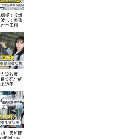
絲應援！黃燦
論被扒！商務
工作室回應！
才人設被魔
題目笑死全網
我上過學！
！胡一天離開
被網嘲！連