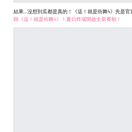
結果…沒想到瓜都是真的！《這！就是街舞4》先是官
歸《這！就是街舞4》！夏日炸場開啟全新賽制！