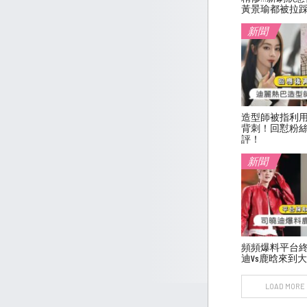
黃景瑜都被拉
新聞
造型師被指利
背刺！回懟粉絲
評！
新聞
頻頻爆料平台
迪vs鹿晗來到
LOAD MORE