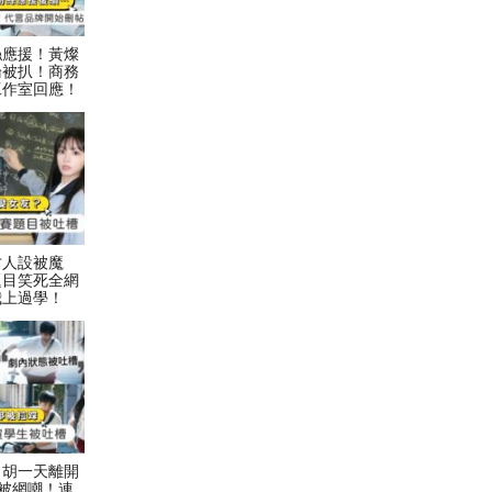
絲應援！黃燦
論被扒！商務
工作室回應！
才人設被魔
題目笑死全網
我上過學！
！胡一天離開
被網嘲！連