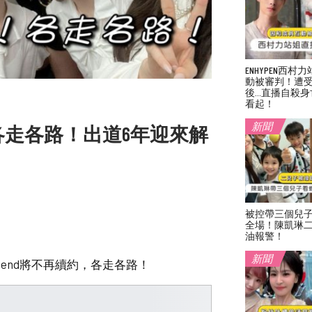
ENHYPEN西
動被審判！遭
後…直播自殺身
看起！
新聞
員各走各路！出道6年迎來解
被控帶三個兒
全場！陳凱琳
油報警！
新聞
iend將不再續約，各走各路！