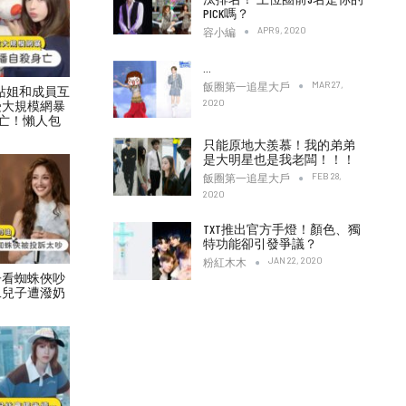
PICK嗎？
APR 9, 2020
容小編
…
MAR 27,
飯圈第一追星大戶
村力站姐和成員互
2020
受大規模網暴
亡！懶人包
只能原地大羨慕！我的弟弟
是大明星也是我老闆！！！
FEB 28,
飯圈第一追星大戶
2020
TXT推出官方手燈！顏色、獨
特功能卻引發爭議？
JAN 22, 2020
粉紅木木
子看蜘蛛俠吵
二兒子遭潑奶