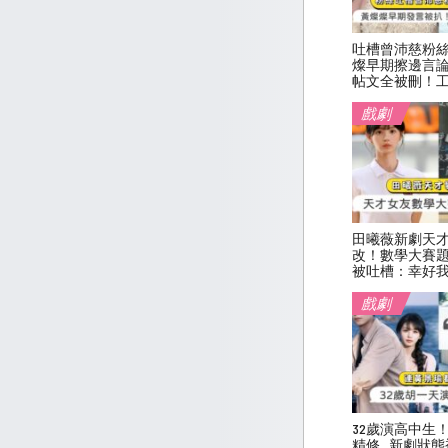
吐槽曾沛慈粉
燦早期擦邊言
帖文全被刪！
戲劇
田曦薇新劇天
改！數學大賽
被吐槽：幸好
戲劇
32歲演高中生
精修…新劇狀態