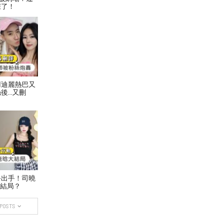
踩了！
用迪麗熱巴又
後…又刪
終出手！司曉
大結局？
 POSTS