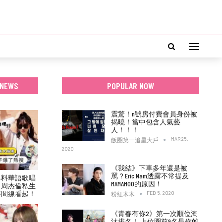
 NEWS
POPULAR NOW
震驚！n號房付費會員身份被
揭曉！當中包含人氣藝
人！！！
MAR 25,
飯圈第一追星大戶
2020
《我結》下車多年還是被
罵？Eric Nam透露不常提及
爆料華語歌唱
MAMAMOO的原因！
！周杰倫私生
時間線看起！
FEB 5, 2020
粉紅木木
《青春有你2》第一次順位淘
汰排名！ 上位圈前9名是你的