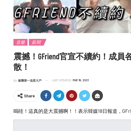
音樂
新聞
震撼！GFriend官宣不續約！成
散！
LAST UPDATED
MAY 18, 2021
By
飯圈第一追星大戶
Share
嗚哇！這真的是大震撼啊！！表示韓媒18日報道，GFr