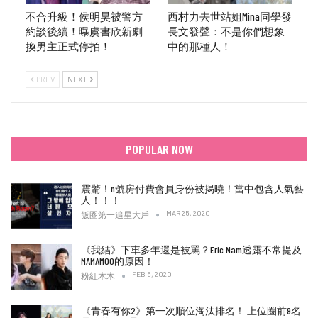
不合升級！侯明昊被警方
西村力去世站姐Mina同學發
約談後續！曝虞書欣新劇
長文發聲：不是你們想象
換男主正式停拍！
中的那種人！
PREV
NEXT
POPULAR NOW
震驚！n號房付費會員身份被揭曉！當中包含人氣藝
人！！！
MAR 25, 2020
飯圈第一追星大戶
《我結》下車多年還是被罵？Eric Nam透露不常提及
MAMAMOO的原因！
FEB 5, 2020
粉紅木木
《青春有你2》第一次順位淘汰排名！ 上位圈前9名