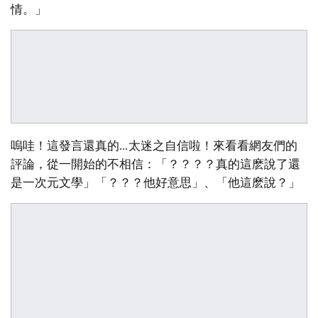
情。」
嗚哇！這發言還真的…太迷之自信啦！來看看網友們的
評論，從一開始的不相信：「？？？？真的這麽說了還
是一次元文學」「？？？他好意思」、「他這麽說？」