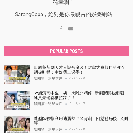
確幸啊！！
SarangOppa，絕對是你最親古的娛樂網站！
POPULAR POSTS
田曦薇新劇天才人設被魔改！數學大賽題目笑死全
網被吐槽：幸好我上過學！
AUG 4, 2026
飯圈第一追星大戶
32歲演高中生！胡一天離開精修…新劇狀態被網嘲！
連黃景瑜都被拉踩了！
AUG 4, 2026
飯圈第一追星大戶
造型師被指利用迪麗熱巴又背刺！回懟粉絲後…又刪
評！
AUG 4, 2026
飯圈第一追星大戶