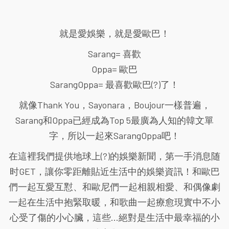
就是愛娛樂，就是愛歐巴！
Sarang= 喜歡
Oppa= 歐巴
SarangOppa= 最喜歡歐巴(?)了！
就像Thank You，Sayonara，Boujour一樣普遍，
Sarang和Oppa已經成為Top 5最廣為人知的韓文單
字，所以一起來SarangOppa吧！
在這裡我們提供地球上(?)的娛樂新聞，第一手消息随
时GET，讓你零距離貼近生活中的娛樂資訊！和歐巴
們一起互愛互懟、和歐尼們一起相親相愛、和偶像劇
一起在生活中抱緊取暖，和歌曲一起療愈現實中不小
心受了傷的小心臟，這些...絕對是生活中最幸福的小