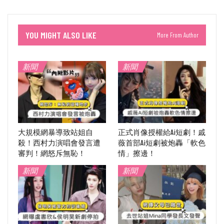
YOU MIGHT ALSO LIKE
More From Author
新聞
新聞
大規模網暴導致站姐自
正式肖像授權給Ai短劇！戚
殺！西村力演唱會發言遭
薇首部Ai短劇被炮轟「軟色
審判！網怒斥無恥！
情」擦邊！
新聞
新聞