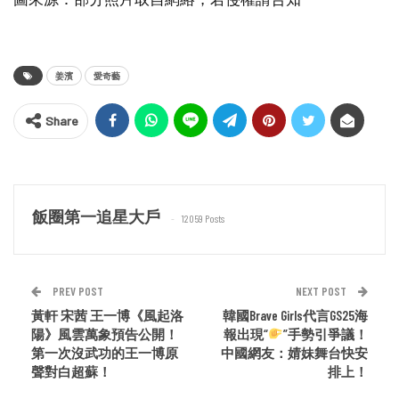
姜濱
愛奇藝
Share
飯圈第一追星大戶
12059 Posts
PREV POST
NEXT POST
黃軒 宋茜 王一博《風起洛
韓國Brave Girls代言GS25海
陽》風雲萬象預告公開！
報出現“
”手勢引爭議！
第一次沒武功的王一博原
中國網友：婧妹舞台快安
聲對白超蘇！
排上！