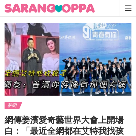
新聞
網傳姜濱愛奇藝世界大會上開場
白：「最近全網都在艾特我找孩