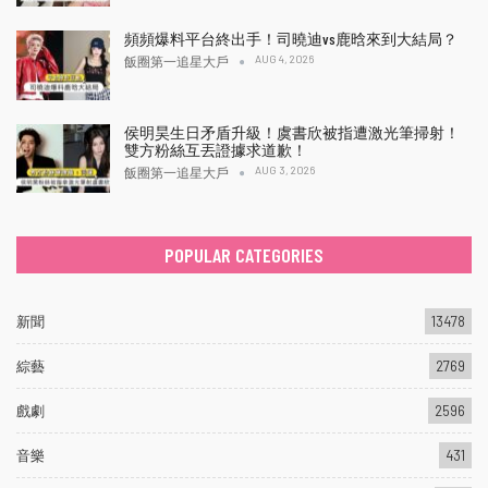
頻頻爆料平台終出手！司曉迪vs鹿晗來到大結局？
AUG 4, 2026
飯圈第一追星大戶
侯明昊生日矛盾升級！虞書欣被指遭激光筆掃射！
雙方粉絲互丟證據求道歉！
AUG 3, 2026
飯圈第一追星大戶
POPULAR CATEGORIES
新聞
13478
綜藝
2769
戲劇
2596
音樂
431