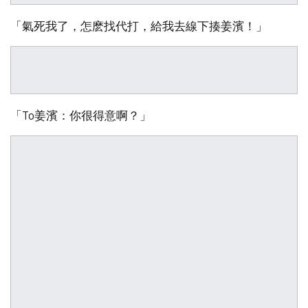
「氣死我了，怎麽找代打，給我去線下揍姜濱！」
「To姜濱：你很得意啊？」