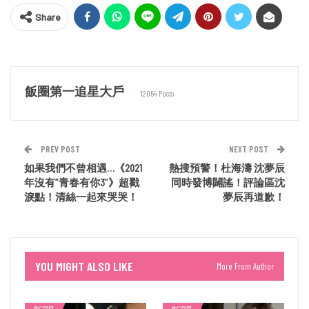
Share
飯圈第一追星大戶
12054 Posts
PREV POST
NEXT POST
如果我們不曾相遇…《2021
熱搜預警！杜海濤 沈夢辰
年沒有“青春有你3”》超戳
同時發博闢謠！評論區沈
淚點！清絲一起來哭哭！
夢辰再道歉！
YOU MIGHT ALSO LIKE
More From Author