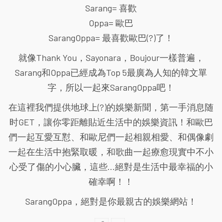
Sarang= 喜歡
Oppa= 歐巴
SarangOppa= 最喜歡歐巴(?)了！
就像Thank You，Sayonara，Boujour一樣普遍，
Sarang和Oppa已經成為Top 5最廣為人知的韓文單
字，所以一起來SarangOppa吧！
在這裡我們提供地球上(?)的娛樂新聞，第一手消息随
时GET，讓你零距離貼近生活中的娛樂資訊！和歐巴
們一起互愛互懟、和歐尼們一起相親相愛、和偶像劇
一起在生活中抱緊取暖，和歌曲一起療愈現實中不小
心受了傷的小心臟，這些...絕對是生活中最幸福的小
確幸啊！！
SarangOppa，絕對是你最親古的娛樂網站！