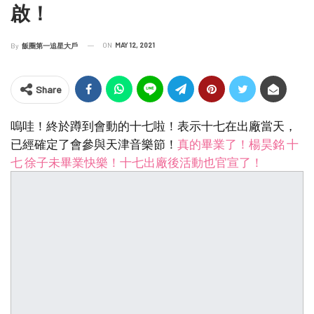
啟！
ON
MAY 12, 2021
By
飯圈第一追星大戶
Share
嗚哇！終於蹲到會動的十七啦！表示十七在出廠當天，
已經確定了會參與天津音樂節！
真的畢業了！楊昊銘 十
七 徐子未畢業快樂！十七出廠後活動也官宣了！