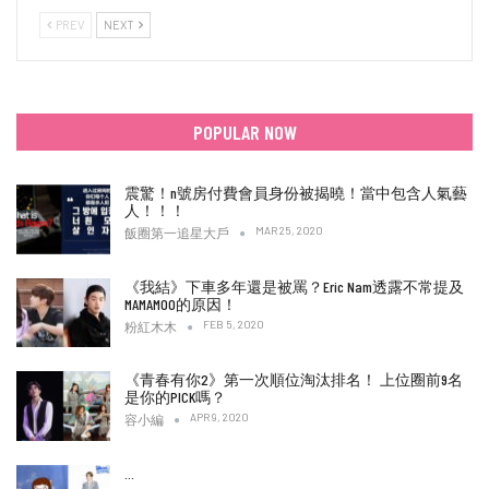
PREV
NEXT
POPULAR NOW
震驚！n號房付費會員身份被揭曉！當中包含人氣藝
人！！！
MAR 25, 2020
飯圈第一追星大戶
《我結》下車多年還是被罵？Eric Nam透露不常提及
MAMAMOO的原因！
FEB 5, 2020
粉紅木木
《青春有你2》第一次順位淘汰排名！ 上位圈前9名
是你的PICK嗎？
APR 9, 2020
容小編
…