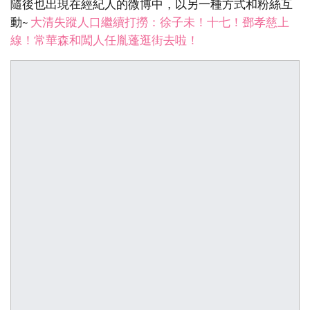
隨後也出現在經紀人的微博中，以另一種方式和粉絲互
動~
大清失蹤人口繼續打撈：徐子未！十七！鄧孝慈上
線！常華森和闖人任胤蓬逛街去啦！