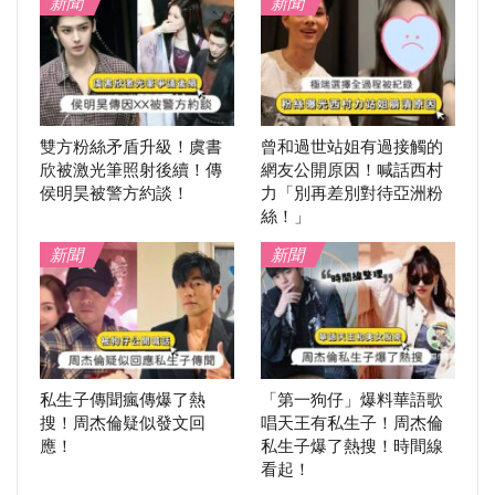
新聞
新聞
雙方粉絲矛盾升級！虞書
曾和過世站姐有過接觸的
欣被激光筆照射後續！傳
網友公開原因！喊話西村
侯明昊被警方約談！
力「別再差別對待亞洲粉
絲！」
新聞
新聞
私生子傳聞瘋傳爆了熱
「第一狗仔」爆料華語歌
搜！周杰倫疑似發文回
唱天王有私生子！周杰倫
應！
私生子爆了熱搜！時間線
看起！