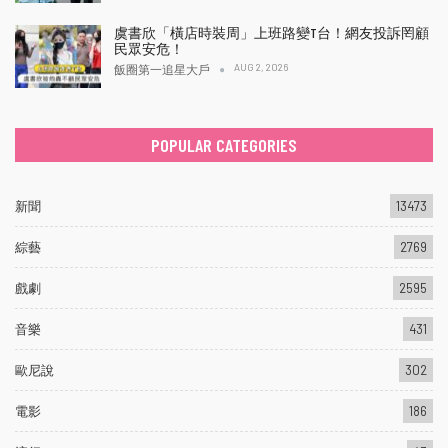
虞書欣「橫店時裝周」上班路變T台！網友投訴罔顧
民眾安危！
AUG 2, 2026
飯圈第一追星大戶
POPULAR CATEGORIES
新聞
13473
綜藝
2769
戲劇
2595
音樂
431
歐尼說
302
電影
186