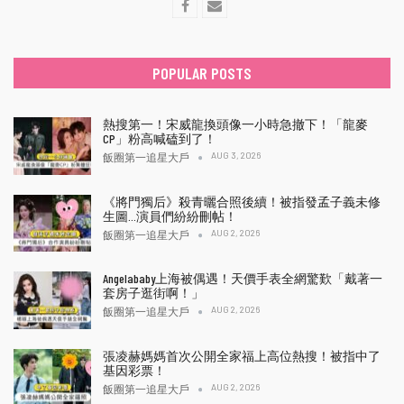
POPULAR POSTS
熱搜第一！宋威龍換頭像一小時急撤下！「龍麥
CP」粉高喊磕到了！
AUG 3, 2026
飯圈第一追星大戶
《將門獨后》殺青曬合照後續！被指發孟子義未修
生圖…演員們紛紛刪帖！
AUG 2, 2026
飯圈第一追星大戶
Angelababy上海被偶遇！天價手表全網驚歎「戴著一
套房子逛街啊！」
AUG 2, 2026
飯圈第一追星大戶
張凌赫媽媽首次公開全家福上高位熱搜！被指中了
基因彩票！
AUG 2, 2026
飯圈第一追星大戶