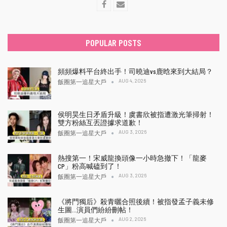
POPULAR POSTS
頻頻爆料平台終出手！司曉迪vs鹿晗來到大結局？
AUG 4, 2026
飯圈第一追星大戶
侯明昊生日矛盾升級！虞書欣被指遭激光筆掃射！
雙方粉絲互丟證據求道歉！
AUG 3, 2026
飯圈第一追星大戶
熱搜第一！宋威龍換頭像一小時急撤下！「龍麥
CP」粉高喊磕到了！
AUG 3, 2026
飯圈第一追星大戶
《將門獨后》殺青曬合照後續！被指發孟子義未修
生圖…演員們紛紛刪帖！
AUG 2, 2026
飯圈第一追星大戶