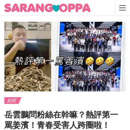
新聞
岳雲鵬問粉絲在幹嘛？熱評第一
罵姜濱！青春受害人跨圈啦！