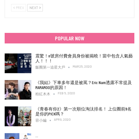
PREV
NEXT
POPULAR NOW
震驚！n號房付費會員身份被揭曉！當中包含人氣藝
人！！！
MAR 25, 2020
飯圈第一追星大戶
《我結》下車多年還是被罵？Eric Nam透露不常提及
MAMAMOO的原因！
FEB 5, 2020
粉紅木木
《青春有你2》第一次順位淘汰排名！ 上位圈前9名
是你的PICK嗎？
APR 9, 2020
容小編
…