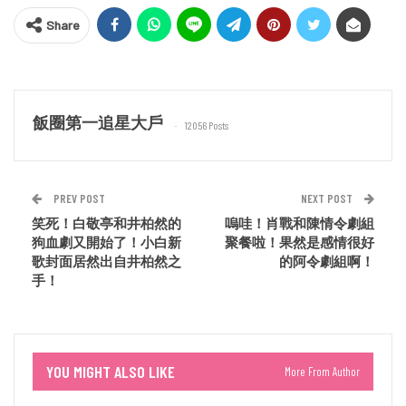
Share
飯圈第一追星大戶
12056 Posts
PREV POST
NEXT POST
笑死！白敬亭和井柏然的
嗚哇！肖戰和陳情令劇組
狗血劇又開始了！小白新
聚餐啦！果然是感情很好
歌封面居然出自井柏然之
的阿令劇組啊！
手！
YOU MIGHT ALSO LIKE
More From Author