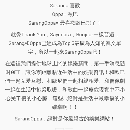
Sarang= 喜歡
Oppa= 歐巴
SarangOppa= 最喜歡歐巴(?)了！
就像Thank You，Sayonara，Boujour一樣普遍，
Sarang和Oppa已經成為Top 5最廣為人知的韓文單
字，所以一起來SarangOppa吧！
在這裡我們提供地球上(?)的娛樂新聞，第一手消息随
时GET，讓你零距離貼近生活中的娛樂資訊！和歐巴
們一起互愛互懟、和歐尼們一起相親相愛、和偶像劇
一起在生活中抱緊取暖，和歌曲一起療愈現實中不小
心受了傷的小心臟，這些...絕對是生活中最幸福的小
確幸啊！！
SarangOppa，絕對是你最親古的娛樂網站！