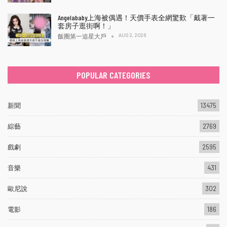
Angelababy上海被偶遇！天價手表全網驚歎「戴著一
套房子逛街啊！」
AUG 2, 2026
飯圈第一追星大戶
POPULAR CATEGORIES
新聞
13475
綜藝
2769
戲劇
2595
音樂
431
歐尼說
302
電影
186