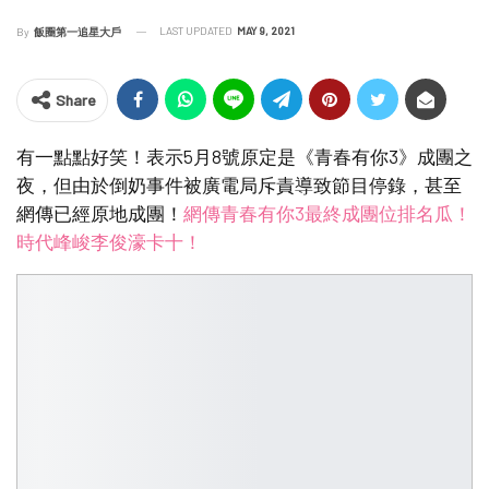
LAST UPDATED
MAY 9, 2021
By
飯圈第一追星大戶
Share
有一點點好笑！表示5月8號原定是《青春有你3》成團之
夜，但由於倒奶事件被廣電局斥責導致節目停錄，甚至
網傳已經原地成團！
網傳青春有你3最終成團位排名瓜！
時代峰峻李俊濠卡十！