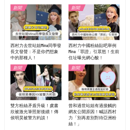
新聞
新聞
西村力去世站姐Mina同學發
西村力中國粉絲貼吧舉例
長文發聲：不是你們想象
Mina「罪證」引眾怒！生前
中的那種人！
住址曝光網心酸！
新聞
新聞
雙方粉絲矛盾升級！虞書
曾和過世站姐有過接觸的
欣被激光筆照射後續！傳
網友公開原因！喊話西村
侯明昊被警方約談！
力「別再差別對待亞洲粉
絲！」