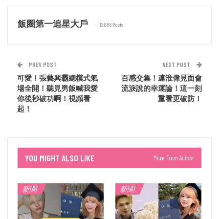
飯圈第一追星大戶
12056 Posts
PREV POST
NEXT POST
可愛！張藝興霸總模式氣
百感交集！連淮偉見面會
場全開！聽見男飯喊我愛
流淚說的幸運論！這一刻
你後秒破功啊！視頻看
重看更破防！
起！
YOU MIGHT ALSO LIKE
More From Author
新聞
新聞