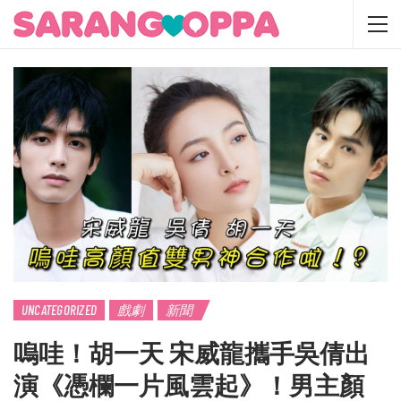
UNCATEGORIZED
戲劇
新聞
嗚哇！胡一天 宋威龍攜手吳倩出
演《憑欄一片風雲起》！男主顏