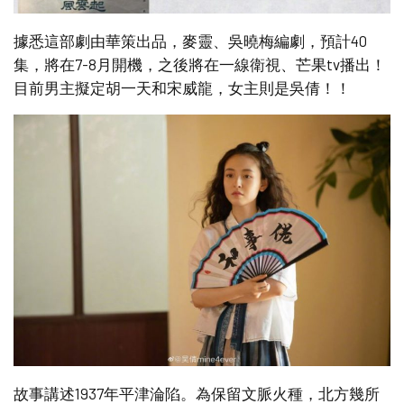
據悉這部劇由華策出品，麥靈、吳曉梅編劇，預計40
集，將在7-8月開機，之後將在一線衛視、芒果tv播出！
目前男主擬定胡一天和宋威龍，女主則是吳倩！！
故事講述1937年平津淪陷。為保留文脈火種，北方幾所