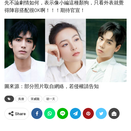
先不論劇情如何，表示像小編這種顏狗，只看外表就覺
得陣容搭配很OK啊！！！期待官宣！
圖來源：部分照片取自網絡，若侵權請告知
吳倩
宋威龍
胡一天
Share