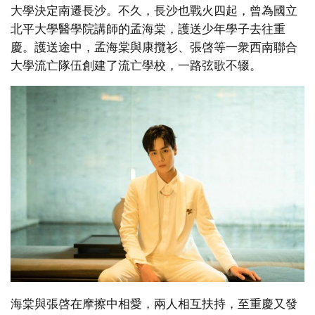
大學決定南遷長沙。不久，長沙也戰火四起，曾為國立
北平大學醫學院講師的孟海棠，護送少年學子去往重
慶。護送途中，孟海棠與康攬衫、張啓等一衆西南聯合
大學流亡隊伍創建了流亡學校，一路弦歌不辍。
海棠與張啓在摩擦中相愛，兩人相互扶持，至重慶又發