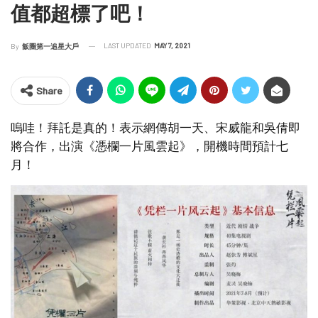
值都超標了吧！
LAST UPDATED
MAY 7, 2021
By
飯圈第一追星大戶
Share
嗚哇！拜託是真的！表示網傳胡一天、宋威龍和吳倩即
將合作，出演《憑欄一片風雲起》，開機時間預計七
月！​​​