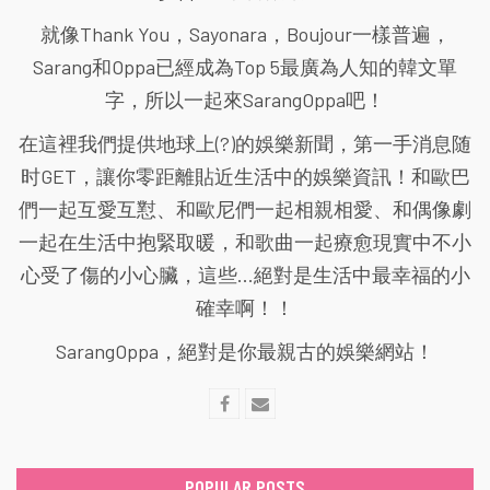
就像Thank You，Sayonara，Boujour一樣普遍，
Sarang和Oppa已經成為Top 5最廣為人知的韓文單
字，所以一起來SarangOppa吧！
在這裡我們提供地球上(?)的娛樂新聞，第一手消息随
时GET，讓你零距離貼近生活中的娛樂資訊！和歐巴
們一起互愛互懟、和歐尼們一起相親相愛、和偶像劇
一起在生活中抱緊取暖，和歌曲一起療愈現實中不小
心受了傷的小心臟，這些...絕對是生活中最幸福的小
確幸啊！！
SarangOppa，絕對是你最親古的娛樂網站！
POPULAR POSTS