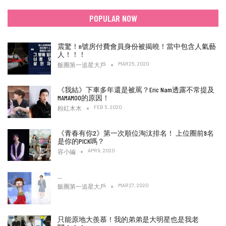
POPULAR NOW
震驚！n號房付費會員身份被揭曉！當中包含人氣藝
人！！！
MAR 25, 2020
飯圈第一追星大戶
《我結》下車多年還是被罵？Eric Nam透露不常提及
MAMAMOO的原因！
FEB 5, 2020
粉紅木木
《青春有你2》第一次順位淘汰排名！ 上位圈前9名
是你的PICK嗎？
APR 9, 2020
容小編
…
MAR 27, 2020
飯圈第一追星大戶
只能原地大羨慕！我的弟弟是大明星也是我老