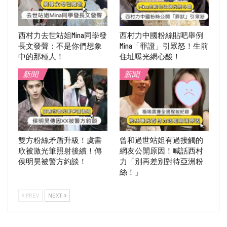
西村力去世站姐Mina同學發
西村力中國粉絲貼吧舉例
長文發聲：不是你們想象
Mina「罪證」引眾怒！生前
中的那種人！
住址曝光網心酸！
新聞
新聞
雙方粉絲矛盾升級！虞書
曾和過世站姐有過接觸的
欣被激光筆照射後續！傳
網友公開原因！喊話西村
侯明昊被警方約談！
力「別再差別對待亞洲粉
絲！」
PREV
NEXT