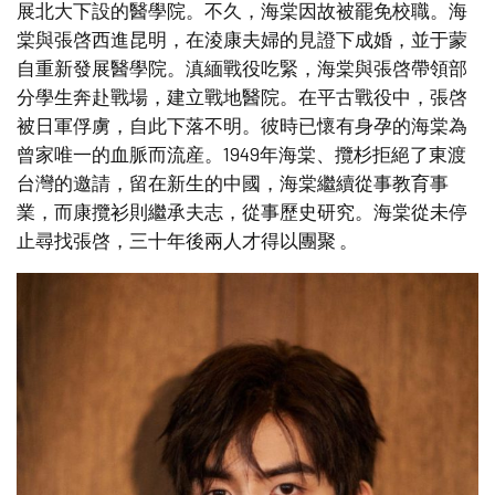
展北大下設的醫學院。不久，海棠因故被罷免校職。海
棠與張啓西進昆明，在淩康夫婦的見證下成婚，並于蒙
自重新發展醫學院。滇緬戰役吃緊，海棠與張啓帶領部
分學生奔赴戰場，建立戰地醫院。在平古戰役中，張啓
被日軍俘虜，自此下落不明。彼時已懷有身孕的海棠為
曾家唯一的血脈而流産。1949年海棠、攬杉拒絕了東渡
台灣的邀請，留在新生的中國，海棠繼續從事教育事
業，而康攬衫則繼承夫志，從事歷史研究。海棠從未停
止尋找張啓，三十年後兩人才得以團聚 。