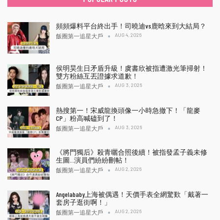
頻頻爆料平台終出手！司曉迪vs鹿晗來到大結局？
AUG 4, 2026
飯圈第一追星大戶
侯明昊生日矛盾升級！虞書欣被指遭激光筆掃射！
雙方粉絲互丟證據求道歉！
AUG 3, 2026
飯圈第一追星大戶
熱搜第一！宋威龍換頭像一小時急撤下！「龍麥
CP」粉高喊磕到了！
AUG 3, 2026
飯圈第一追星大戶
《將門獨后》殺青曬合照後續！被指發孟子義未修
生圖…演員們紛紛刪帖！
AUG 2, 2026
飯圈第一追星大戶
Angelababy上海被偶遇！天價手表全網驚歎「戴著一
套房子逛街啊！」
AUG 2, 2026
飯圈第一追星大戶