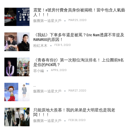
震驚！n號房付費會員身份被揭曉！當中包含人氣藝
人！！！
MAR 25, 2020
飯圈第一追星大戶
《我結》下車多年還是被罵？Eric Nam透露不常提及
MAMAMOO的原因！
FEB 5, 2020
粉紅木木
《青春有你2》第一次順位淘汰排名！ 上位圈前9名
是你的PICK嗎？
APR 9, 2020
容小編
…
MAR 27, 2020
飯圈第一追星大戶
只能原地大羨慕！我的弟弟是大明星也是我老
闆！！！
FEB 28, 2020
飯圈第一追星大戶