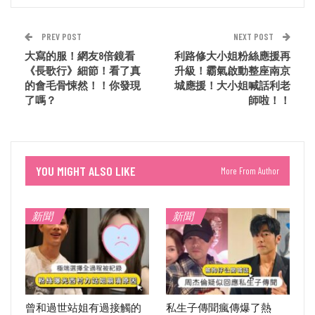
PREV POST
NEXT POST
大寫的服！網友8倍鏡看
利路修大小姐粉絲應援再
《長歌行》細節！看了真
升級！霸氣啟動整座南京
的會毛骨悚然！！你發現
城應援！大小姐喊話利老
了嗎？
師啦！！
YOU MIGHT ALSO LIKE
More From Author
新聞
新聞
曾和過世站姐有過接觸的
私生子傳聞瘋傳爆了熱