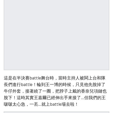
這是在半決賽battle舞台時，當時主持人被鬨上台和隊
長們進行battle！輪到王一博的時候，只見他先脫掉了
牛仔外套，接著繞了一圈，把脖子上戴的香奈兒項鏈也
脫下！這時其實王嘉爾已經伸出手來接了…但我們的王
啵啵太心急，一丟…就上battle場去啦！