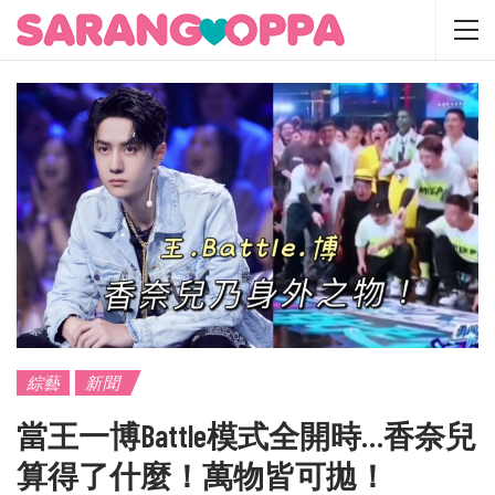
綜藝
新聞
當王一博Battle模式全開時…香奈兒
算得了什麼！萬物皆可拋！