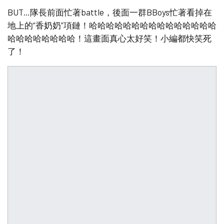
BUT…隊長前面忙著battle，後面一群BBoys忙著看掉在
地上的“香奶奶”項鏈！哈哈哈哈哈哈哈哈哈哈哈哈哈哈哈
哈哈哈哈哈哈哈哈！這畫面真心太好笑！小編都快笑死
了！