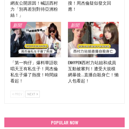
網友公開原因！喊話西村
搜！周杰倫疑似發文回
力「別再差別對待亞洲粉
應！
絲！」
新聞
新聞
「第一狗仔」爆料華語歌
ENHYPEN西村力站姐和成員
唱天王有私生子！周杰倫
互動被審判！遭受大規模
私生子爆了熱搜！時間線
網暴後…直播自殺身亡！懶
看起！
人包看起！
PREV
NEXT
POPULAR NOW