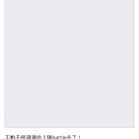
王豹子很瀟灑的上陣battle去了！