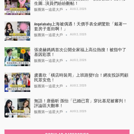
生圖…演員們紛紛刪帖！
AUG 2, 2026
飯圈第一追星大戶
Angelababy上海被偶遇！天價手表全網驚歎「戴著一
套房子逛街啊！」
AUG 2, 2026
飯圈第一追星大戶
張凌赫媽媽首次公開全家福上高位熱搜！被指中了
基因彩票！
AUG 2, 2026
飯圈第一追星大戶
虞書欣「橫店時裝周」上班路變T台！網友投訴罔顧
民眾安危！
AUG 2, 2026
飯圈第一追星大戶
無語！唐藝昕 孫怡「已婚已育」穿比基尼被審判！
評論區大翻車！
AUG 2, 2026
飯圈第一追星大戶