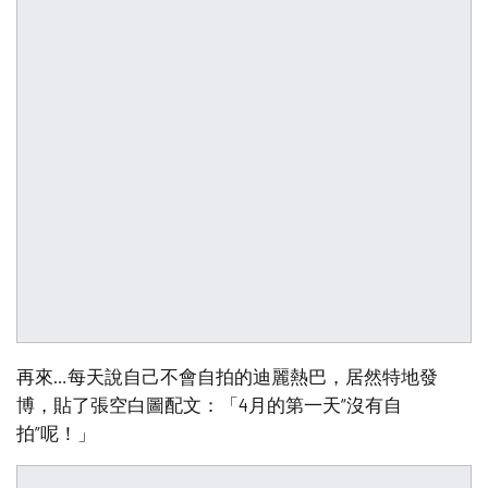
再來…每天說自己不會自拍的迪麗熱巴，居然特地發
博，貼了張空白圖配文：「4月的第一天“沒有自
拍”呢！」