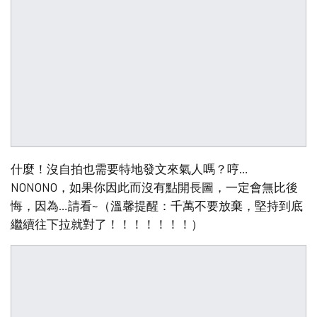
什麼！沒自拍也需要特地發文來氣人嗎？哼…
NONONO，如果你因此而沒有點開長圖，一定會無比後
悔，因為…請看~（溫馨提醒：千萬不要放棄，堅持到底
繼續往下拉就對了！！！！！！！）