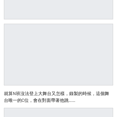
就算N班沒法登上大舞台又怎樣，錄製的時候，這個舞
台唯一的C位，會在對面帶著他跳……