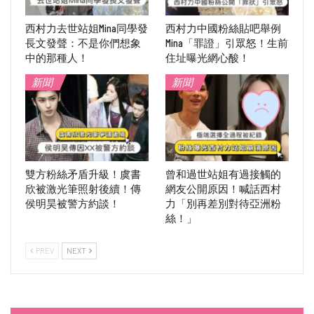
西村力去世站姐Mina同學發
西村力中國粉絲貼吧舉例
長文發聲：不是你們想象
Mina「罪證」引眾怒！生前
中的那種人！
住址曝光網心酸！
新聞
新聞
雙方粉絲矛盾升級！虞書
曾和過世站姐有過接觸的
欣被激光筆照射後續！傳
網友公開原因！喊話西村
侯明昊被警方約談！
力「別再差別對待亞洲粉
絲！」
PREV
NEXT