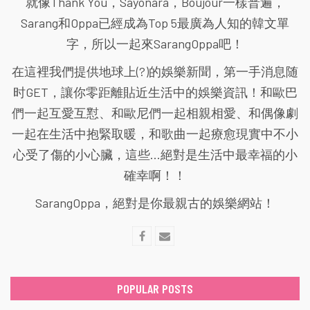
就像Thank You，Sayonara，Boujour一樣普遍，
Sarang和Oppa已經成為Top 5最廣為人知的韓文單
字，所以一起來SarangOppa吧！
在這裡我們提供地球上(?)的娛樂新聞，第一手消息随
时GET，讓你零距離貼近生活中的娛樂資訊！和歐巴
們一起互愛互懟、和歐尼們一起相親相愛、和偶像劇
一起在生活中抱緊取暖，和歌曲一起療愈現實中不小
心受了傷的小心臟，這些...絕對是生活中最幸福的小
確幸啊！！
SarangOppa，絕對是你最親古的娛樂網站！
POPULAR POSTS