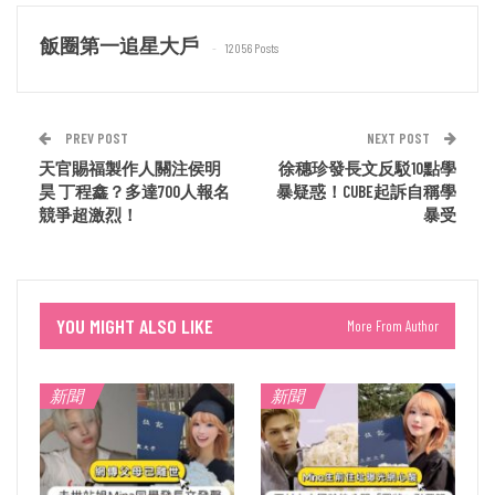
飯圈第一追星大戶
12056 Posts
PREV POST
NEXT POST
天官賜福製作人關注侯明
徐穗珍發長文反駁10點學
昊 丁程鑫？多達700人報名
暴疑惑！CUBE起訴自稱學
競爭超激烈！
暴受
YOU MIGHT ALSO LIKE
More From Author
新聞
新聞