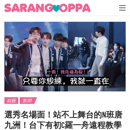
綜藝
新聞
選秀名場面！站不上舞台的N班唐
九洲！台下有初C羅一舟遠程教學