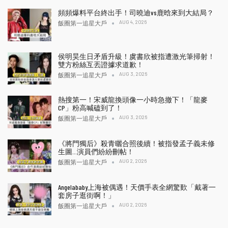
頻頻爆料平台終出手！司曉迪vs鹿晗來到大結局？
AUG 4, 2026
飯圈第一追星大戶
侯明昊生日矛盾升級！虞書欣被指遭激光筆掃射！
雙方粉絲互丟證據求道歉！
AUG 3, 2026
飯圈第一追星大戶
熱搜第一！宋威龍換頭像一小時急撤下！「龍麥
CP」粉高喊磕到了！
AUG 3, 2026
飯圈第一追星大戶
《將門獨后》殺青曬合照後續！被指發孟子義未修
生圖…演員們紛紛刪帖！
AUG 2, 2026
飯圈第一追星大戶
Angelababy上海被偶遇！天價手表全網驚歎「戴著一
套房子逛街啊！」
AUG 2, 2026
飯圈第一追星大戶