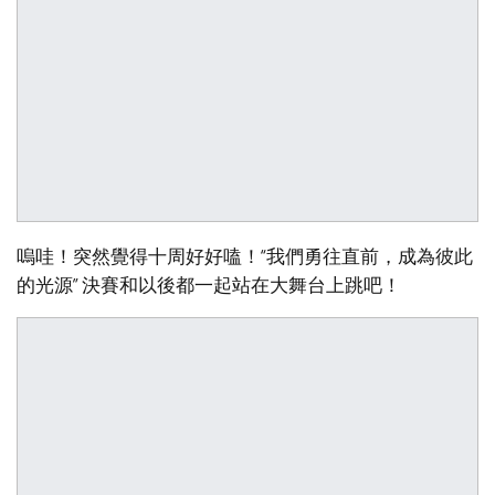
嗚哇！突然覺得十周好好嗑！“我們勇往直前，成為彼此
的光源” 決賽和以後都一起站在大舞台上跳吧！