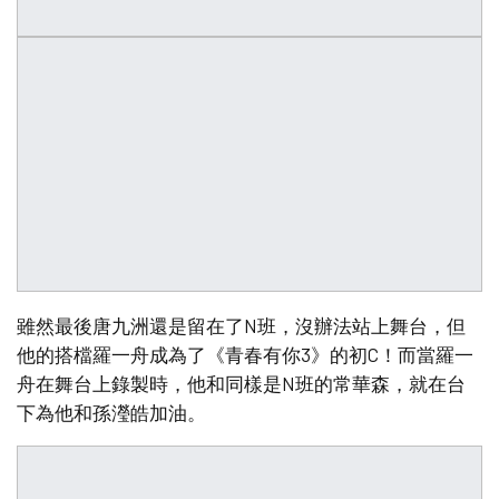
雖然最後唐九洲還是留在了N班，沒辦法站上舞台，但
他的搭檔羅一舟成為了《青春有你3》的初C！而當羅一
舟在舞台上錄製時，他和同樣是N班的常華森，就在台
下為他和孫瀅皓加油。