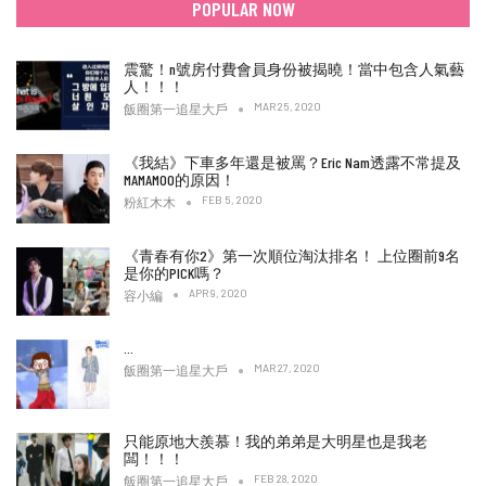
POPULAR NOW
震驚！n號房付費會員身份被揭曉！當中包含人氣藝
人！！！
MAR 25, 2020
飯圈第一追星大戶
《我結》下車多年還是被罵？Eric Nam透露不常提及
MAMAMOO的原因！
FEB 5, 2020
粉紅木木
《青春有你2》第一次順位淘汰排名！ 上位圈前9名
是你的PICK嗎？
APR 9, 2020
容小編
…
MAR 27, 2020
飯圈第一追星大戶
只能原地大羨慕！我的弟弟是大明星也是我老
闆！！！
FEB 28, 2020
飯圈第一追星大戶