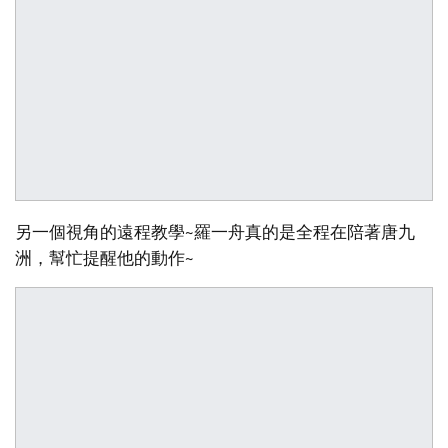
另一個視角的遠程教學~羅一舟真的是全程在陪著唐九
洲，幫忙提醒他的動作~