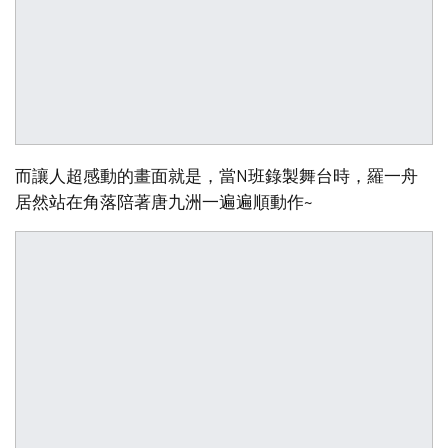
而讓人超感動的畫面就是，當N班錄製舞台時，羅一舟
居然站在角落陪著唐九洲一遍遍順動作~