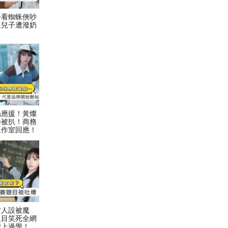
子看蜘蛛俠吵
二兒子遭潑奶
絲應援！黃燦
論被扒！商務
工作室回應！
才人設被魔
題目笑死全網
我上過學！