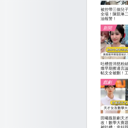
被控帶三個兒
全場！陳凱琳
油報警！
新聞
吐槽曾沛慈粉
燦早期擦邊言
帖文全被刪！
戲劇
田曦薇新劇天
改！數學大賽
被吐槽：幸好