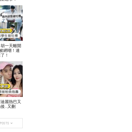
！胡一天離開
被網嘲！連
踩了！
用迪麗熱巴又
後…又刪
 POSTS