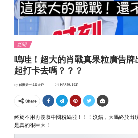
新聞
嗚哇！超大的肖戰真果粒廣告牌
起打卡去嗎？？？
ON
MAR 19, 2021
By
飯圈第一追星大戶
Share
終於不用再羨慕中國粉絲啦！！！沒錯，大馬終於出
是真的很巨大！