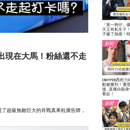
「第一狗仔」
天王有私生子
子爆了熱搜！
新聞
出現在大馬！粉絲還不走
ENHYPEN西
動被審判！遭
後…直播自殺身
看起！
新聞
現了超級無敵巨大的肖戰真果粒廣告牌，