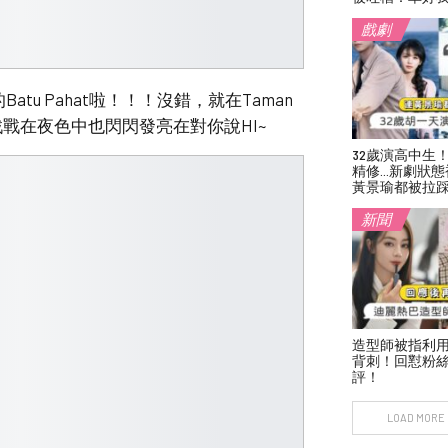
戲劇
u Pahat啦！！！沒錯，就在Taman
沒？戰戰在夜色中也閃閃發亮在對你說HI~
32歲演高中生
精修…新劇狀態
黃景瑜都被拉
新聞
造型師被指利
背刺！回懟粉絲
評！
LOAD MORE