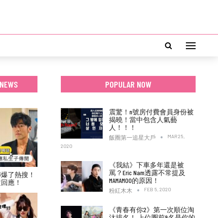
 NEWS
POPULAR NOW
震驚！n號房付費會員身份被
揭曉！當中包含人氣藝
人！！！
MAR 25,
飯圈第一追星大戶
2020
《我結》下車多年還是被
罵？Eric Nam透露不常提及
傳爆了熱搜！
MAMAMOO的原因！
文回應！
FEB 5, 2020
粉紅木木
《青春有你2》第一次順位淘
汰排名！ 上位圈前9名是你的