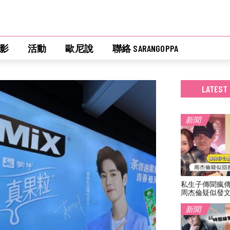
影
活動
歐尼說
聯絡 SARANGOPPA
LATEST
新聞
私生子傳聞瘋
周杰倫疑似發
新聞