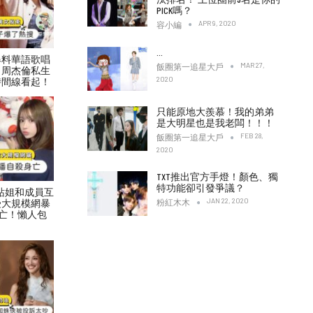
PICK嗎？
APR 9, 2020
容小編
…
爆料華語歌唱
MAR 27,
飯圈第一追星大戶
！周杰倫私生
2020
時間線看起！
只能原地大羨慕！我的弟弟
是大明星也是我老闆！！！
FEB 28,
飯圈第一追星大戶
2020
TXT推出官方手燈！顏色、獨
特功能卻引發爭議？
村力站姐和成員互
JAN 22, 2020
受大規模網暴
粉紅木木
亡！懶人包