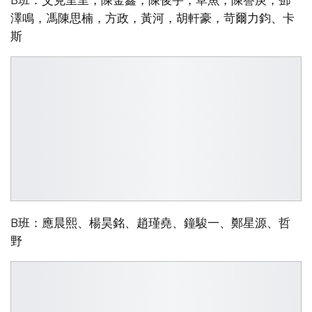
澤鳴，馮陳思楠，方政，黃河，胡軒豪，苛爾力鈞、卡
斯
B班：應晨熙、楊昊銘、趙瑾堯、鐘駿一、鄭星源、哲
野