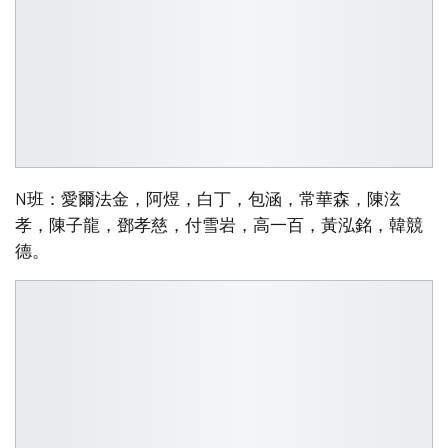
N班：愛爾法金，阿煜，白丁，包涵，常華森，陳泫
孝，陳子龍，鄧孝慈，付雪岩，高一百，黃泓銘，韓競
德。