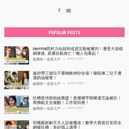
POPULAR POSTS
ENHYPEN西村力站姐和成員互動被審判！遭受大規模
網暴後…直播自殺身亡！懶人包看起！
AUG 5, 2026
飯圈第一追星大戶
被控帶三個兒子看蜘蛛俠吵全場！陳凱琳二兒子遭
潑奶油報警！
AUG 5, 2026
飯圈第一追星大戶
吐槽曾沛慈粉絲應援！黃燦燦早期擦邊言論被扒！
商務帖文全被刪！工作室回應！
AUG 4, 2026
飯圈第一追星大戶
田曦薇新劇天才人設被魔改！數學大賽題目笑死全
網被吐槽：幸好我上過學！