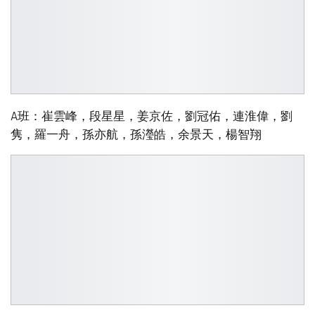
A班：崔雲峰，段星星，姜京佐，劉冠佑，連淮偉，劉
隽，羅一舟，孫亦航，孫瀅皓，余景天，楊智翔