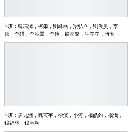
N班：韓瑞澤，柯爾，劉峰磊，梁弘立，劉俊昊，李
欽，李碩，李添翼，李遠，麟壹銘，牛在在，時安
N班：唐九洲，魏宏宇，徐濱，小河，楊皓鈞，楊淘，
鐘福林，鐘卓融