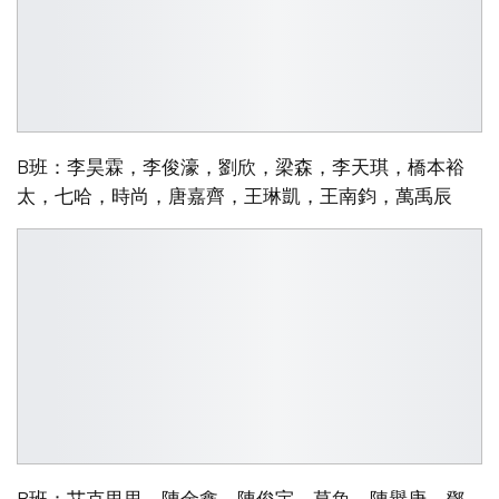
B班：李昊霖，李俊濠，劉欣，梁森，李天琪，橋本裕
太，七哈，時尚，唐嘉齊，王琳凱，王南鈞，萬禹辰
B班：艾克里里，陳金鑫，陳俊宇，草魚，陳譽庚，鄧