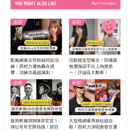
YOU MIGHT ALSO LIKE
More From Author
新聞
新聞
配戴網暴去世粉絲同款項
活動後造型曝光！田曦薇
鍊！西村力遭炮轟在挑
無瀏海認不出上熱搜第
釁：項鍊含義超諷刺！
一！評論區大翻車！
綜藝
新聞
披荊斬棘2026陣容官宣！
大規模網暴導致站姐自
28位哥哥空降熱搜！節目
殺！西村力演唱會發言遭