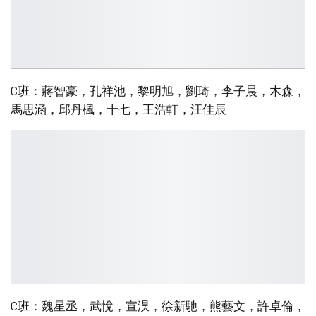
C班：蔣智豪，孔祥池，黎明旭，劉琦，李子晨，木森，
馬思涵，邱丹楓，十七，王浩軒，汪佳辰
C班：魏星丞，武悅，宣淏，徐新馳，熊藝文，許卓倫，