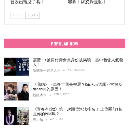
首次出現父子兵！
審判！網怒斥無恥！
PREV
NEXT
POPULAR NOW
震驚！n號房付費會員身份被揭曉！當中包含人氣藝
人！！！
MAR 25, 2020
飯圈第一追星大戶
《我結》下車多年還是被罵？Eric Nam透露不常提及
MAMAMOO的原因！
FEB 5, 2020
粉紅木木
《青春有你2》第一次順位淘汰排名！ 上位圈前9名
是你的PICK嗎？
APR 9, 2020
容小編