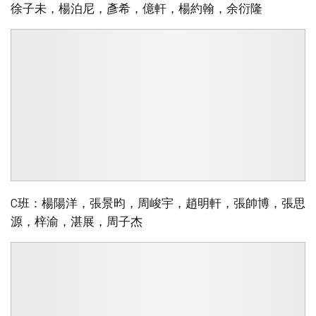
徐子未，楊泊尼，彥希，億軒，楊約翰，余衍隆
C班：楊陽洋，張景昀，周峻宇，趙明軒，張帥博，張思
源，梓渝，湛展，周子杰