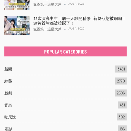
AUG 4, 2026
飯圈第一追星大戶
32歲演高中生！胡一天離開精修…新劇狀態被網嘲！
連黃景瑜都被拉踩了！
AUG 4, 2026
飯圈第一追星大戶
POPULAR CATEGORIES
新聞
13481
綜藝
2770
戲劇
2596
音樂
431
歐尼說
302
電影
186