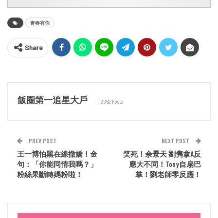
青春有你
Share
飯圈第一追星大戶
12062 Posts
PREV POST
NEXT POST
王一博怕黑在線撒嬌！金
笑死！余景天 劉隽拿A反
句：「你能同情我嗎？」
應大不同！Tony自扇巴
粉絲果斷轉媽粉啦！
掌！劉老師零反應！