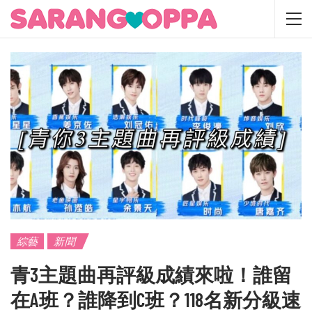
綜藝
新聞
青3主題曲再評級成績來啦！誰留
在A班？誰降到C班？118名新分級速