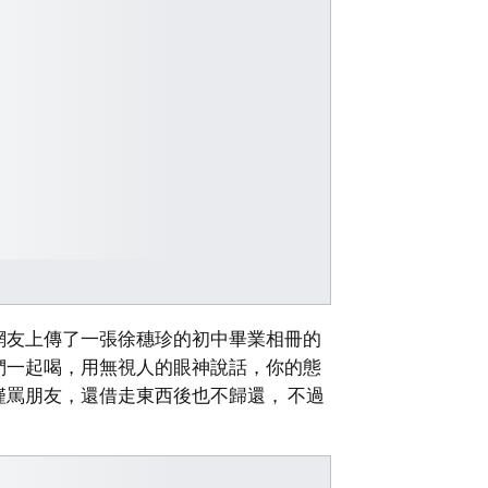
網友上傳了一張徐穗珍的初中畢業相冊的
們一起喝，用無視人的眼神說話，你的態
罵朋友，還借走東西後也不歸還， 不過