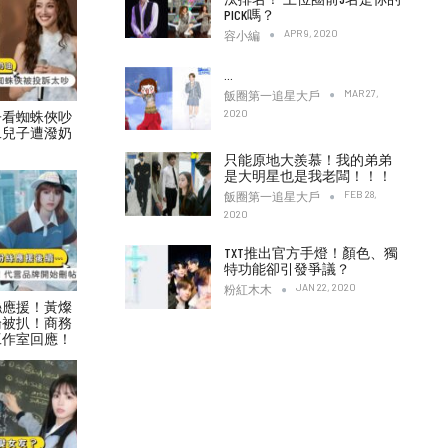
PICK嗎？
APR 9, 2020
容小編
…
MAR 27,
飯圈第一追星大戶
2020
子看蜘蛛俠吵
二兒子遭潑奶
只能原地大羨慕！我的弟弟
是大明星也是我老闆！！！
FEB 28,
飯圈第一追星大戶
2020
TXT推出官方手燈！顏色、獨
特功能卻引發爭議？
JAN 22, 2020
粉紅木木
絲應援！黃燦
論被扒！商務
工作室回應！