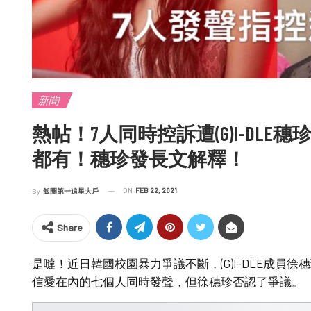
新聞
熱帖！7人同時控訴遭(G)I-DL
都有！穗珍發長文解釋！
ON
FEB 22, 2021
By
飯圈第一追星大戶
Share
是噠！近日韓國校園暴力爭議不斷，(G)I-DLE成員
信愛在內的七個人同時發聲，但徐穗珍否認了爭議。