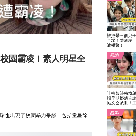
被控帶三個兒
全場！陳凱琳
油報警！
新聞
E穗珍校園霸凌！素人明星全
吐槽曾沛慈粉
燦早期擦邊言
帖文全被刪！
戲劇
徐穗珍也出現了校園暴力爭議，包括童星徐