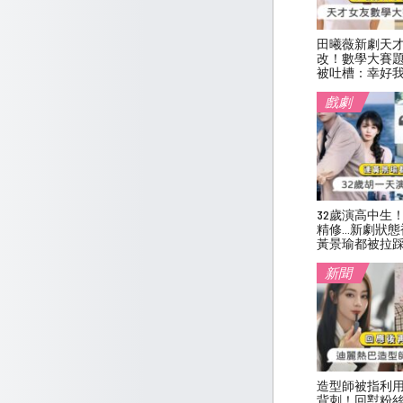
田曦薇新劇天
改！數學大賽
被吐槽：幸好
戲劇
32歲演高中生
精修…新劇狀態
黃景瑜都被拉
新聞
造型師被指利
背刺！回懟粉絲