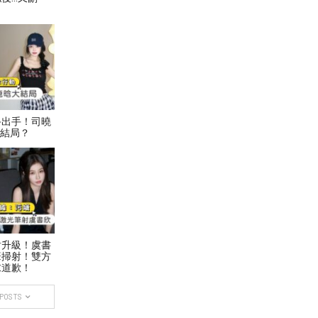
終出手！司曉
大結局？
盾升級！虞書
筆掃射！雙方
求道歉！
 POSTS