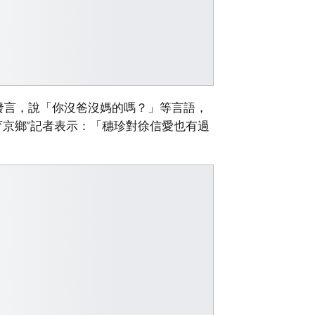
發言，說「你沒爸沒媽的嗎？」等言語，
育京鄉”記者表示：「穗珍對徐信愛也有過