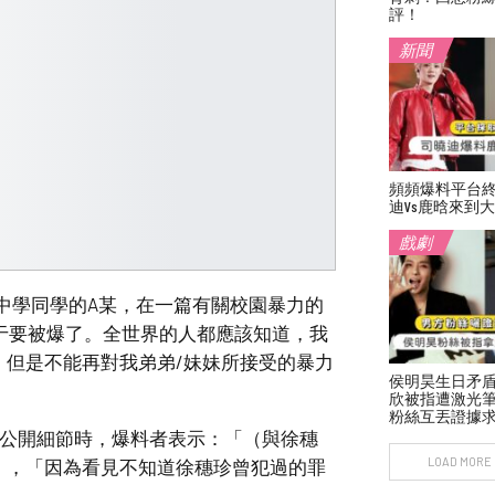
評！
新聞
頻頻爆料平台
迪vs鹿晗來到
戲劇
珍中學同學的A某，在一篇有關校園暴力的
件終于要被爆了。全世界的人都應該知道，我
，但是不能再對我弟弟/妹妹所接受的暴力
侯明昊生日矛
欣被指遭激光
粉絲互丟證據
詳細公開細節時，爆料者表示：「（與徐穗
LOAD MORE
」，「因為看見不知道徐穗珍曾犯過的罪