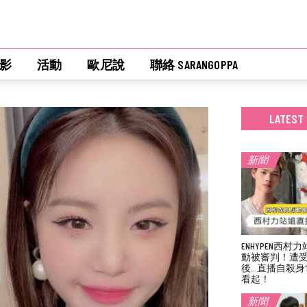
影
活動
歐尼說
聯絡 SARANGOPPA
LATEST
新聞
ENHYPEN西
動被審判！遭
後…直播自殺身
看起！
新聞