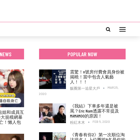
 NEWS
POPULAR NOW
震驚！n號房付費會員身份被
揭曉！當中包含人氣藝
人！！！
MAR 25,
飯圈第一追星大戶
2020
《我結》下車多年還是被
罵？Eric Nam透露不常提及
村力站姐和成員互
MAMAMOO的原因！
受大規模網暴
亡！懶人包
FEB 5, 2020
粉紅木木
《青春有你2》第一次順位淘
汰排名！ 上位圈前9名是你的