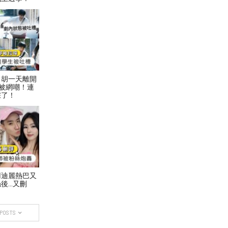
！胡一天離開
被網嘲！連
踩了！
用迪麗熱巴又
後…又刪
 POSTS