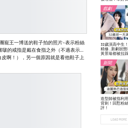
戲劇
團寵王一博送的鞋子拍的照片~表示粉絲
32歲演高中生
精修…新劇狀態
啵啵的戒指是戴在食指之外（不過表示…
黃景瑜都被拉
白皮啊！），另一個原因就是看他鞋子上
新聞
造型師被指利
背刺！回懟粉絲
評！
LOAD MORE