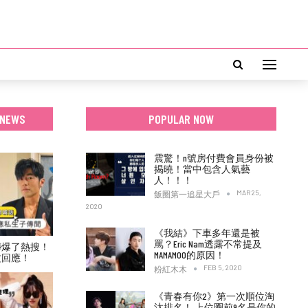
 NEWS
POPULAR NOW
震驚！n號房付費會員身份被
揭曉！當中包含人氣藝
人！！！
MAR 25,
飯圈第一追星大戶
2020
《我結》下車多年還是被
罵？Eric Nam透露不常提及
傳爆了熱搜！
MAMAMOO的原因！
文回應！
FEB 5, 2020
粉紅木木
《青春有你2》第一次順位淘
汰排名！ 上位圈前9名是你的