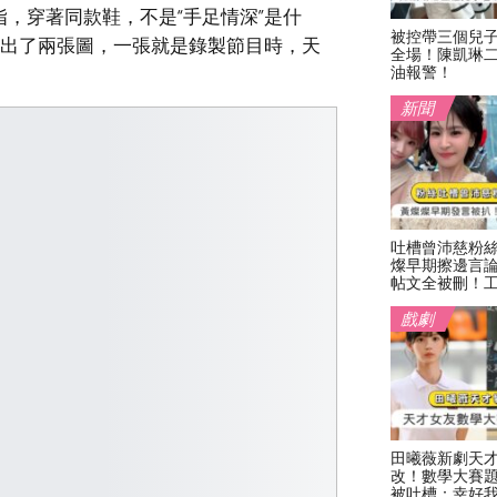
，穿著同款鞋，不是“手足情深”是什
被控帶三個兒
曬出了兩張圖，一張就是錄製節目時，天
全場！陳凱琳
油報警！
新聞
吐槽曾沛慈粉
燦早期擦邊言
帖文全被刪！
戲劇
田曦薇新劇天
改！數學大賽
被吐槽：幸好