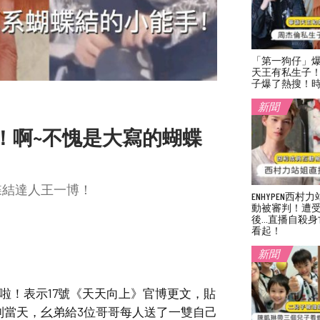
「第一狗仔」
天王有私生子
子爆了熱搜！
新聞
！啊~不愧是大寫的蝴蝶
蝶結達人王一博！
ENHYPEN西
動被審判！遭
後…直播自殺身
看起！
新聞
啦！表示17號《天天向上》官博更文，貼
制當天，幺弟給3位哥哥每人送了一雙自己