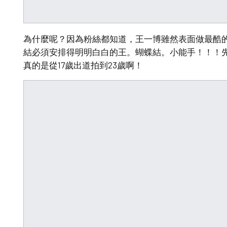
為什麼呢？因為粉絲都知道，王一博雖然表面做最酷
結必須安排得明明白白的王。蝴蝶結。小能手！！！
真的是從17歲出道拍到23歲啊！