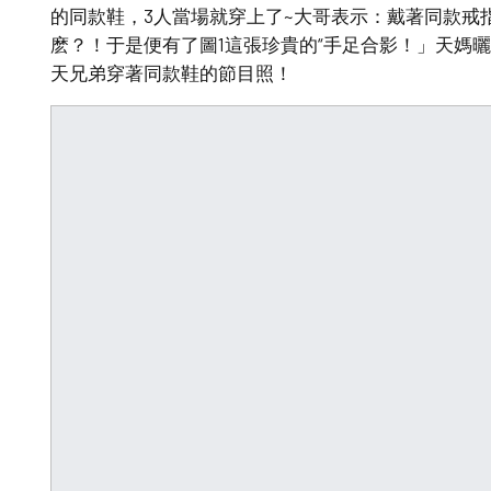
的同款鞋，3人當場就穿上了~大哥表示：戴著同款戒指
麽？！于是便有了圖1這張珍貴的“手足合影！」天媽
天兄弟穿著同款鞋的節目照！