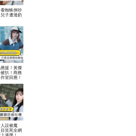
子看蜘蛛俠吵
二兒子遭潑奶
絲應援！黃燦
論被扒！商務
工作室回應！
才人設被魔
題目笑死全網
我上過學！