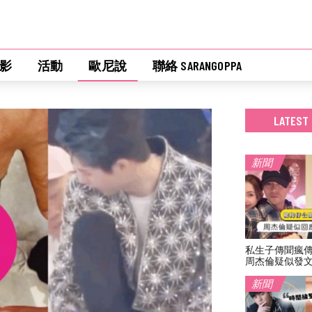
影
活動
歐尼說
聯絡 SARANGOPPA
LATEST
新聞
私生子傳聞瘋
周杰倫疑似發
新聞