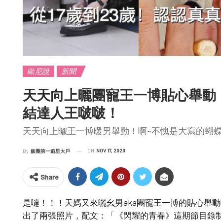
歐尼說
新聞
天天向上曬團寵王一博貼心舉動
結達人王啵啵！
天天向上曬王一博暖男舉動！啊~不愧是大寫的蝴
ON
NOV 17, 2020
By
飯圈第一追星大戶
Share
是噠！！！天媽又來曬幺男aka團寵王一博的貼心舉動
出了兩張照片，配文：「《閃耀的青春》這期節目錄