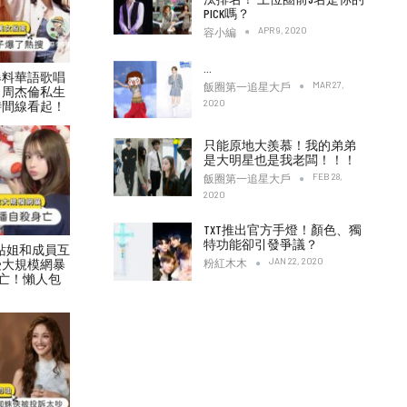
PICK嗎？
APR 9, 2020
容小編
…
爆料華語歌唱
MAR 27,
飯圈第一追星大戶
！周杰倫私生
2020
時間線看起！
只能原地大羨慕！我的弟弟
是大明星也是我老闆！！！
FEB 28,
飯圈第一追星大戶
2020
TXT推出官方手燈！顏色、獨
特功能卻引發爭議？
村力站姐和成員互
JAN 22, 2020
受大規模網暴
粉紅木木
亡！懶人包