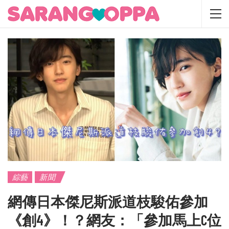
綜藝
新聞
網傳日本傑尼斯派道枝駿佑參加
《創4》！？網友：「參加馬上C位