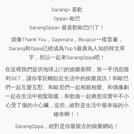
Sarang= 喜歡
Oppa= 歐巴
SarangOppa= 最喜歡歐巴(?)了！
就像Thank You，Sayonara，Boujour一樣普遍，
Sarang和Oppa已經成為Top 5最廣為人知的韓文單
字，所以一起來SarangOppa吧！
在這裡我們提供地球上(?)的娛樂新聞，第一手消息随
时GET，讓你零距離貼近生活中的娛樂資訊！和歐巴
們一起互愛互懟、和歐尼們一起相親相愛、和偶像劇
一起在生活中抱緊取暖，和歌曲一起療愈現實中不小
心受了傷的小心臟，這些...絕對是生活中最幸福的小
確幸啊！！
SarangOppa，絕對是你最親古的娛樂網站！