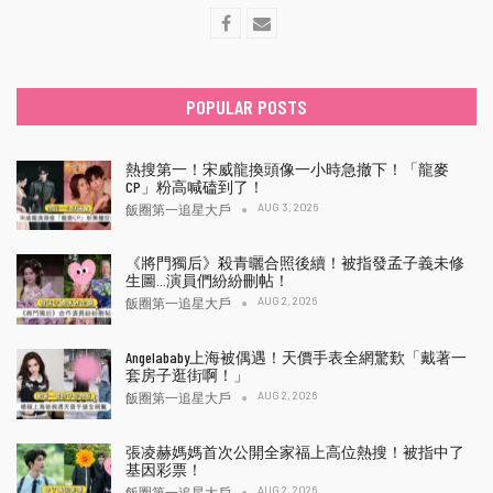
POPULAR POSTS
熱搜第一！宋威龍換頭像一小時急撤下！「龍麥
CP」粉高喊磕到了！
AUG 3, 2026
飯圈第一追星大戶
《將門獨后》殺青曬合照後續！被指發孟子義未修
生圖…演員們紛紛刪帖！
AUG 2, 2026
飯圈第一追星大戶
Angelababy上海被偶遇！天價手表全網驚歎「戴著一
套房子逛街啊！」
AUG 2, 2026
飯圈第一追星大戶
張凌赫媽媽首次公開全家福上高位熱搜！被指中了
基因彩票！
AUG 2, 2026
飯圈第一追星大戶