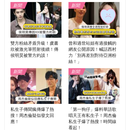
新聞
新聞
雙方粉絲矛盾升級！虞書
曾和過世站姐有過接觸的
欣被激光筆照射後續！傳
網友公開原因！喊話西村
侯明昊被警方約談！
力「別再差別對待亞洲粉
絲！」
新聞
新聞
私生子傳聞瘋傳爆了熱
「第一狗仔」爆料華語歌
搜！周杰倫疑似發文回
唱天王有私生子！周杰倫
應！
私生子爆了熱搜！時間線
看起！