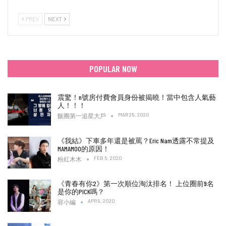
PREV
NEXT
POPULAR NOW
震驚！n號房付費會員身份被揭曉！當中包含人氣藝
人！！！
MAR 25, 2020
飯圈第一追星大戶
《我結》下車多年還是被罵？Eric Nam透露不常提及
MAMAMOO的原因！
FEB 5, 2020
粉紅木木
《青春有你2》第一次順位淘汰排名！ 上位圈前9名
是你的PICK嗎？
APR 9, 2020
容小編