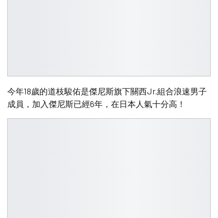
今年18歲的道枝駿佑是傑尼斯旗下關西Jr.組合浪速男子
成員，加入傑尼斯已經6年，在日本人氣十分高！