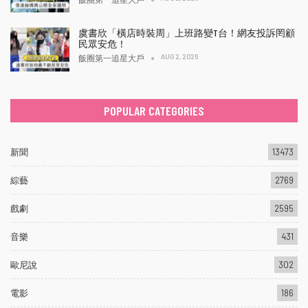
虞書欣「橫店時裝周」上班路變T台！網友投訴罔顧
民眾安危！
AUG 2, 2026
飯圈第一追星大戶
POPULAR CATEGORIES
新聞
13473
綜藝
2769
戲劇
2595
音樂
431
歐尼說
302
電影
186