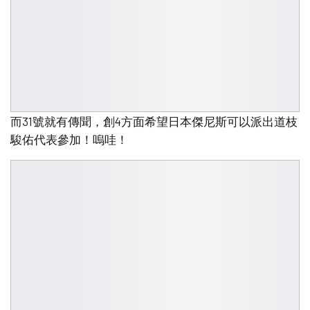
而31號就有傳聞，創4方面希望日本傑尼斯可以派出道枝
駿佑代表參加！嗚哇！