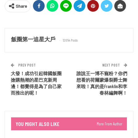
Share
飯圈第一追星大戶
12054 Posts
PREV POST
NEXT POST
大發！成功引起韓國飯圈
誰說王一博不寵粉？你們
搶購熱潮的星巴克新周
想看的荷爾蒙爆裂爵士舞
邊！都覺得是為了自己家
來啦！真的是Franklin和李
而推出的呢！
春林編舞啊！
YOU MIGHT ALSO LIKE
More From Author