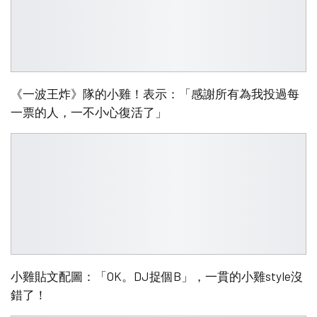
《一波王炸》隊的小雞！表示：「感謝所有為我投過每
一票的人，一不小心復活了」
小雞貼文配圖：「OK。DJ捉個B」，一貫的小雞style沒
錯了！