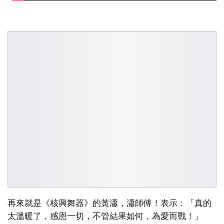
再來就是《核興舞器》的黃瀟，瀟師傅！表示：「真的
太溫暖了，感恩一切，不管結果如何，為愛而戰！」