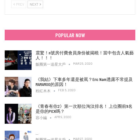
PREV
NEXT
POPULAR NOW
震驚！n號房付費會員身份被揭曉！當中包含人氣藝
人！！！
MAR 25, 2020
飯圈第一追星大戶
《我結》下車多年還是被罵？Eric Nam透露不常提及
MAMAMOO的原因！
FEB 5, 2020
粉紅木木
《青春有你2》第一次順位淘汰排名！ 上位圈前9名
是你的PICK嗎？
APR 9, 2020
容小編
…
MAR 27, 2020
飯圈第一追星大戶