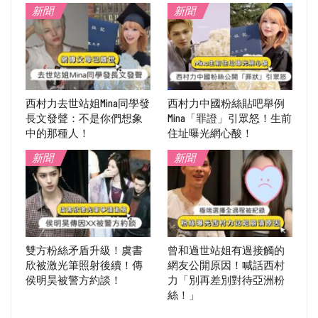
新聞
新聞
西村力去世站姐Mina同學發
西村力中國粉絲貼吧舉例
長文發聲：不是你們想象
Mina「罪證」引眾怒！生前
中的那種人！
住址曝光網心酸！
新聞
新聞
雙方粉絲矛盾升級！虞書
曾和過世站姐有過接觸的
欣被激光筆照射後續！傳
網友公開原因！喊話西村
侯明昊被警方約談！
力「別再差別對待亞洲粉
絲！」