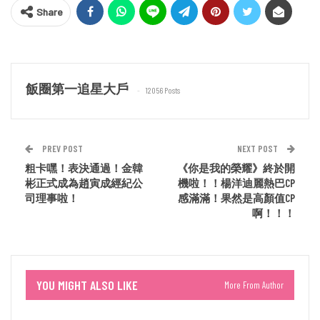
Share
飯圈第一追星大戶
12056 Posts
PREV POST
NEXT POST
粗卡嘿！表決通過！金韓
《你是我的榮耀》終於開
彬正式成為趙寅成經紀公
機啦！！楊洋迪麗熱巴CP
司理事啦！
感滿滿！果然是高顏值CP
啊！！！
YOU MIGHT ALSO LIKE
More From Author