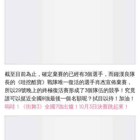
截至目前為止，確定棄賽的已經有3個選手，而鐘漢良隊
長的《哇挖酷寶》戰隊唯一復活的選手肖杰宣佈棄賽，
所以29號晚上的終極復活賽形成了3個隊伍的競爭！究竟
誰可以挺近全國8強最後一個名額呢？拭目以待！加油！
嗚哇！《街舞3》全國7強出爐！10月3日決賽跳起來！