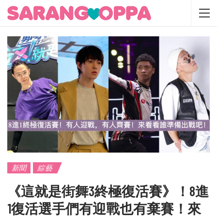
新聞
綜藝
《這就是街舞3終極復活賽》！8進
1復活選手們有迎戰也有棄賽！來