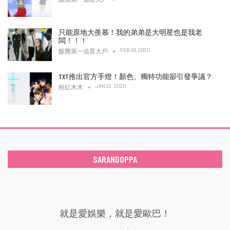
只能原地大羨慕！我的弟弟是大明星也是我老
闆！！！
FEB 28, 2020
飯圈第一追星大戶
TXT推出官方手燈！顏色、獨特功能卻引發爭議？
JAN 22, 2020
粉紅木木
SARANGOPPA
就是愛娛樂，就是愛歐巴！