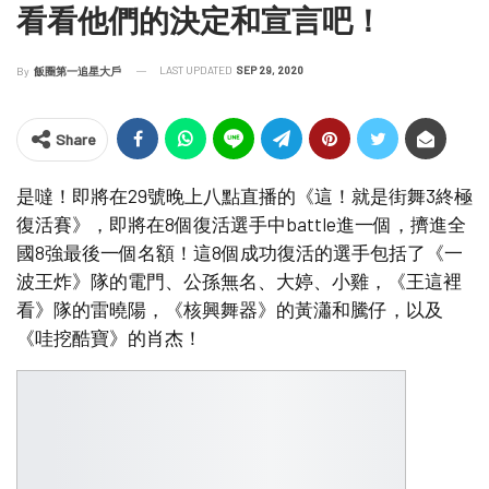
看看他們的決定和宣言吧！
LAST UPDATED
SEP 29, 2020
By
飯圈第一追星大戶
Share
是噠！即將在29號晚上八點直播的《這！就是街舞3終極
復活賽》，即將在8個復活選手中battle進一個，擠進全
國8強最後一個名額！這8個成功復活的選手包括了《一
波王炸》隊的電門、公孫無名、大婷、小雞，《王這裡
看》隊的雷曉陽，《核興舞器》的黃瀟和騰仔，以及
《哇挖酷寶》的肖杰！