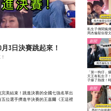
私生子傳聞瘋
周杰倫疑似發
新聞
0月3日決賽跳起來！
來！
「第一狗仔」
天王有私生子
子爆了熱搜！
新聞
也完美結束！跳進決賽的全國七強名單出
有五位選手擠進半決賽的王嘉爾《王這裡