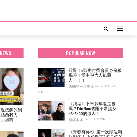
 NEWS
POPULAR NOW
震驚！n號房付費會員身份被
揭曉！當中包含人氣藝
人！！！
MAR 25,
飯圈第一追星大戶
2020
《我結》下車多年還是被
罵？Eric Nam透露不常提及
有過接觸的網
MAMAMOO的原因！
喊話西村力
待亞洲粉
FEB 5, 2020
粉紅木木
《青春有你2》第一次順位淘
汰排名！ 上位圈前9名是你的