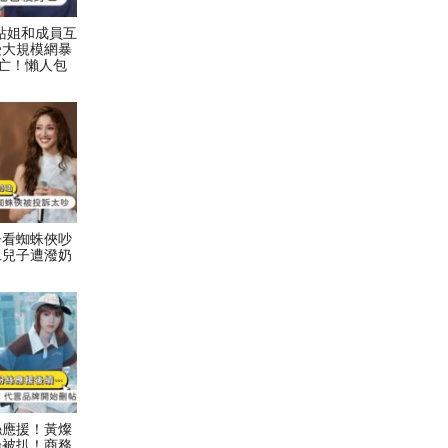
村力站姐和成員互
受大規模網暴
亡！懶人包
子看蜘蛛俠吵
二兒子遭潑奶
絲應援！黃燦
論被扒！商務