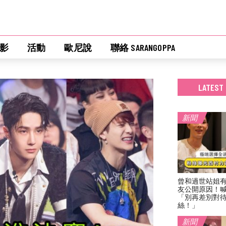
影
活動
歐尼說
聯絡 SARANGOPPA
LATEST
新聞
曾和過世站姐
友公開原因！
「別再差別對
絲！」
新聞