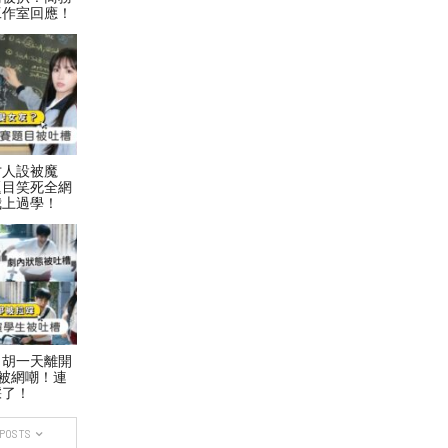
工作室回應！
才人設被魔
題目笑死全網
我上過學！
！胡一天離開
被網嘲！連
踩了！
 POSTS