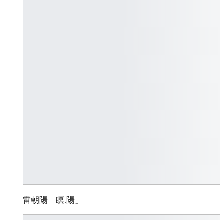
雷朝陽「瞑.陽」