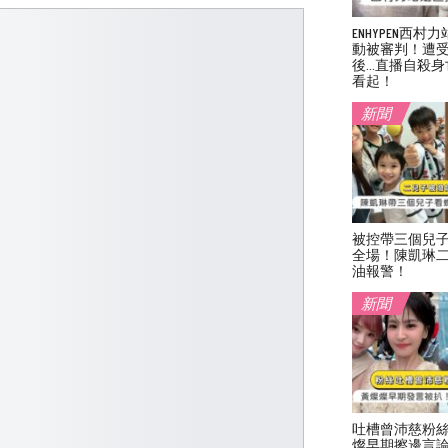
ENHYPEN西
動被審判！遭
後…直播自殺身
看起！
新聞
被控帶三個兒
全場！陳凱琳
油報警！
新聞
吐槽曾沛慈粉
燦早期擦邊言