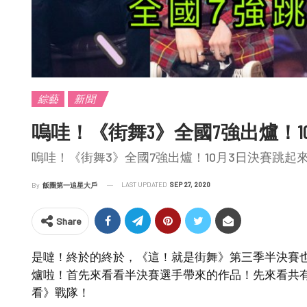
綜藝
新聞
嗚哇！《街舞3》全國7強出爐！1
嗚哇！《街舞3》全國7強出爐！10月3日決賽跳起
LAST UPDATED
SEP 27, 2020
By
飯圈第一追星大戶
Share
是噠！終於的終於，《這！就是街舞》第三季半決賽
爐啦！首先來看看半決賽選手帶來的作品！先來看共
看》戰隊！