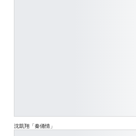
沈凱翔「秦俑情」