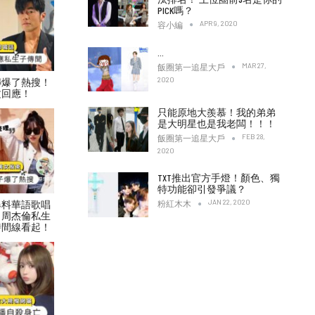
PICK嗎？
APR 9, 2020
容小編
…
MAR 27,
飯圈第一追星大戶
2020
傳爆了熱搜！
文回應！
只能原地大羨慕！我的弟弟
是大明星也是我老闆！！！
FEB 28,
飯圈第一追星大戶
2020
TXT推出官方手燈！顏色、獨
特功能卻引發爭議？
JAN 22, 2020
爆料華語歌唱
粉紅木木
！周杰倫私生
時間線看起！