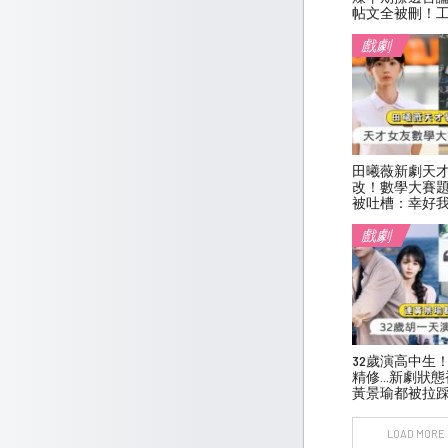
帖文全被刪！
戲劇
田曦薇新劇天
改！數學大賽
被吐槽：幸好
戲劇
32歲演高中生
精修…新劇狀態
黃景瑜都被拉
LOAD MORE