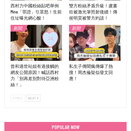
西村力中國粉絲貼吧舉例
雙方粉絲矛盾升級！虞書
Mina「罪證」引眾怒！生前
欣被激光筆照射後續！傳
住址曝光網心酸！
侯明昊被警方約談！
新聞
新聞
曾和過世站姐有過接觸的
私生子傳聞瘋傳爆了熱
網友公開原因！喊話西村
搜！周杰倫疑似發文回
力「別再差別對待亞洲粉
應！
絲！」
PREV
NEXT
POPULAR NOW