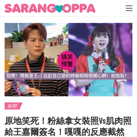
新聞
原地笑死！粉絲拿女裝照vs肌肉照
給王嘉爾簽名！嘎嘎的反應截然