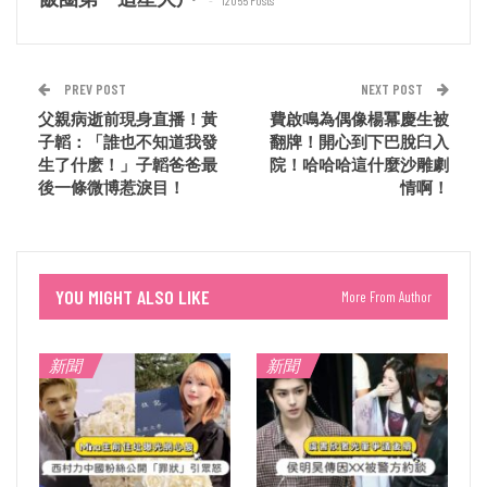
12055 Posts
PREV POST
NEXT POST
父親病逝前現身直播！黃
費啟鳴為偶像楊冪慶生被
子韜：「誰也不知道我發
翻牌！開心到下巴脫臼入
生了什麽！」子韜爸爸最
院！哈哈哈這什麼沙雕劇
後一條微博惹淚目！
情啊！
YOU MIGHT ALSO LIKE
More From Author
新聞
新聞