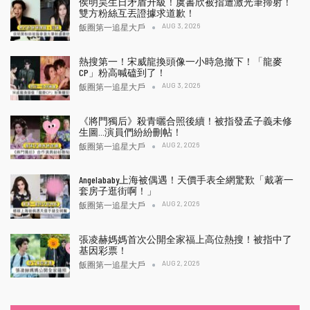
侯明昊生日矛盾升級！虞書欣被指遭激光筆掃射！
雙方粉絲互丟證據求道歉！
AUG 3, 2026
飯圈第一追星大戶
熱搜第一！宋威龍換頭像一小時急撤下！「龍麥
CP」粉高喊磕到了！
AUG 3, 2026
飯圈第一追星大戶
《將門獨后》殺青曬合照後續！被指發孟子義未修
生圖…演員們紛紛刪帖！
AUG 2, 2026
飯圈第一追星大戶
Angelababy上海被偶遇！天價手表全網驚歎「戴著一
套房子逛街啊！」
AUG 2, 2026
飯圈第一追星大戶
張凌赫媽媽首次公開全家福上高位熱搜！被指中了
基因彩票！
AUG 2, 2026
飯圈第一追星大戶