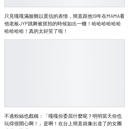
只見嘎嘎滿臉難以置信的表情，簡直跟他19年在MAMA看
他老板JYP跳舞被抓拍的時候如出一轍！哈哈哈哈哈哈
哈哈哈哈！真的太好笑了啦！
不過粉絲也戲稱：「嘎嘎你委屈什麼呢？明明當天你也
玩得很開心啊！」是啊！在台上簡直就像出道了的女團