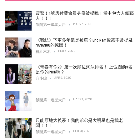
震驚！n號房付費會員身份被揭曉！當中包含人氣藝
人！！！
MAR 25, 2020
飯圈第一追星大戶
《我結》下車多年還是被罵？Eric Nam透露不常提及
MAMAMOO的原因！
FEB 5, 2020
粉紅木木
《青春有你2》第一次順位淘汰排名！ 上位圈前9名
是你的PICK嗎？
APR 9, 2020
容小編
…
MAR 27, 2020
飯圈第一追星大戶
只能原地大羨慕！我的弟弟是大明星也是我老
闆！！！
FEB 28, 2020
飯圈第一追星大戶