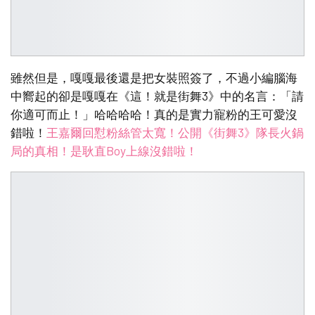
雖然但是，嘎嘎最後還是把女裝照簽了，不過小編腦海
中嚮起的卻是嘎嘎在《這！就是街舞3》中的名言：「請
你適可而止！」哈哈哈哈！真的是實力寵粉的王可愛沒
錯啦！
王嘉爾回懟粉絲管太寬！公開《街舞3》隊長火鍋
局的真相！是耿直Boy上線沒錯啦！