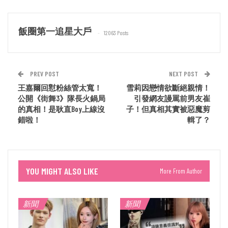
飯圈第一追星大戶
12063 Posts
PREV POST
NEXT POST
王嘉爾回懟粉絲管太寬！
雪莉因戀情欲斷絕親情！
公開《街舞3》隊長火鍋局
引發網友謾罵前男友崔
的真相！是耿直Boy上線沒
子！但真相其實被惡魔剪
錯啦！
輯了？
YOU MIGHT ALSO LIKE
More From Author
新聞
新聞