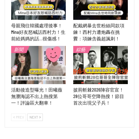
母親飛往韓國處理後事！
配戴網暴去世粉絲同款項
Mina好友怒喊話西村力！生
鍊！西村力遭炮轟在挑
前給媽媽的話…很傷感！
釁：項鍊含義超諷刺！
新聞
綜藝
活動後造型曝光！田曦薇
披荊斬棘2026陣容官宣！
無瀏海認不出上熱搜第
28位哥哥空降熱搜！節目
一！評論區大翻車！
首次出現父子兵！
PREV
NEXT