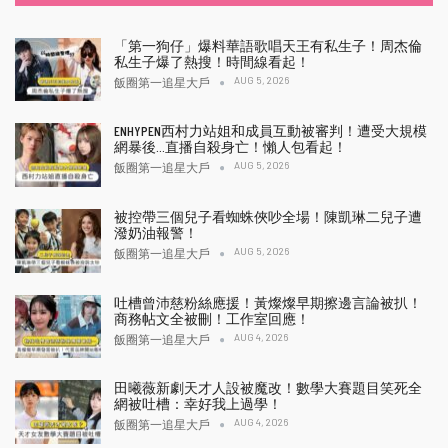
「第一狗仔」爆料華語歌唱天王有私生子！周杰倫
私生子爆了熱搜！時間線看起！
AUG 5, 2026
飯圈第一追星大戶
ENHYPEN西村力站姐和成員互動被審判！遭受大規模
網暴後…直播自殺身亡！懶人包看起！
AUG 5, 2026
飯圈第一追星大戶
被控帶三個兒子看蜘蛛俠吵全場！陳凱琳二兒子遭
潑奶油報警！
AUG 5, 2026
飯圈第一追星大戶
吐槽曾沛慈粉絲應援！黃燦燦早期擦邊言論被扒！
商務帖文全被刪！工作室回應！
AUG 4, 2026
飯圈第一追星大戶
田曦薇新劇天才人設被魔改！數學大賽題目笑死全
網被吐槽：幸好我上過學！
AUG 4, 2026
飯圈第一追星大戶