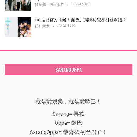
FEB 28, 2020
飯圈第一追星大戶
TXT推出官方手燈！顏色、獨特功能卻引發爭議？
JAN 22, 2020
粉紅木木
SARANGOPPA
就是愛娛樂，就是愛歐巴！
Sarang= 喜歡
Oppa= 歐巴
SarangOppa= 最喜歡歐巴(?)了！