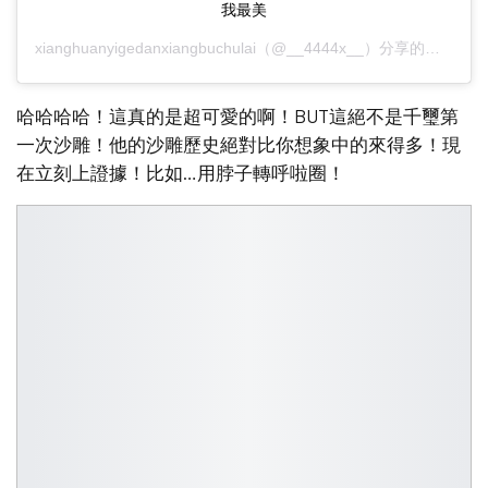
我最美
xianghuanyigedanxiangbuchulai
（@__4444x__）分享的貼文 於
哈哈哈哈！這真的是超可愛的啊！BUT這絕不是千璽第
一次沙雕！他的沙雕歷史絕對比你想象中的來得多！現
在立刻上證據！比如…用脖子轉呼啦圈！