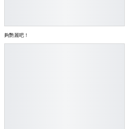
夠艷麗吧！