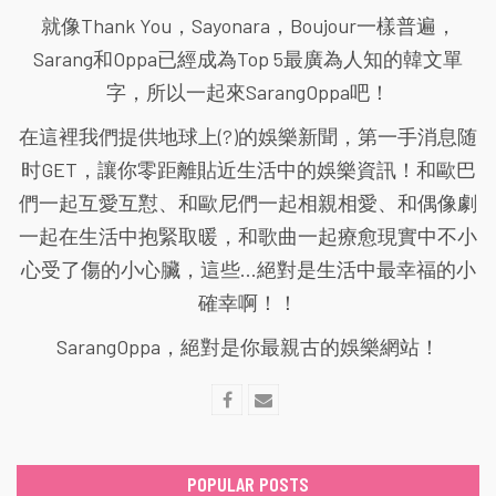
就像Thank You，Sayonara，Boujour一樣普遍，
Sarang和Oppa已經成為Top 5最廣為人知的韓文單
字，所以一起來SarangOppa吧！
在這裡我們提供地球上(?)的娛樂新聞，第一手消息随
时GET，讓你零距離貼近生活中的娛樂資訊！和歐巴
們一起互愛互懟、和歐尼們一起相親相愛、和偶像劇
一起在生活中抱緊取暖，和歌曲一起療愈現實中不小
心受了傷的小心臟，這些...絕對是生活中最幸福的小
確幸啊！！
SarangOppa，絕對是你最親古的娛樂網站！
POPULAR POSTS