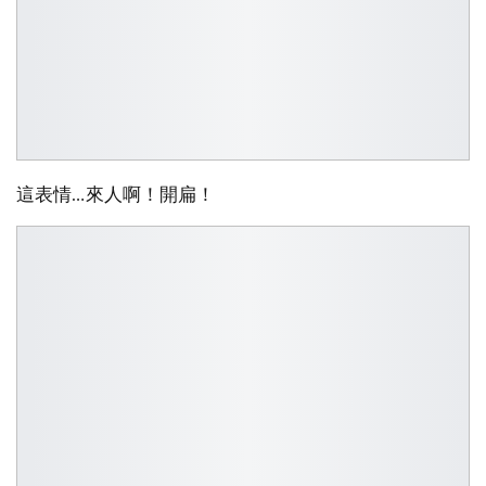
這表情…來人啊！開扁！