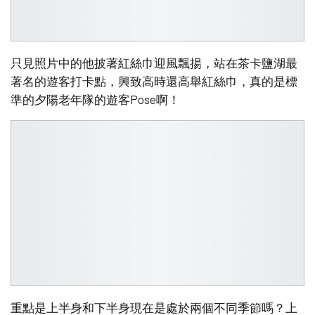
只見照片中的他披著紅絲巾迎風飄揚，站在茶卡鹽湖最
著名的遊客打卡點，興致高時還高舉紅絲巾，真的是標
準的夕陽老年隊的遊客Pose啊！
重點是上半身和下半身現在是處於兩個不同季節嗎？上