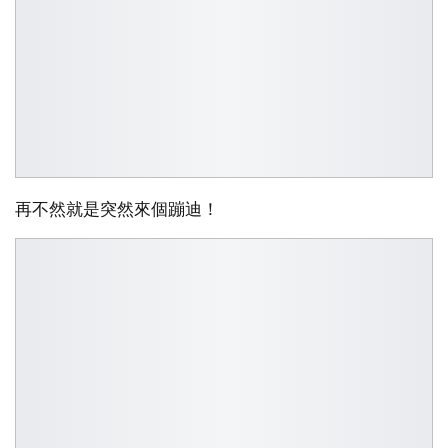
再不然就是突然來個蹦迪！