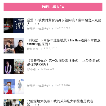
POPULAR NOW
震驚！n號房付費會員身份被揭曉！當中包含人氣藝
人！！！
MAR 25, 2020
飯圈第一追星大戶
《我結》下車多年還是被罵？Eric Nam透露不常提及
MAMAMOO的原因！
FEB 5, 2020
粉紅木木
《青春有你2》第一次順位淘汰排名！ 上位圈前9名
是你的PICK嗎？
APR 9, 2020
容小編
…
MAR 27, 2020
飯圈第一追星大戶
只能原地大羨慕！我的弟弟是大明星也是我老
闆！！！