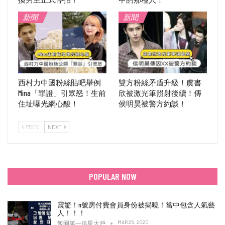
新聞
新聞
西村力中國粉絲貼吧舉例
雙方粉絲矛盾升級！虞書
Mina「罪證」引眾怒！生前
欣被激光筆照射後續！傳
住址曝光網心酸！
侯明昊被警方約談！
PREV
NEXT
POPULAR NOW
震驚！n號房付費會員身份被揭曉！當中包含人氣藝
人！！！
MAR 25, 2020
飯圈第一追星大戶