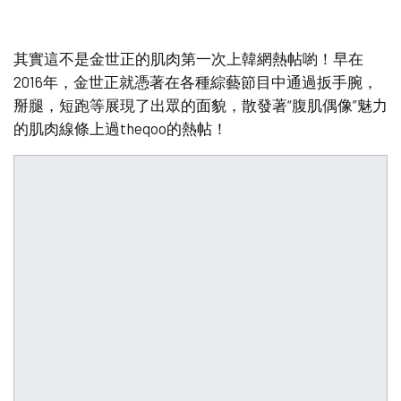
其實這不是金世正的肌肉第一次上韓網熱帖喲！早在
2016年，金世正就憑著在各種綜藝節目中通過扳手腕，
掰腿，短跑等展現了出眾的面貌，散發著“腹肌偶像”魅力
的肌肉線條上過theqoo的熱帖！