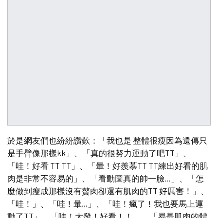
於是網友們也紛紛讚歎：「我也是 整體很瘦因為遺傳只
是手臂像那樣kk」、「真的很努力運動了吧TT」、
「哇！好看 TT TT」、「暈！好羨慕TT TT練出好看的肌
肉是非常不容易的」、「看動圖真的帥一臉…」、「怎
麼做到瘦成那樣沒有贅肉卻還有肌肉的TT 好厲害！」、
「哇！」、「哇！暈,,,」、「哇！瘋了！我也要馬上運
動了TT」、「哇！大發！好看！！」、「易長肌肉的體