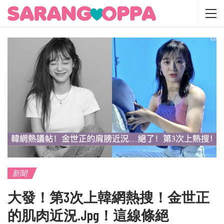
新聞
大發！第3次上韓網熱搜！金世正
的肌肉近況.jpg！這線條絕