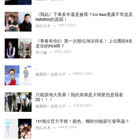
《我結》下車多年還是被罵？Eric Nam透露不常提及
MAMAMOO的原因！
FEB 5, 2020
粉紅木木
《青春有你2》第一次順位淘汰排名！ 上位圈前9名
是你的PICK嗎？
APR 9, 2020
容小編
…
MAR 27, 2020
飯圈第一追星大戶
只能原地大羨慕！我的弟弟是大明星也是我老
闆！！！
FEB 28, 2020
飯圈第一追星大戶
TXT推出官方手燈！顏色、獨特功能卻引發爭議？
JAN 22, 2020
粉紅木木