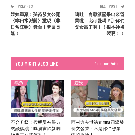
PREV POST
NEXT POST
婧妹重聚！孫芮發文公開
嗚哇！肖戰派堅果出來營
《非日常派對》重現《非
業啦！比可愛嗎？那你們
日常狂歡》舞台！夢回長
父女贏了啊！！根本神複
隆！
製啊！！
YOU MIGHT ALSO LIKE
More From Author
新聞
新聞
不合升級！侯明昊被警方
西村力去世站姐Mina同學發
約談後續！曝虞書欣新劇
長文發聲：不是你們想象
換男主正式停拍！
中的那種人！