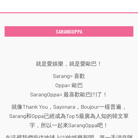
SARANGOPPA
就是愛娛樂，就是愛歐巴！
Sarang= 喜歡
Oppa= 歐巴
SarangOppa= 最喜歡歐巴(?)了！
就像Thank You，Sayonara，Boujour一樣普遍，
Sarang和Oppa已經成為Top 5最廣為人知的韓文單
字，所以一起來SarangOppa吧！
在這裡我們提供地球上(?)的娛樂新聞，第一手消息随