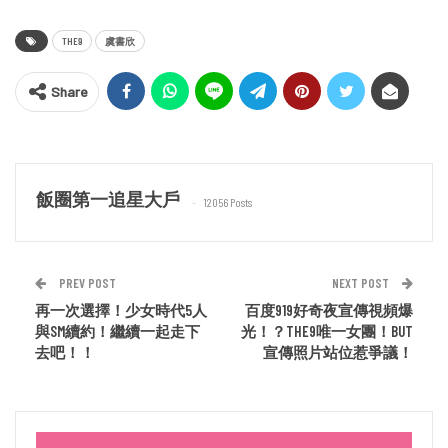
THE9
虞書欣
Share
飯圈第一追星大戶
12056 Posts
PREV POST
NEXT POST
再一次選擇！少女時代5人
百度919好奇夜宣傳視頻爆
與SM續約！繼續一起走下
光！？THE9唯一女團！BUT
去吧！！
宣傳照片站位惹爭議！