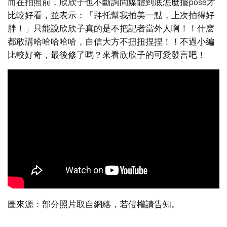
而在拍照前，欣欣子也不斷詢問媒體到底怎麼擺pose才
比較好看，並表示：「拜托幫我拍美一點，上次拍得好
胖！」只能說欣欣子真的是不把記者當外人啊！！什麽
都敢講哈哈哈哈哈，自信大方不扭扭捏捏！！不過小編
比較好奇，最後修了嗎？來看欣欣子的可愛發言吧！
圖來源：部分照片取自網絡，若侵權請告知。