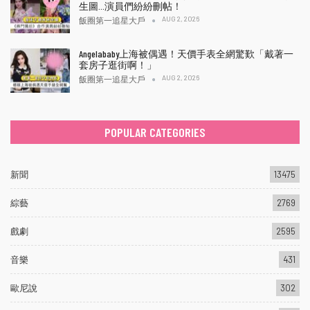
生圖…演員們紛紛刪帖！
AUG 2, 2026
飯圈第一追星大戶
Angelababy上海被偶遇！天價手表全網驚歎「戴著一
套房子逛街啊！」
AUG 2, 2026
飯圈第一追星大戶
POPULAR CATEGORIES
新聞
13475
綜藝
2769
戲劇
2595
音樂
431
歐尼說
302