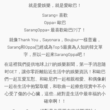
就是愛娛樂，就是愛歐巴！
Sarang= 喜歡
Oppa= 歐巴
SarangOppa= 最喜歡歐巴(?)了！
就像Thank You，Sayonara，Boujour一樣普遍，
Sarang和Oppa已經成為Top 5最廣為人知的韓文單
字，所以一起來SarangOppa吧！
在這裡我們提供地球上(?)的娛樂新聞，第一手消息随
时GET，讓你零距離貼近生活中的娛樂資訊！和歐巴
們一起互愛互懟、和歐尼們一起相親相愛、和偶像劇
一起在生活中抱緊取暖，和歌曲一起療愈現實中不小
心受了傷的小心臟，這些...絕對是生活中最幸福的小
確幸啊！！