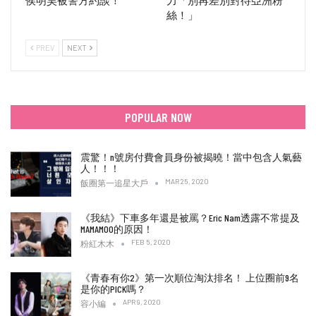
侯明昊被警方約談！
力「別再差別對待亞洲粉
絲！」
PREV
NEXT
POPULAR NOW
震驚！n號房付費會員身份被揭曉！當中包含人氣藝
人！！！
MAR 25, 2020
飯圈第一追星大戶
《我結》下車多年還是被罵？Eric Nam透露不常提及
MAMAMOO的原因！
FEB 5, 2020
粉紅木木
《青春有你2》第一次順位淘汰排名！ 上位圈前9名
是你的PICK嗎？
APR 9, 2020
容小編