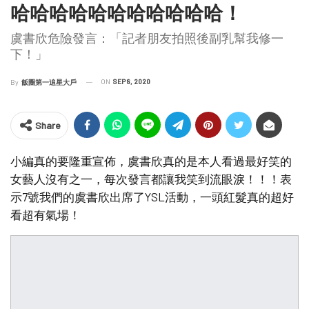
哈哈哈哈哈哈哈哈哈哈哈！
虞書欣危險發言：「記者朋友拍照後副乳幫我修一
下！」
ON
SEP 8, 2020
By
飯圈第一追星大戶
Share
小編真的要隆重宣佈，虞書欣真的是本人看過最好笑的
女藝人沒有之一，每次發言都讓我笑到流眼淚！！！表
示7號我們的虞書欣出席了YSL活動，一頭紅髮真的超好
看超有氣場！