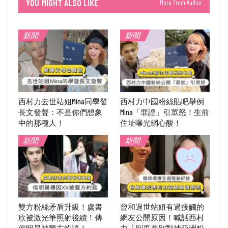
YOU MIGHT ALSO LIKE
More From Author
新聞
新聞
西村力去世站姐Mina同學發
西村力中國粉絲貼吧舉例
長文發聲：不是你們想象
Mina「罪證」引眾怒！生前
中的那種人！
住址曝光網心酸！
新聞
新聞
雙方粉絲矛盾升級！虞書
曾和過世站姐有過接觸的
欣被激光筆照射後續！傳
網友公開原因！喊話西村