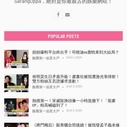
SarangOppa，絕對是你最親古的娛樂網站！
POPULAR POSTS
頻頻爆料平台終出手！司曉迪vs鹿晗來到大結局？
AUG 4, 2026
飯圈第一追星大戶
侯明昊生日矛盾升級！虞書欣被指遭激光筆掃射！
雙方粉絲互丟證據求道歉！
AUG 3, 2026
飯圈第一追星大戶
熱搜第一！宋威龍換頭像一小時急撤下！「龍麥
CP」粉高喊磕到了！
AUG 3, 2026
飯圈第一追星大戶
《將門獨后》殺青曬合照後續！被指發孟子義未修