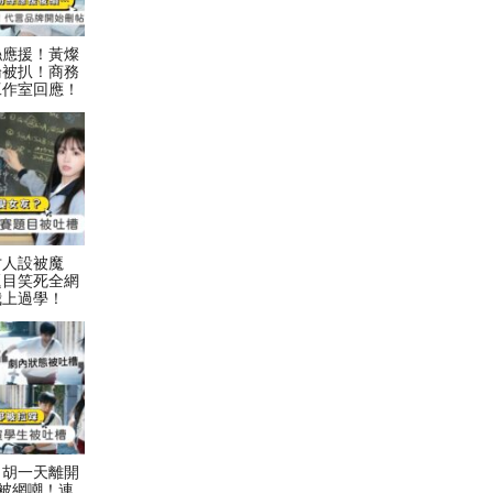
絲應援！黃燦
論被扒！商務
工作室回應！
才人設被魔
題目笑死全網
我上過學！
！胡一天離開
被網嘲！連