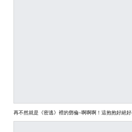
再不然就是《密逃》裡的鄧倫~啊啊啊！這抱抱好絕