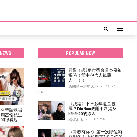
 NEWS
POPULAR NOW
震驚！n號房付費會員身份被
揭曉！當中包含人氣藝
人！！！
MAR 25,
飯圈第一追星大戶
2020
《我結》下車多年還是被
罵？Eric Nam透露不常提及
爆料華語歌唱
MAMAMOO的原因！
！周杰倫私生
時間線看起！
FEB 5, 2020
粉紅木木
《青春有你2》第一次順位淘
汰排名！ 上位圈前9名是你的