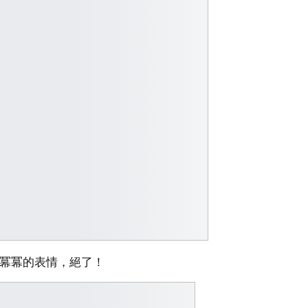
大冪冪的表情，絕了！