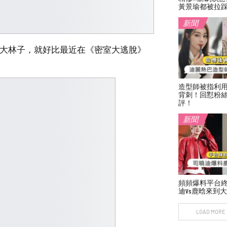
黃景瑜都被拉
新聞
”大林子，就好比最近在《密室大逃脫》
造型師被指利
背刺！回懟粉絲
評！
新聞
頻頻爆料平台
迪vs鹿晗來到
LOAD MORE