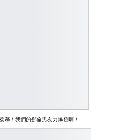
好羨慕！我們的鄧倫男友力爆發啊！