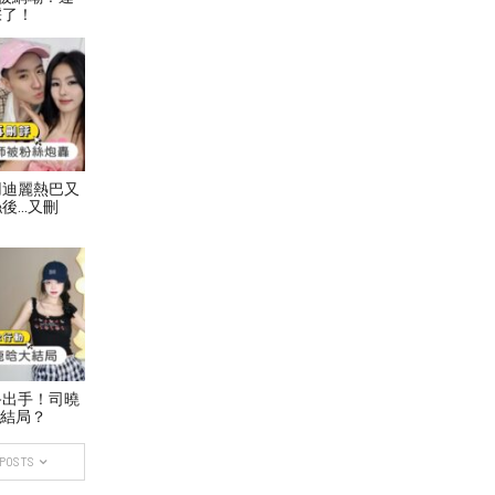
踩了！
用迪麗熱巴又
後…又刪
終出手！司曉
大結局？
 POSTS