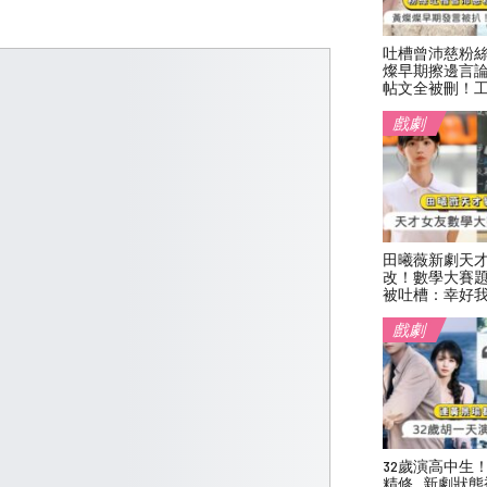
！
吐槽曾沛慈粉
燦早期擦邊言
帖文全被刪！
戲劇
田曦薇新劇天
改！數學大賽
被吐槽：幸好
戲劇
32歲演高中生
精修…新劇狀態