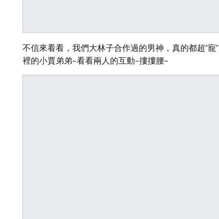
不信來看看，我們大林子合作過的男神，真的都超“寵
裡的小賈弟弟~看看兩人的互動~摟摟腰~