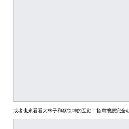
或者也來看看大林子和蔡徐坤的互動！搭肩摟腰完全