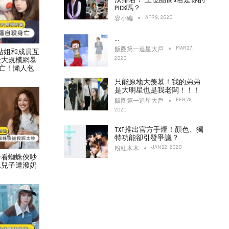
PICK嗎？
APR 9, 2020
容小編
…
MAR 27,
飯圈第一追星大戶
村力站姐和成員互
2020
受大規模網暴
亡！懶人包
只能原地大羨慕！我的弟弟
是大明星也是我老闆！！！
FEB 28,
飯圈第一追星大戶
2020
TXT推出官方手燈！顏色、獨
特功能卻引發爭議？
JAN 22, 2020
粉紅木木
子看蜘蛛俠吵
二兒子遭潑奶