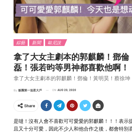
綜藝
新聞
歐尼說
拿了大女主劇本的郭麒麟！鄧倫
磊！張若昀等男神都喜歡他啊！
拿了大女主劇本的郭麒麟！鄧倫！黃明昊！蔡徐坤
ON
AUG 20, 2020
By
飯圈第一追星大戶
Share
是噠！沒有人會不喜歡可可愛愛的郭麒麟！！！表示
且又十分可愛，因此不少人和他合作之後，都會特別喜