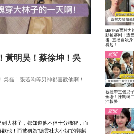
ENHYPEN西
動被審判！遭
後…直播自殺身
看起！
新聞
！黃明昊！蔡徐坤！吳
！吳磊！張若昀等男神都喜歡他啊！
被控帶三個兒
全場！陳凱琳
油報警！
新聞
提到大林子，都知道他不但十分機智，而
歡他！而被稱為“德雲社大小姐”的郭麒