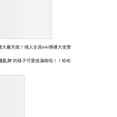
大廠失敗！偶人全員eiei傳播大使實
魔亂舞”的樣子可愛值滿格啦！！哈哈