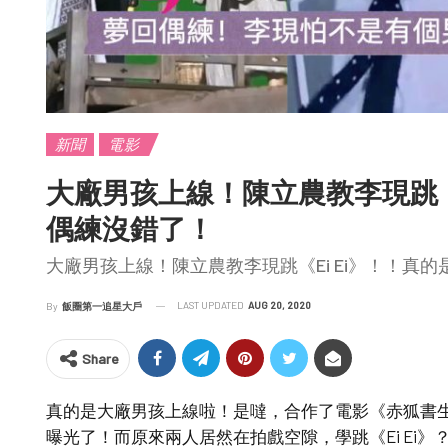
新聞
電影
大廠男孩上線！陳立農教李現跳《E
偶練沒錯了！
大廠男孩上線！陳立農教李現跳《Ei Ei》！！真
LAST UPDATED
AUG 20, 2020
By
飯圈第一追星大戶
Share
真的是大廠男孩上線啦！是噠，合作了電影《赤狐書
曝光了！而原來兩人居然在拍戲空隙，學跳《Ei Ei