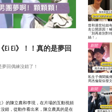
曾和過世站姐
友公開原因！
「別再差別對
絲！」
新聞
i Ei》！！真的是夢回
的是夢回偶練沒錯了！
私生子傳聞瘋
周杰倫疑似發
新聞
生》的陳立農和李現，在片場的互動視頻
》？沒錯，從動作看出來，陳立農真的是在