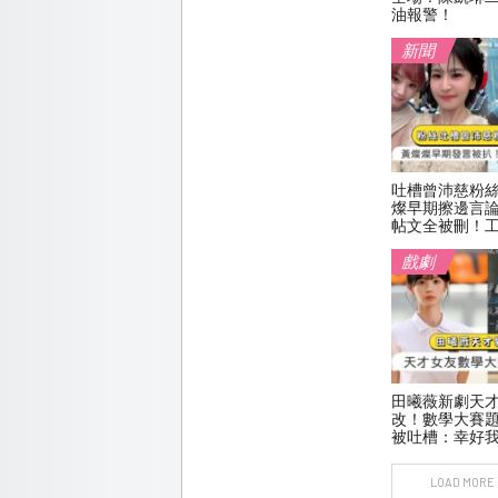
油報警！
新聞
吐槽曾沛慈粉
燦早期擦邊言
帖文全被刪！
戲劇
田曦薇新劇天
改！數學大賽
被吐槽：幸好
LOAD MORE