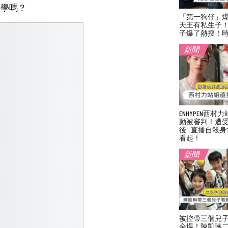
教學嗎？
「第一狗仔」
天王有私生子
子爆了熱搜！
新聞
ENHYPEN西
動被審判！遭
後…直播自殺身
看起！
新聞
被控帶三個兒
全場！陳凱琳