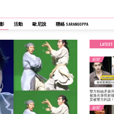
影
活動
歐尼說
聯絡 SARANGOPPA
LATEST
新聞
雙方粉絲矛盾
被激光筆照射
昊被警方約談
新聞