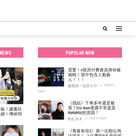
 NEWS
POPULAR NOW
震驚！n號房付費會員身份被
揭曉！當中包含人氣藝
人！！！
MAR 25,
飯圈第一追星大戶
2020
《我結》下車多年還是被
罵？Eric Nam透露不常提及
升級！虞書欣
MAMAMOO的原因！
後續！傳侯明
！
FEB 5, 2020
粉紅木木
《青春有你2》第一次順位淘
汰排名！ 上位圈前9名是你的