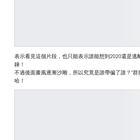
表示看見這個片段，也只能表示誰能想到2020還是逃離
錘！
不過後面畫風逐漸沙雕，所以究竟是誰帶偏了誰？“群
哈！