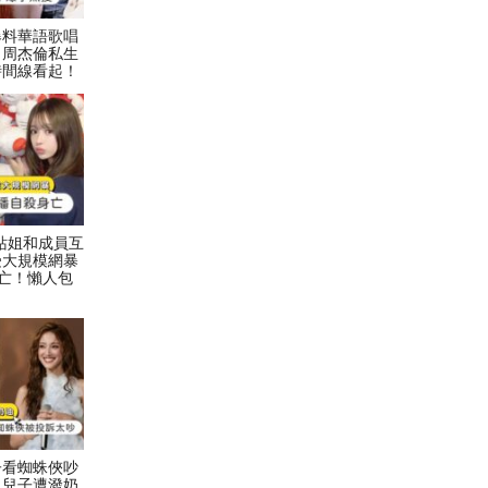
爆料華語歌唱
！周杰倫私生
時間線看起！
村力站姐和成員互
受大規模網暴
亡！懶人包
子看蜘蛛俠吵
二兒子遭潑奶