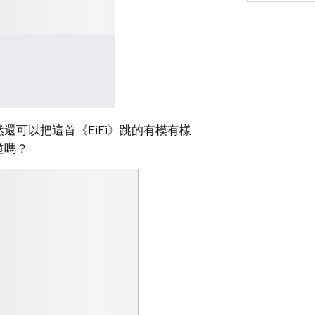
可以把這首《EiEi》跳的有模有樣
道嗎？