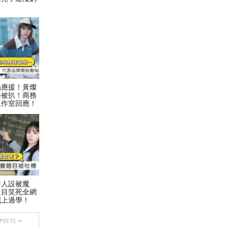
絲應援！黃燦
論被扒！商務
工作室回應！
才人設被魔
題目笑死全網
我上過學！
 POSTS