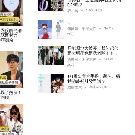
PICK嗎？
APR 9, 2020
容小編
…
MAR 27,
飯圈第一追星大戶
有過接觸的網
2020
喊話西村力
待亞洲粉
只能原地大羨慕！我的弟弟
是大明星也是我老闆！！！
FEB 28,
飯圈第一追星大戶
2020
TXT推出官方手燈！顏色、獨
特功能卻引發爭議？
JAN 22, 2020
粉紅木木
傳爆了熱搜！
文回應！