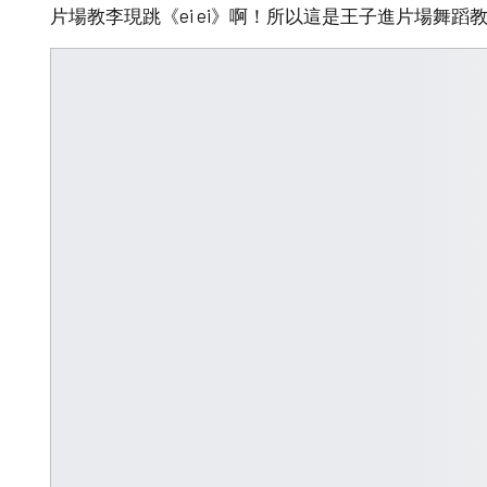
片場教李現跳《ei ei》啊！所以這是
王子進片場舞蹈