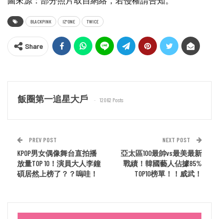
BLACKPINK
IZ*ONE
TWICE
Share
飯圈第一追星大戶
12062 Posts
PREV POST
NEXT POST
KPOP男女偶像舞台直拍播
亞太區100最帥vs最美最新
放量TOP 10！演員大人李鐘
戰績！韓國藝人佔據85%
碩居然上榜了？？嗚哇！
TOP10榜單！！威武！