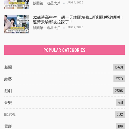
AUG 4, 2026
飯圈第一追星大戶
32歲演高中生！胡一天離開精修…新劇狀態被網嘲！
連黃景瑜都被拉踩了！
AUG 4, 2026
飯圈第一追星大戶
POPULAR CATEGORIES
新聞
13481
綜藝
2770
戲劇
2596
音樂
431
歐尼說
302
電影
186