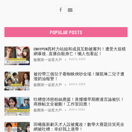
POPULAR POSTS
ENHYPEN西村力站姐和成員互動被審判！遭受大規模
網暴後…直播自殺身亡！懶人包看起！
AUG 5, 2026
飯圈第一追星大戶
被控帶三個兒子看蜘蛛俠吵全場！陳凱琳二兒子遭
潑奶油報警！
AUG 5, 2026
飯圈第一追星大戶
吐槽曾沛慈粉絲應援！黃燦燦早期擦邊言論被扒！
商務帖文全被刪！工作室回應！
AUG 4, 2026
飯圈第一追星大戶
田曦薇新劇天才人設被魔改！數學大賽題目笑死全
網被吐槽：幸好我上過學！