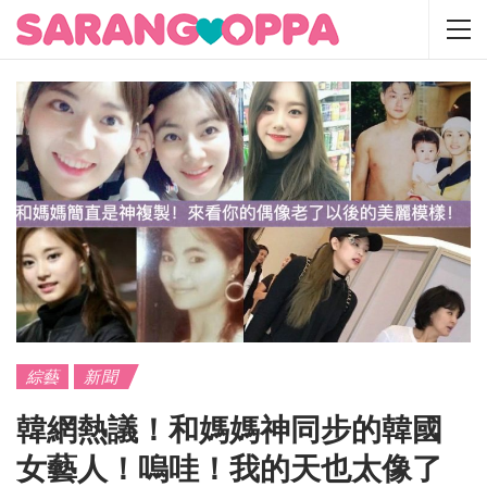
綜藝
新聞
韓網熱議！和媽媽神同步的韓國
女藝人！嗚哇！我的天也太像了