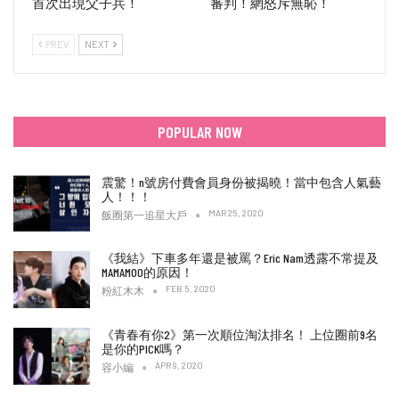
首次出現父子兵！
審判！網怒斥無恥！
PREV
NEXT
POPULAR NOW
震驚！n號房付費會員身份被揭曉！當中包含人氣藝
人！！！
MAR 25, 2020
飯圈第一追星大戶
《我結》下車多年還是被罵？Eric Nam透露不常提及
MAMAMOO的原因！
FEB 5, 2020
粉紅木木
《青春有你2》第一次順位淘汰排名！ 上位圈前9名
是你的PICK嗎？
APR 9, 2020
容小編