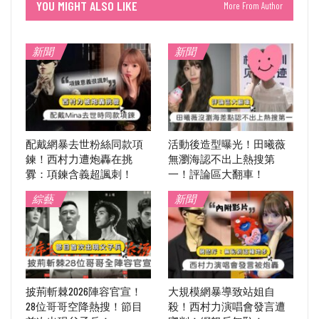
YOU MIGHT ALSO LIKE
More From Author
新聞
新聞
配戴網暴去世粉絲同款項
活動後造型曝光！田曦薇
鍊！西村力遭炮轟在挑
無瀏海認不出上熱搜第
釁：項鍊含義超諷刺！
一！評論區大翻車！
綜藝
新聞
披荊斬棘2026陣容官宣！
大規模網暴導致站姐自
28位哥哥空降熱搜！節目
殺！西村力演唱會發言遭