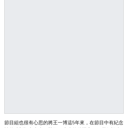
節目組也很有心思的將王一博這5年來，在節目中有紀念