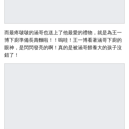
而最疼啵啵的涵哥也送上了他最愛的禮物，就是為王一
博下廚準備長壽麵啦！！嗚哇！王一博看著涵哥下廚的
眼神，是閃閃發亮的啊！真的是被涵哥餵養大的孩子沒
錯了！