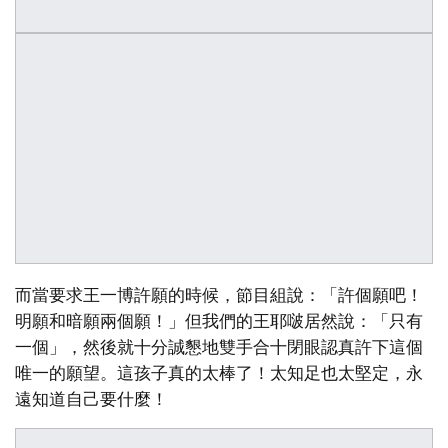
而當要求王一博許願的時候，節目組說：「許個願吧！
明願和暗願兩個願！」但我們的王耶啵居然說：「只有
一個」，然後就十分誠懇地雙手合十閉眼認真許下這個
唯一的願望。這孩子真的太棒了！太知足也太堅定，永
遠知道自己要什麼！