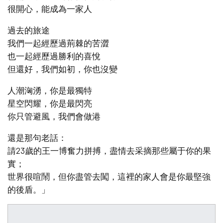
很開心，能成為一家人
過去的旅途
我們一起經歷過荊棘的苦澀
也一起經歷過勝利的喜悅
但還好，我們如初，你也沒變
人潮洶湧，你是最獨特
星空閃耀，你是最閃亮
你只管避風，我們會做港
還是那句老話：
請23歲的王一博奮力拼搏，盡情去采摘那些屬于你的果
實；
世界很喧鬧，但你盡管去闖，這裡的家人會是你最堅強
的後盾。」