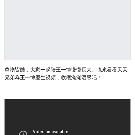
萬物皆酷，大家一起陪王一博慢慢長大。也來看看天天
兄弟為王一博慶生視頻，收穫滿滿溫馨吧！