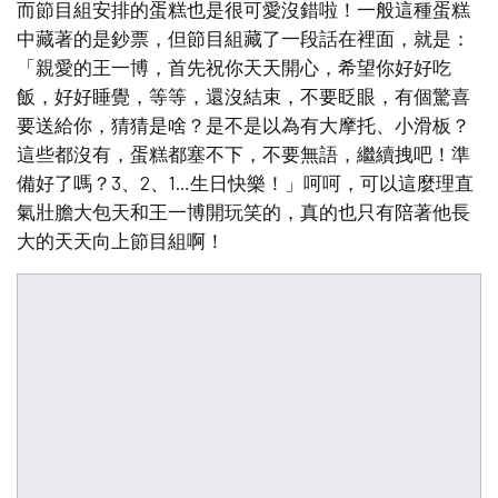
而節目組安排的蛋糕也是很可愛沒錯啦！一般這種蛋糕
中藏著的是鈔票，但節目組藏了一段話在裡面，就是：
「親愛的王一博，首先祝你天天開心，希望你好好吃
飯，好好睡覺，等等，還沒結束，不要眨眼，有個驚喜
要送給你，猜猜是啥？是不是以為有大摩托、小滑板？
這些都沒有，蛋糕都塞不下，不要無語，繼續拽吧！準
備好了嗎？3、2、1…生日快樂！」呵呵，可以這麼理直
氣壯膽大包天和王一博開玩笑的，真的也只有陪著他長
大的天天向上節目組啊！