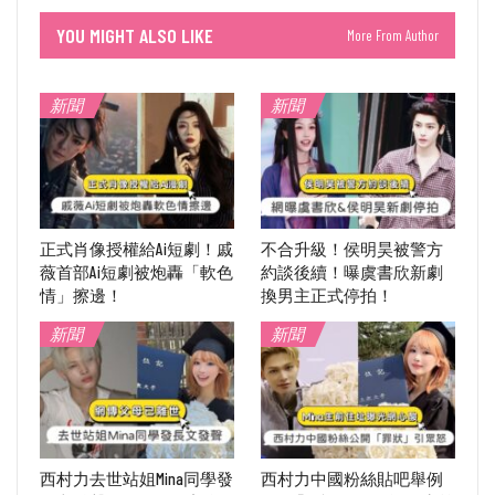
YOU MIGHT ALSO LIKE
More From Author
新聞
新聞
正式肖像授權給Ai短劇！戚
不合升級！侯明昊被警方
薇首部Ai短劇被炮轟「軟色
約談後續！曝虞書欣新劇
情」擦邊！
換男主正式停拍！
新聞
新聞
西村力去世站姐Mina同學發
西村力中國粉絲貼吧舉例