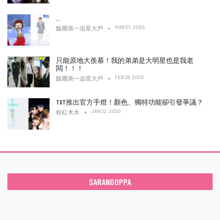
…
MAR 27, 2020
飯圈第一追星大戶
只能原地大羨慕！我的弟弟是大明星也是我老
闆！！！
FEB 28, 2020
飯圈第一追星大戶
TXT推出官方手燈！顏色、獨特功能卻引發爭議？
JAN 22, 2020
粉紅木木
SARANGOPPA