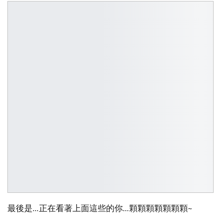
最後是…正在看著上面這些的你…顆顆顆顆顆顆顆~