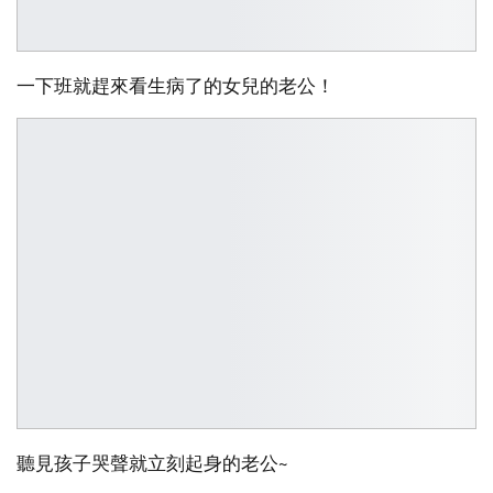
一下班就趕來看生病了的女兒的老公！
聽見孩子哭聲就立刻起身的老公~