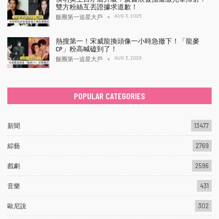
雙方粉絲互丟證據求道歉！
AUG 3, 2026
飯圈第一追星大戶
熱搜第一！宋威龍換頭像一小時急撤下！「龍麥
CP」粉高喊磕到了！
AUG 3, 2026
飯圈第一追星大戶
POPULAR CATEGORIES
新聞
13477
綜藝
2769
戲劇
2596
音樂
431
歐尼說
302