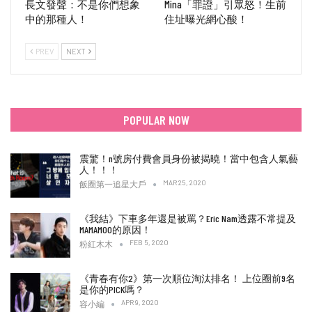
長文發聲：不是你們想象
Mina「罪證」引眾怒！生前
中的那種人！
住址曝光網心酸！
PREV
NEXT
POPULAR NOW
震驚！n號房付費會員身份被揭曉！當中包含人氣藝
人！！！
MAR 25, 2020
飯圈第一追星大戶
《我結》下車多年還是被罵？Eric Nam透露不常提及
MAMAMOO的原因！
FEB 5, 2020
粉紅木木
《青春有你2》第一次順位淘汰排名！ 上位圈前9名
是你的PICK嗎？
APR 9, 2020
容小編