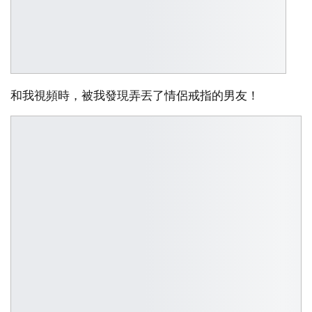
和我視頻時，被我發現弄丟了情侶戒指的男友！