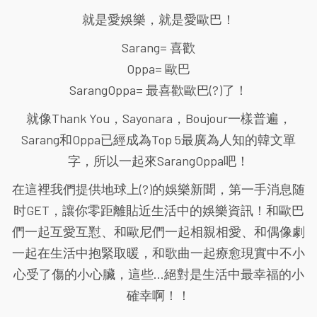
就是愛娛樂，就是愛歐巴！
Sarang= 喜歡
Oppa= 歐巴
SarangOppa= 最喜歡歐巴(?)了！
就像Thank You，Sayonara，Boujour一樣普遍，
Sarang和Oppa已經成為Top 5最廣為人知的韓文單
字，所以一起來SarangOppa吧！
在這裡我們提供地球上(?)的娛樂新聞，第一手消息随
时GET，讓你零距離貼近生活中的娛樂資訊！和歐巴
們一起互愛互懟、和歐尼們一起相親相愛、和偶像劇
一起在生活中抱緊取暖，和歌曲一起療愈現實中不小
心受了傷的小心臟，這些...絕對是生活中最幸福的小
確幸啊！！