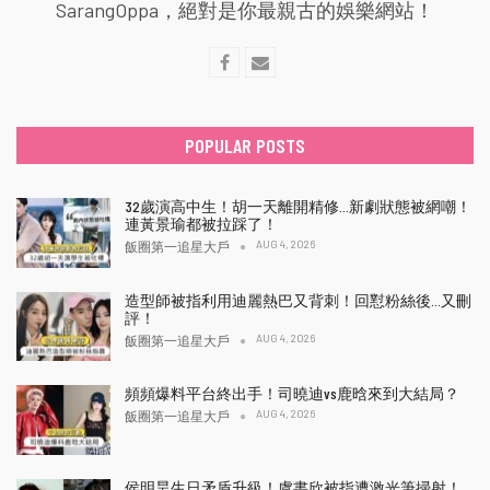
SarangOppa，絕對是你最親古的娛樂網站！
POPULAR POSTS
32歲演高中生！胡一天離開精修…新劇狀態被網嘲！
連黃景瑜都被拉踩了！
AUG 4, 2026
飯圈第一追星大戶
造型師被指利用迪麗熱巴又背刺！回懟粉絲後…又刪
評！
AUG 4, 2026
飯圈第一追星大戶
頻頻爆料平台終出手！司曉迪vs鹿晗來到大結局？
AUG 4, 2026
飯圈第一追星大戶
侯明昊生日矛盾升級！虞書欣被指遭激光筆掃射！