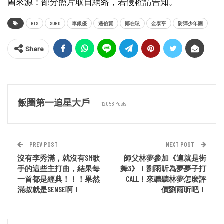
圖來源：部分照片取自網絡，若侵權請告知。
BTS
SUHO
車銀優
邊伯賢
鄭在玹
金泰亨
防彈少年團
Share
飯圈第一追星大戶
12058 Posts
PREV POST
NEXT POST
沒有李秀滿，就沒有SM歌
師父林夢參加《這就是街
手的這些主打曲，結果每
舞3》！劉雨昕為夢夢子打
一首都是經典！！！果然
CALL！來聽聽林夢怎麼評
滿叔就是SENSE啊！
價劉雨昕吧！