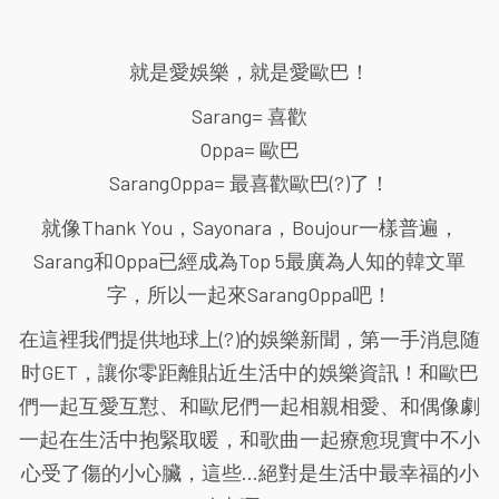
就是愛娛樂，就是愛歐巴！
Sarang= 喜歡
Oppa= 歐巴
SarangOppa= 最喜歡歐巴(?)了！
就像Thank You，Sayonara，Boujour一樣普遍，
Sarang和Oppa已經成為Top 5最廣為人知的韓文單
字，所以一起來SarangOppa吧！
在這裡我們提供地球上(?)的娛樂新聞，第一手消息随
时GET，讓你零距離貼近生活中的娛樂資訊！和歐巴
們一起互愛互懟、和歐尼們一起相親相愛、和偶像劇
一起在生活中抱緊取暖，和歌曲一起療愈現實中不小
心受了傷的小心臟，這些...絕對是生活中最幸福的小