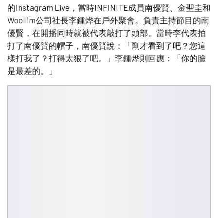
的Instagram Live，當時INFINITE成員南優賢、金聖圭和
Woollim公司社長李鍾烨在戶外聚會。負責主持節目的南
優賢，在開播同時就被代表敲打了頭部。當時李代表拍
打了南優賢的帽子，南優賢說：「剛才看到了吧？您這
樣打我了？打得太狠了吧。」李鍾烨則回應：「你的臉
是最差的。」