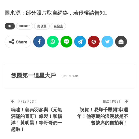
圖來源：部分照片取自網絡，若侵權請告知。
INFINITE
南優賢
金聖圭
Share
飯圈第一追星大戶
12059 Posts
PREV POST
NEXT POST
嗚哇！姜貞羽參與《元氣
祝賀！易烊千璽開博7週
滿滿的哥哥》錄製！和楊
年！他專屬的浪漫就是不
洋！黃明昊！等哥哥們一
曾缺席的自拍啊！
起啦！