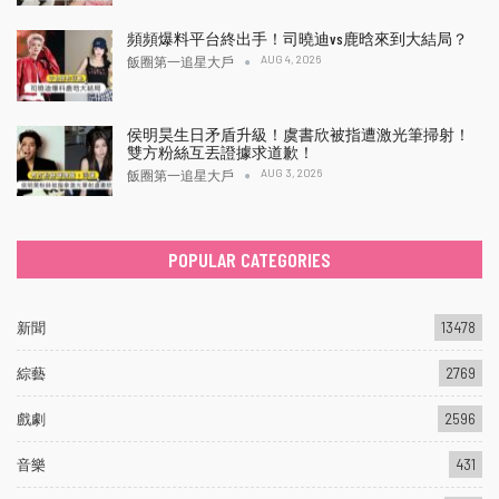
頻頻爆料平台終出手！司曉迪vs鹿晗來到大結局？
AUG 4, 2026
飯圈第一追星大戶
侯明昊生日矛盾升級！虞書欣被指遭激光筆掃射！
雙方粉絲互丟證據求道歉！
AUG 3, 2026
飯圈第一追星大戶
POPULAR CATEGORIES
新聞
13478
綜藝
2769
戲劇
2596
音樂
431