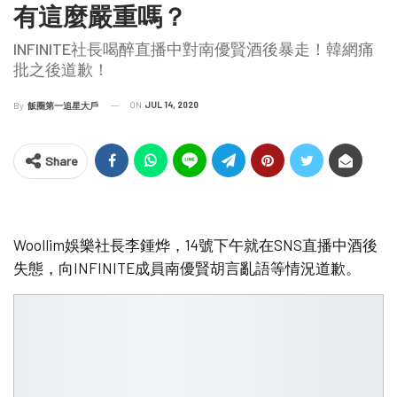
有這麼嚴重嗎？
INFINITE社長喝醉直播中對南優賢酒後暴走！韓網痛
批之後道歉！
ON
JUL 14, 2020
By
飯圈第一追星大戶
Share
Woollim娛樂社長李鍾烨，14號下午就在SNS直播中酒後
失態，向INFINITE成員南優賢胡言亂語等情況道歉。