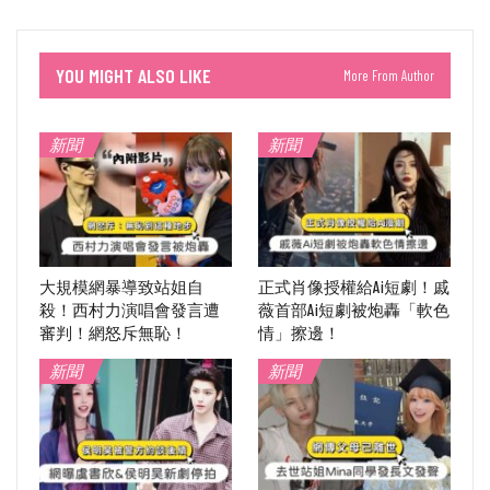
YOU MIGHT ALSO LIKE
More From Author
新聞
新聞
大規模網暴導致站姐自
正式肖像授權給Ai短劇！戚
殺！西村力演唱會發言遭
薇首部Ai短劇被炮轟「軟色
審判！網怒斥無恥！
情」擦邊！
新聞
新聞