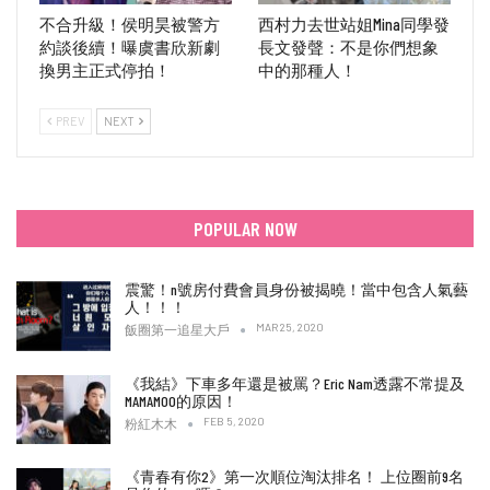
不合升級！侯明昊被警方
西村力去世站姐Mina同學發
約談後續！曝虞書欣新劇
長文發聲：不是你們想象
換男主正式停拍！
中的那種人！
PREV
NEXT
POPULAR NOW
震驚！n號房付費會員身份被揭曉！當中包含人氣藝
人！！！
MAR 25, 2020
飯圈第一追星大戶
《我結》下車多年還是被罵？Eric Nam透露不常提及
MAMAMOO的原因！
FEB 5, 2020
粉紅木木
《青春有你2》第一次順位淘汰排名！ 上位圈前9名