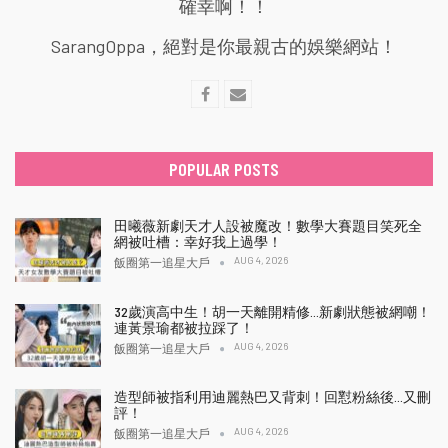
確幸啊！！
SarangOppa，絕對是你最親古的娛樂網站！
POPULAR POSTS
田曦薇新劇天才人設被魔改！數學大賽題目笑死全
網被吐槽：幸好我上過學！
AUG 4, 2026
飯圈第一追星大戶
32歲演高中生！胡一天離開精修…新劇狀態被網嘲！
連黃景瑜都被拉踩了！
AUG 4, 2026
飯圈第一追星大戶
造型師被指利用迪麗熱巴又背刺！回懟粉絲後…又刪
評！
AUG 4, 2026
飯圈第一追星大戶