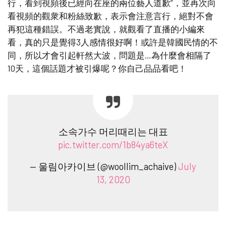
行，看到視頻後已經向在座的兩位藝人道歉”，並再次向
看視頻的觀衆和粉絲致歉，表示會注意言行，絕對不會
再犯這種錯誤。不過老實說，就觀看了直播的小編來
看，真的只是覺得3人感情很好啊！或許是韓國民情的不
同，所以才會引起軒然大波，問題是…為什麼會相隔了
10天，這個話題才被引爆呢？你自己品品看吧！
소속가수 머리때리는 대표
pic.twitter.com/1b84ya6teX
— 울림아카이브 (@woollim_achaive)
July
13, 2020