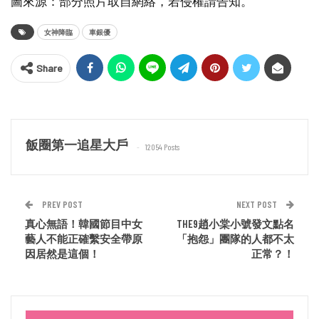
圖來源：部分照片取自網絡，若侵權請告知。
女神降臨
車銀優
Share
飯圈第一追星大戶
12054 Posts
PREV POST
NEXT POST
真心無語！韓國節目中女
THE9趙小棠小號發文點名
藝人不能正確繫安全帶原
「抱怨」團隊的人都不太
因居然是這個！
正常？！