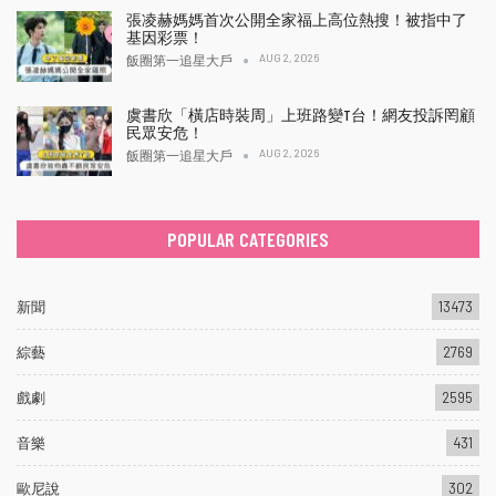
張凌赫媽媽首次公開全家福上高位熱搜！被指中了
基因彩票！
AUG 2, 2026
飯圈第一追星大戶
虞書欣「橫店時裝周」上班路變T台！網友投訴罔顧
民眾安危！
AUG 2, 2026
飯圈第一追星大戶
POPULAR CATEGORIES
新聞
13473
綜藝
2769
戲劇
2595
音樂
431
歐尼說
302