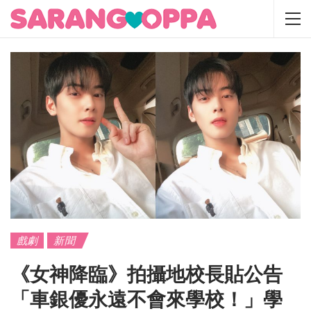
戲劇
新聞
《女神降臨》拍攝地校長貼公告
「車銀優永遠不會來學校！」學