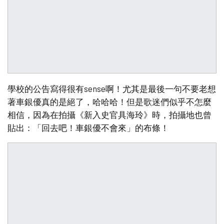
學校的公告寫得很有sense啊！尤其是最後一句不要老想
著車銀優真的是絕了，哈哈哈！但是歌迷們似乎不怎麼
相信，因為在拍攝《新入史官具海玲》時，拍攝地也曾
貼出：「回去吧！車銀優不會來」的布條！