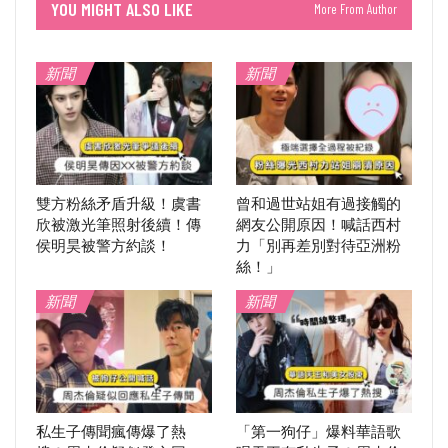
YOU MIGHT ALSO LIKE
More From Author
新聞
新聞
雙方粉絲矛盾升級！虞書
曾和過世站姐有過接觸的
欣被激光筆照射後續！傳
網友公開原因！喊話西村
侯明昊被警方約談！
力「別再差別對待亞洲粉
絲！」
新聞
新聞
私生子傳聞瘋傳爆了熱
「第一狗仔」爆料華語歌