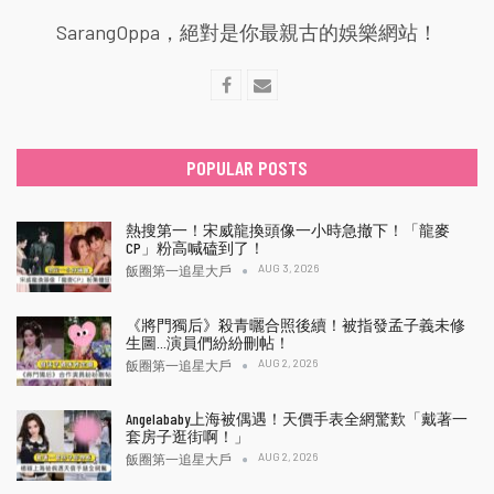
SarangOppa，絕對是你最親古的娛樂網站！
POPULAR POSTS
熱搜第一！宋威龍換頭像一小時急撤下！「龍麥
CP」粉高喊磕到了！
AUG 3, 2026
飯圈第一追星大戶
《將門獨后》殺青曬合照後續！被指發孟子義未修
生圖…演員們紛紛刪帖！
AUG 2, 2026
飯圈第一追星大戶
Angelababy上海被偶遇！天價手表全網驚歎「戴著一
套房子逛街啊！」
AUG 2, 2026
飯圈第一追星大戶