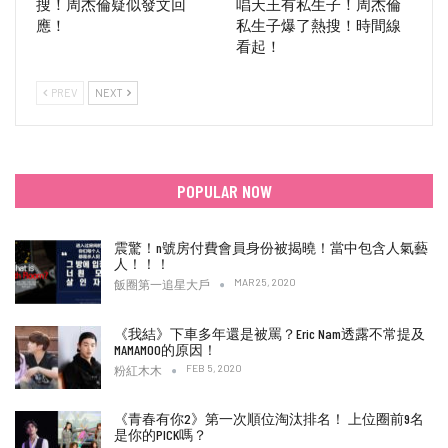
搜！周杰倫疑似發文回
唱天王有私生子！周杰倫
應！
私生子爆了熱搜！時間線
看起！
PREV
NEXT
POPULAR NOW
震驚！n號房付費會員身份被揭曉！當中包含人氣藝
人！！！
MAR 25, 2020
飯圈第一追星大戶
《我結》下車多年還是被罵？Eric Nam透露不常提及
MAMAMOO的原因！
FEB 5, 2020
粉紅木木
《青春有你2》第一次順位淘汰排名！ 上位圈前9名
是你的PICK嗎？