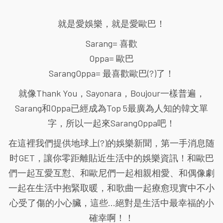
就是愛娛樂，就是愛歐巴！
Sarang= 喜歡
Oppa= 歐巴
SarangOppa= 最喜歡歐巴(?)了！
就像Thank You，Sayonara，Boujour一樣普遍，
Sarang和Oppa已經成為Top 5最廣為人知的韓文單
字，所以一起來SarangOppa吧！
在這裡我們提供地球上(?)的娛樂新聞，第一手消息随
时GET，讓你零距離貼近生活中的娛樂資訊！和歐巴
們一起互愛互懟、和歐尼們一起相親相愛、和偶像劇
一起在生活中抱緊取暖，和歌曲一起療愈現實中不小
心受了傷的小心臟，這些...絕對是生活中最幸福的小
確幸啊！！