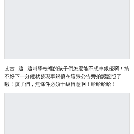
艾古…這…這叫學校裡的孩子們怎麼能不想車銀優啊！搞
不好下一分鐘就發現車銀優在這張公告旁拍認證照了
啦！孩子們，無條件必須十級留意啊！哈哈哈哈！