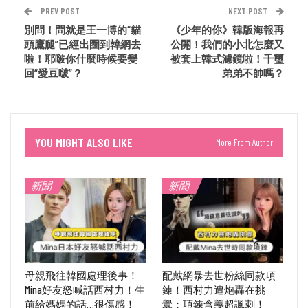
PREV POST
NEXT POST
別問！問就是王一博的“貓
《少年的你》韓版海報再
頭鷹腿”已經出圈到韓網去
公開！我們的小北怎麼又
啦！耶啵你什麼時候要變
被套上韓式濾鏡啦！千璽
回“愛豆啵”？
弟弟不帥嗎？
YOU MIGHT ALSO LIKE
More From Author
新聞
新聞
母親飛往韓國處理後事！
配戴網暴去世粉絲同款項
Mina好友怒喊話西村力！生
鍊！西村力遭炮轟在挑
前給媽媽的話…很傷感！
釁：項鍊含義超諷刺！