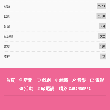
綜藝
2770
戲劇
2596
音樂
431
歐尼說
302
電影
186
流行
43
首頁
新聞
戲劇
綜藝
音樂
電影
活動
歐尼說
聯絡 SARANGOPPA