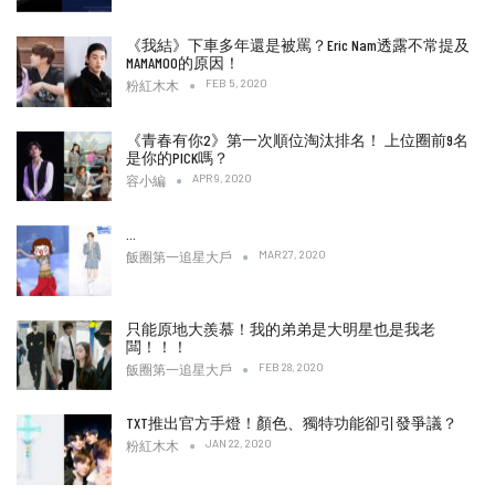
《我結》下車多年還是被罵？Eric Nam透露不常提及
MAMAMOO的原因！
FEB 5, 2020
粉紅木木
《青春有你2》第一次順位淘汰排名！ 上位圈前9名
是你的PICK嗎？
APR 9, 2020
容小編
…
MAR 27, 2020
飯圈第一追星大戶
只能原地大羨慕！我的弟弟是大明星也是我老
闆！！！
FEB 28, 2020
飯圈第一追星大戶
TXT推出官方手燈！顏色、獨特功能卻引發爭議？
JAN 22, 2020
粉紅木木