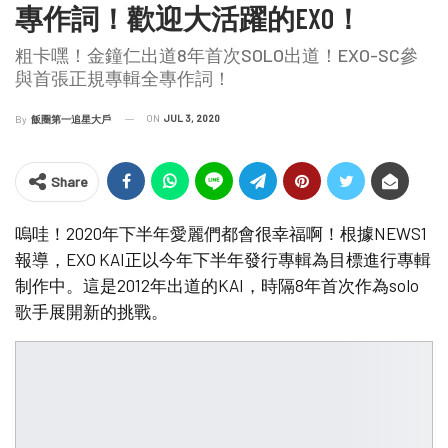
專作詞！歡迎大活躍的EXO！
粗卡嘿！金鐘仁出道8年首次SOLO出道！EXO-SC參
與首張正規專輯全專作詞！
ON
JUL 3, 2020
By
飯圈第一追星大戶
Share
嗚哇！2020年下半年愛麗們都會很幸福啊！根據NEWS1
報導，EXO KAI正以今年下半年發行專輯為目標進行專輯
制作中。這是2012年出道的KAI，時隔8年首次作為solo
歌手展開新的挑戰。 ​