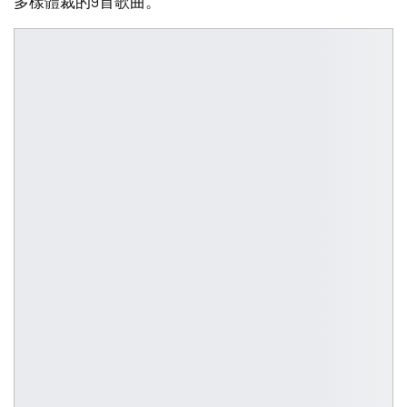
多樣體裁的9首歌曲。