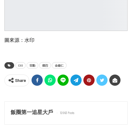
圖來源：水印
EXO
世勳
燦烈
金鐘仁
Share
飯圈第一追星大戶
12063 Posts