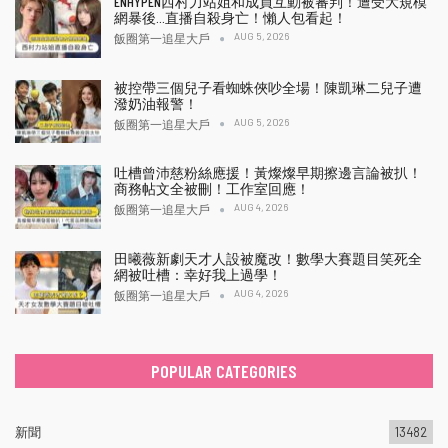
ENHYPEN西村力站姐和成員互動被審判！遭受大規模
網暴後…直播自殺身亡！懶人包看起！
AUG 5, 2026
飯圈第一追星大戶
被控帶三個兒子看蜘蛛俠吵全場！陳凱琳二兒子遭
潑奶油報警！
AUG 5, 2026
飯圈第一追星大戶
吐槽曾沛慈粉絲應援！黃燦燦早期擦邊言論被扒！
商務帖文全被刪！工作室回應！
AUG 4, 2026
飯圈第一追星大戶
田曦薇新劇天才人設被魔改！數學大賽題目笑死全
網被吐槽：幸好我上過學！
AUG 4, 2026
飯圈第一追星大戶
POPULAR CATEGORIES
新聞
13482