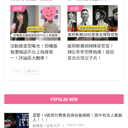
新聞
綜藝
活動後造型曝光！田曦薇
披荊斬棘2026陣容官宣！
無瀏海認不出上熱搜第
28位哥哥空降熱搜！節目
一！評論區大翻車！
首次出現父子兵！
PREV
NEXT
POPULAR NOW
震驚！n號房付費會員身份被揭曉！當中包含人氣藝
人！！！
MAR 25, 2020
飯圈第一追星大戶