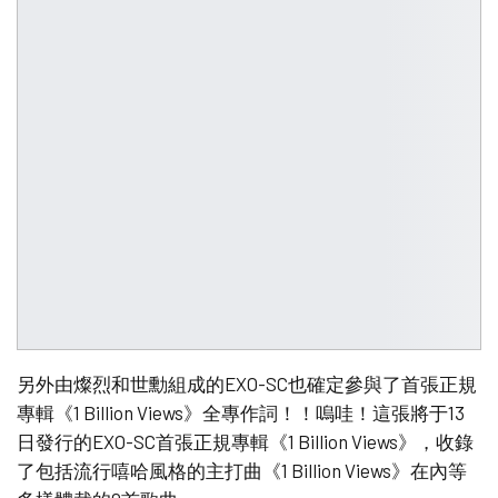
另外由燦烈和世勳組成的EXO-SC也確定參與了首張正規
專輯《1 Billion Views》全專作詞！！嗚哇！這張將于13
日發行的EXO-SC首張正規專輯《1 Billion Views》，收錄
了包括流行嘻哈風格的主打曲《1 Billion Views》在內等