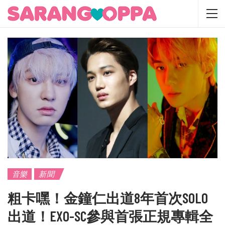
音樂
新聞
粗卡嘿！金鐘仁出道8年首次SOLO
出道！EXO-SC參與首張正規專輯全