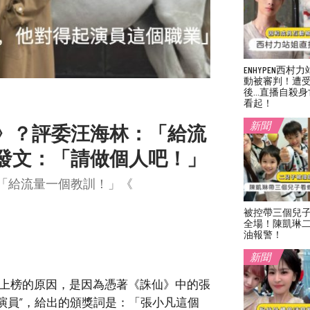
ENHYPEN西
動被審判！遭
後…直播自殺身
看起！
新聞
》？評委汪海林：「給流
發文：「請做個人吧！」
「給流量一個教訓！」《
被控帶三個兒
全場！陳凱琳
油報警！
新聞
次上榜的原因，是因為憑著《誅仙》中的張
演員”，給出的頒獎詞是：「張小凡這個