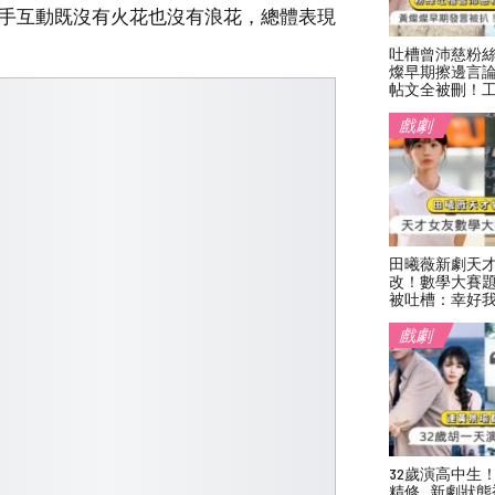
對手互動既沒有火花也沒有浪花，總體表現
吐槽曾沛慈粉
燦早期擦邊言
帖文全被刪！
戲劇
田曦薇新劇天
改！數學大賽
被吐槽：幸好
戲劇
32歲演高中生
精修…新劇狀態