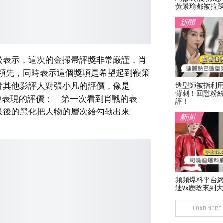
黃景瑜都被拉
新聞
松表示，這次的金掃帚評獎非常嚴謹，肖
遙領先，同時表示這個獎項是希望起到鞭策
看其他影評人對張小凡的評價，像是
造型師被指利
背刺！回懟粉絲
仙中表現的評價：「第一次看到肖戰的表
評！
最後的黑化把人物的層次給勾勒出來
新聞
頻頻爆料平台
迪vs鹿晗來到
LOAD MORE