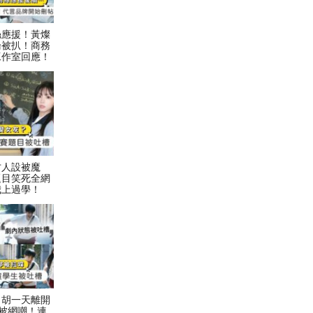
絲應援！黃燦
論被扒！商務
工作室回應！
才人設被魔
題目笑死全網
我上過學！
！胡一天離開
被網嘲！連