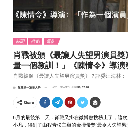
新聞
戲劇
電影
肖戰被頒《最讓人失望男演員獎
量一個教訓！」《陳情令》導演
肖戰被頒《最讓人失望男演員獎》？評委汪海林：
LAST UPDATED
JUN 30, 2020
By
飯圈第一追星大戶
Share
6月的最後第二天，肖戰又掛在微博熱搜榜上了，這
小凡，得到了由程青松主辦的金掃帚獎“最令人失望男