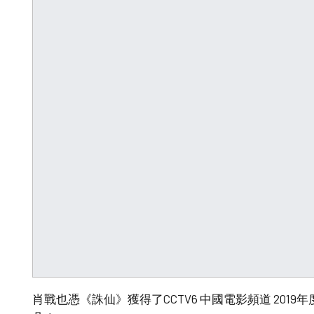
肖戰也憑《誅仙》獲得了CCTV6 中國電影頻道 201