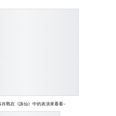
幕肖戰在《誅仙》中的表演來看看~