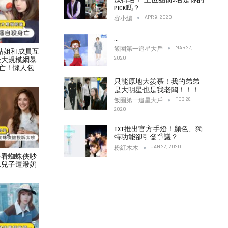
PICK嗎？
APR 9, 2020
容小編
…
MAR 27,
飯圈第一追星大戶
村力站姐和成員互
2020
受大規模網暴
亡！懶人包
只能原地大羨慕！我的弟弟
是大明星也是我老闆！！！
FEB 28,
飯圈第一追星大戶
2020
TXT推出官方手燈！顏色、獨
特功能卻引發爭議？
JAN 22, 2020
粉紅木木
子看蜘蛛俠吵
二兒子遭潑奶