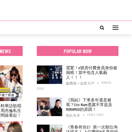
 NEWS
POPULAR NOW
震驚！n號房付費會員身份被
揭曉！當中包含人氣藝
人！！！
MAR 25,
飯圈第一追星大戶
2020
《我結》下車多年還是被
罵？Eric Nam透露不常提及
爆料華語歌唱
MAMAMOO的原因！
！周杰倫私生
時間線看起！
FEB 5, 2020
粉紅木木
《青春有你2》第一次順位淘
汰排名！ 上位圈前9名是你的