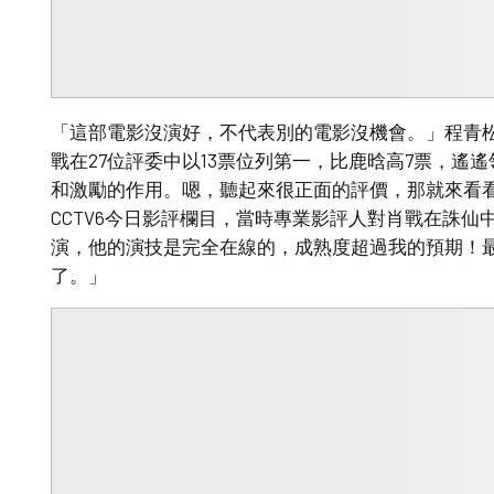
「這部電影沒演好，不代表別的電影沒機會。」程青
戰在27位評委中以13票位列第一，比鹿晗高7票，遙
和激勵的作用。嗯，聽起來很正面的評價，那就來看
CCTV6今日影評欄目，當時專業影評人對肖戰在誅
演，他的演技是完全在線的，成熟度超過我的預期！
了。」