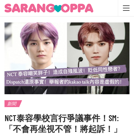
新聞
NCT泰容學校言行爭議事件！SM:
「不會再坐視不管！將起訴！」