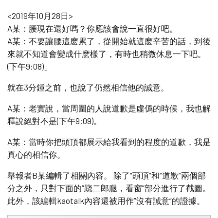
<2019年10月28日>
A某：腰現在還好嗎？你應該會說一直很好吧。
A某：不要讓腰這麽累了，從開始就這麽辛苦的話，到後
來就不知道會變成什麽樣了，有時也稍微休息一下吧。
(下午9:08)」
就在3分鍾之前，也說了仍然相信他的誠意。
A某：老實說，當周圍的人說道歉是虛僞的時候，我也解
釋說絕對不是(下午9:09)。
A某：當時你把頭頂都展示給我看到的程度的道歉，我是
真心的相信你。
舉報者B某編輯了相關內容。 除了“頭頂”和“道歉”兩個部
分之外，只對下面的“跷二郎腿，看窗”部分進行了截圖。
此外，該編輯kaotalk內容還被用作”沒有誠意”的證據。