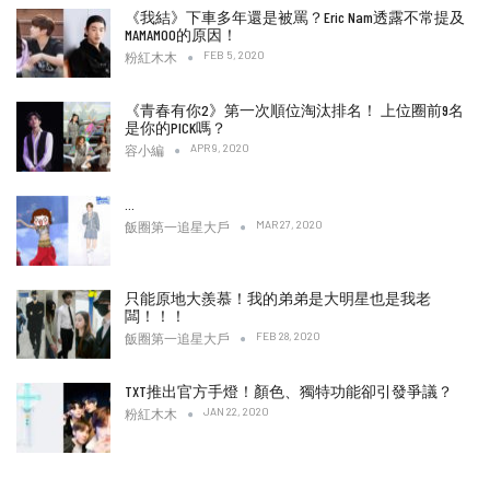
《我結》下車多年還是被罵？Eric Nam透露不常提及
MAMAMOO的原因！
FEB 5, 2020
粉紅木木
《青春有你2》第一次順位淘汰排名！ 上位圈前9名
是你的PICK嗎？
APR 9, 2020
容小編
…
MAR 27, 2020
飯圈第一追星大戶
只能原地大羨慕！我的弟弟是大明星也是我老
闆！！！
FEB 28, 2020
飯圈第一追星大戶
TXT推出官方手燈！顏色、獨特功能卻引發爭議？
JAN 22, 2020
粉紅木木