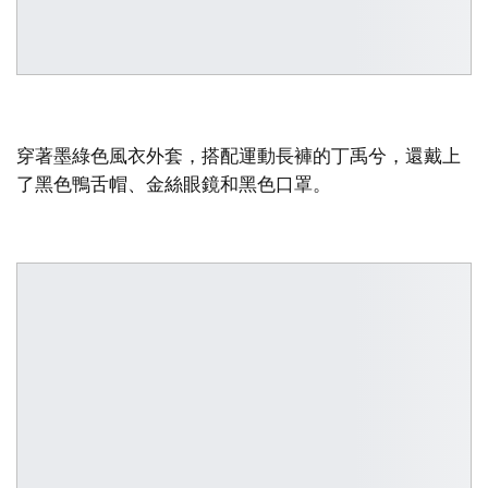
穿著墨綠色風衣外套，搭配運動長褲的丁禹兮，還戴上
了黑色鴨舌帽、金絲眼鏡和黑色口罩。