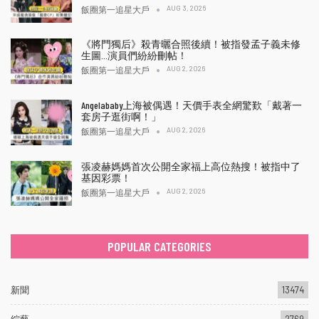
AUG 3, 2026
飯圈第一追星大戶
《將門獨后》殺青曬合照後續！被指發孟子義未修
生圖…演員們紛紛刪帖！
AUG 2, 2026
飯圈第一追星大戶
Angelababy上海被偶遇！天價手表全網驚歎「戴著一
套房子逛街啊！」
AUG 2, 2026
飯圈第一追星大戶
張凌赫媽媽首次公開全家福上高位熱搜！被指中了
基因彩票！
AUG 2, 2026
飯圈第一追星大戶
POPULAR CATEGORIES
新聞
13474
綜藝
2769