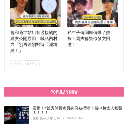
曾和過世站姐有過接觸的
私生子傳聞瘋傳爆了熱
網友公開原因！喊話西村
搜！周杰倫疑似發文回
力「別再差別對待亞洲粉
應！
絲！」
PREV
NEXT
POPULAR NOW
震驚！n號房付費會員身份被揭曉！當中包含人氣藝
人！！！
MAR 25, 2020
飯圈第一追星大戶