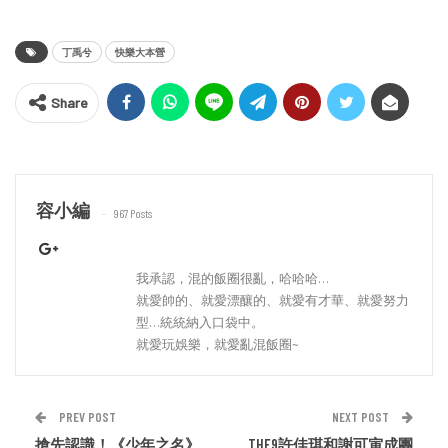
丁禹兮
快樂大本營
Share
容小編
967 Posts
我承認，混的飯圈很亂，哈哈哈…
就愛帥的、就愛漂釀的、就愛有才華、就愛努力
型…統統納入口袋中。
就愛玩娛樂，就愛亂混飯圈~
PREV POST
NEXT POST
搶先認識！《少年之名》
THE9許佳琪和謝可寅成團