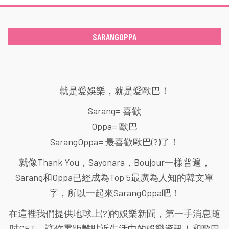
SARANGOPPA
就是愛娛樂，就是愛歐巴！
Sarang= 喜歡
Oppa= 歐巴
SarangOppa= 最喜歡歐巴(?)了！
就像Thank You，Sayonara，Boujour一樣普遍，
Sarang和Oppa已經成為Top 5最廣為人知的韓文單
字，所以一起來SarangOppa吧！
在這裡我們提供地球上(?)的娛樂新聞，第一手消息随
时GET，讓你零距離貼近生活中的娛樂資訊！和歐巴