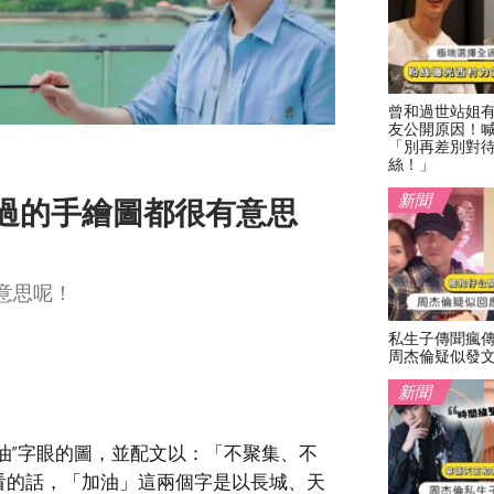
曾和過世站姐
友公開原因！
「別再差別對
絲！」
新聞
過的手繪圖都很有意思
意思呢！
私生子傳聞瘋
周杰倫疑似發
新聞
油”字眼的圖，並配文以：「不聚集、不
看的話，「加油」這兩個字是以長城、天