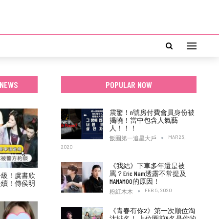
 NEWS
POPULAR NOW
震驚！n號房付費會員身份被
揭曉！當中包含人氣藝
人！！！
MAR 25,
飯圈第一追星大戶
2020
《我結》下車多年還是被
罵？Eric Nam透露不常提及
升級！虞書欣
MAMAMOO的原因！
後續！傳侯明
！
FEB 5, 2020
粉紅木木
《青春有你2》第一次順位淘
汰排名！ 上位圈前9名是你的