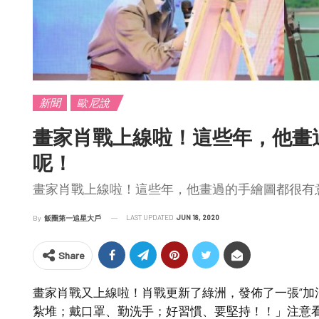
新聞
歐尼說
畫家肖戰上線啦！這些年，他畫
呢！
畫家肖戰上線啦！這些年，他畫過的手繪圖都很有
LAST UPDATED
JUN 18, 2020
By
飯圈第一追星大戶
Share
畫家肖戰又上線啦！肖戰更新了綠洲，發佈了一張“加
紮堆；戴口罩、勤洗手；好習慣、要堅持！！」注意