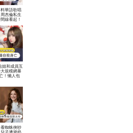
爆料華語歌唱
！周杰倫私生
時間線看起！
村力站姐和成員互
受大規模網暴
亡！懶人包
子看蜘蛛俠吵
二兒子遭潑奶