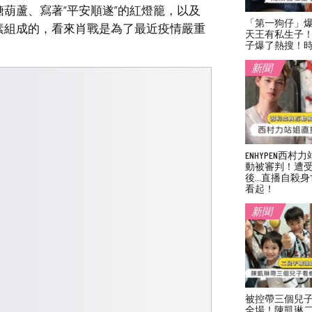
葫蘆、寫著“平安順遂”的紅燈籠，以及
「第一狗仔」
素組成的，看來肖戰是為了最近疫情嚴重
天王有私生子
子爆了熱搜！
新聞
ENHYPEN西
動被審判！遭
後…直播自殺身
看起！
新聞
被控帶三個兒
全場！陳凱琳