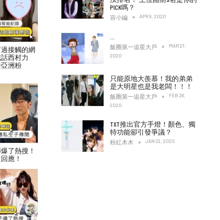
PICK嗎？
APR 9, 2020
容小編
…
MAR 27,
飯圈第一追星大戶
有過接觸的網
2020
喊話西村力
待亞洲粉
只能原地大羨慕！我的弟弟
是大明星也是我老闆！！！
FEB 28,
飯圈第一追星大戶
2020
TXT推出官方手燈！顏色、獨
特功能卻引發爭議？
JAN 22, 2020
粉紅木木
傳爆了熱搜！
文回應！