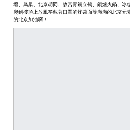
壇、鳥巢、北京胡同、故宮青銅立鶴、銅爐火鍋、冰糖
爬到樓頂上放風筝戴著口罩的炸醬面等滿滿的北京元
的北京加油啊！