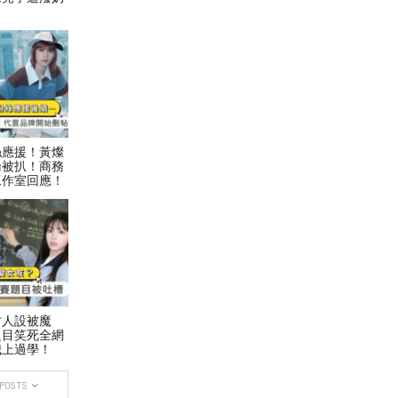
絲應援！黃燦
論被扒！商務
工作室回應！
才人設被魔
題目笑死全網
我上過學！
 POSTS