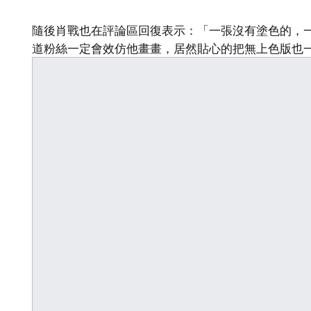
隨後肖戰也在評論區回復表示：「一張沒有塗色的，
道粉絲一定會效仿他畫畫，居然貼心的把無上色版也