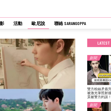
影
活動
歐尼說
聯絡 SARANGOPPA
LATEST
新聞
雙方粉絲矛盾
被激光筆照射
昊被警方約談
新聞