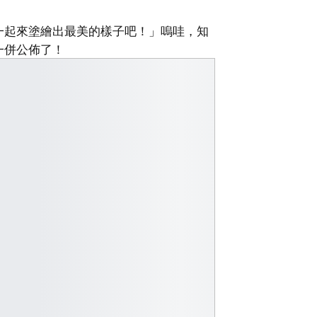
一起來塗繪出最美的樣子吧！」嗚哇，知
一併公佈了！