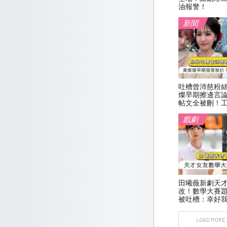
油報警！
新聞
吐槽曾沛慈粉
燦早期擦邊言
帖文全被刪！
戲劇
田曦薇新劇天
改！數學大賽
被吐槽：幸好
LOAD MORE