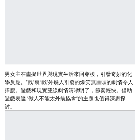
男女主在虛擬世界與現實生活來回穿梭，引發奇妙的化
學反應。“戲”裏“戲”外幾人引發的爆笑無厘頭的劇情令人
捧腹。遊戲和現實雙線劇情清晰明了，節奏輕快。借助
遊戲表達 “做人不能太外貌協會”的主題也值得深思探
討。