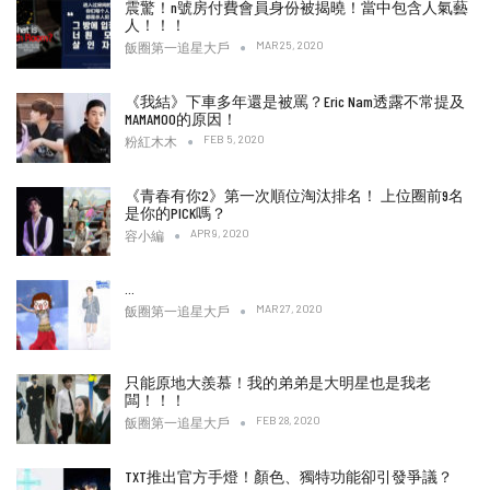
震驚！n號房付費會員身份被揭曉！當中包含人氣藝
人！！！
MAR 25, 2020
飯圈第一追星大戶
《我結》下車多年還是被罵？Eric Nam透露不常提及
MAMAMOO的原因！
FEB 5, 2020
粉紅木木
《青春有你2》第一次順位淘汰排名！ 上位圈前9名
是你的PICK嗎？
APR 9, 2020
容小編
…
MAR 27, 2020
飯圈第一追星大戶
只能原地大羨慕！我的弟弟是大明星也是我老
闆！！！
FEB 28, 2020
飯圈第一追星大戶
TXT推出官方手燈！顏色、獨特功能卻引發爭議？