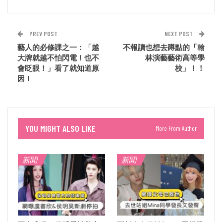
PREV POST
NEXT POST
藝人的必修課之一：「越
不報讀也想去蹲點的「翰
大牌就越不怕閃電！也不
林演藝藝術高等學
會眨眼！」看了就知道原
校」！！
因！
YOU MIGHT ALSO LIKE
More From Author
新聞
新聞