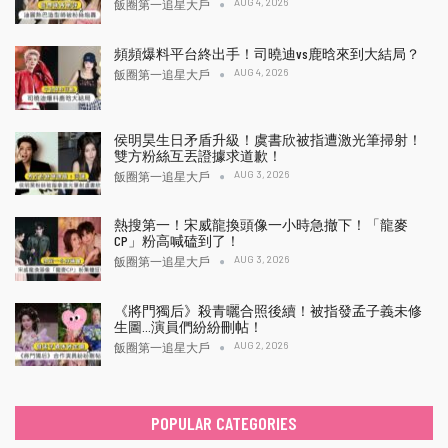
AUG 4, 2026
飯圈第一追星大戶
頻頻爆料平台終出手！司曉迪vs鹿晗來到大結局？
AUG 4, 2026
飯圈第一追星大戶
侯明昊生日矛盾升級！虞書欣被指遭激光筆掃射！
雙方粉絲互丟證據求道歉！
AUG 3, 2026
飯圈第一追星大戶
熱搜第一！宋威龍換頭像一小時急撤下！「龍麥
CP」粉高喊磕到了！
AUG 3, 2026
飯圈第一追星大戶
《將門獨后》殺青曬合照後續！被指發孟子義未修
生圖…演員們紛紛刪帖！
AUG 2, 2026
飯圈第一追星大戶
POPULAR CATEGORIES