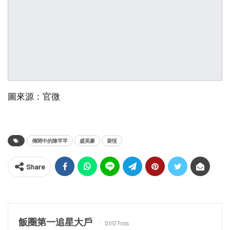
圖來源：官微
傳聞中的陳芊芊
盛英豪
裴恆
Share
飯圈第一追星大戶
12057 Posts