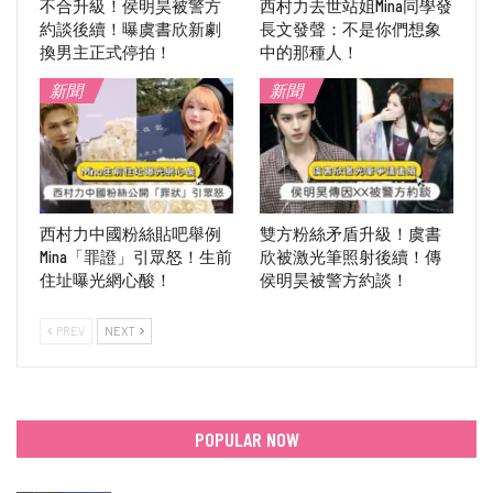
不合升級！侯明昊被警方
西村力去世站姐Mina同學發
約談後續！曝虞書欣新劇
長文發聲：不是你們想象
換男主正式停拍！
中的那種人！
新聞
新聞
西村力中國粉絲貼吧舉例
雙方粉絲矛盾升級！虞書
Mina「罪證」引眾怒！生前
欣被激光筆照射後續！傳
住址曝光網心酸！
侯明昊被警方約談！
PREV
NEXT
POPULAR NOW