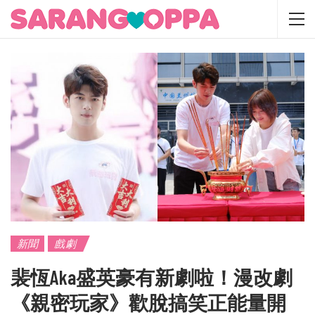
新聞
戲劇
裴恆aka盛英豪有新劇啦！漫改劇
《親密玩家》歡脫搞笑正能量開