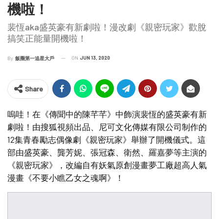
機啦！
裴恆aka盛英豪有新劇啦！漫改劇《親密玩家》歡脫
搞笑正能量開機啦！
ON
JUN 13, 2020
By
飯圈第一追星大戶
Share
嗚哇！在《傳聞中的陳芊芊》中飾演裴恆的盛英豪有新
劇啦！由搜狐視頻出品、尼可文化傳媒有限公司制作的
12集青春勵志偶像劇《親密玩家》舉辦了開機儀式。這
部由盛英豪、龔芳妮、張冠森、衛然、羅嘉夢等主演的
《親密玩家》，改編自有妖氣原創漫畫夢工廠超高人氣
漫畫《不要小瞧乙女之魂啊》！