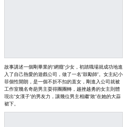
故事講述一個剛畢業的“網癮”少女，初踏職場就成功地進
入了自己熱愛的遊戲公司，做了一名“鼓勵師”。女主紀小
菲個性開朗，是一個不折不扣的直女，剛進入公司就被
工作室幾名奇葩男主耍得團團轉，越挫越勇的女主則體
現出“女漢子”的男友力，讓幾位男主相繼“敗”在她的大蒜
裙下。