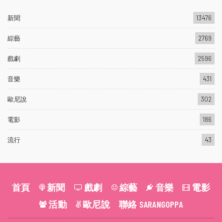
新聞
13476
綜藝
2769
戲劇
2596
音樂
431
歐尼說
302
電影
186
流行
43
首頁
新聞
戲劇
綜藝
音樂
電影
活動
歐尼說
聯絡 SARANGOPPA