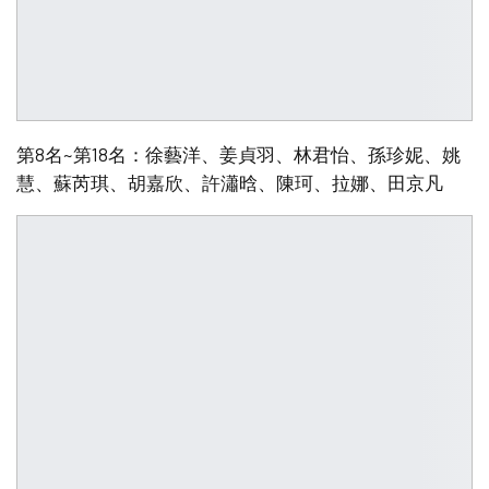
第8名~第18名：徐藝洋、姜貞羽、林君怡、孫珍妮、姚
慧、蘇芮琪、胡嘉欣、許瀟晗、陳珂、拉娜、田京凡