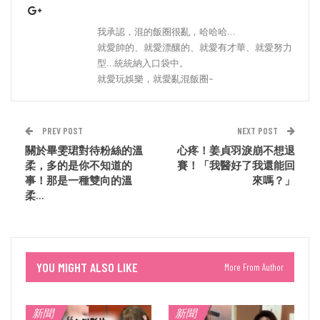
我承認，混的飯圈很亂，哈哈哈…
就愛帥的、就愛漂釀的、就愛有才華、就愛努力
型…統統納入口袋中。
就愛玩娛樂，就愛亂混飯圈~
PREV POST
NEXT POST
關於畢雯珺對待粉絲的溫
心疼！姜貞羽淚崩不想退
柔，多的是你不知道的
賽！「我醫好了我還能回
事！那是一種雙向的溫
來嗎？」
柔…
YOU MIGHT ALSO LIKE
More From Author
新聞
新聞