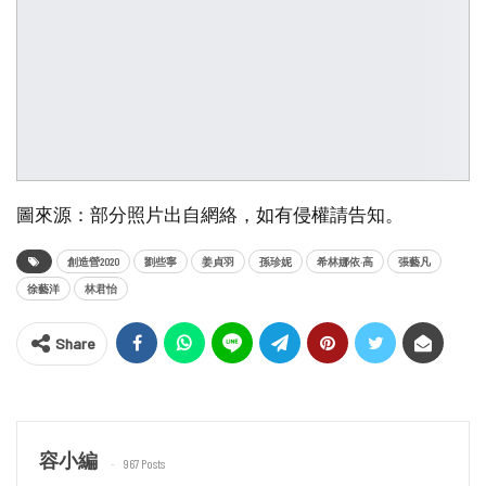
圖來源：部分照片出自網絡，如有侵權請告知。
創造營2020
劉些寧
姜貞羽
孫珍妮
希林娜依·高
張藝凡
徐藝洋
林君怡
Share
容小編
967 Posts