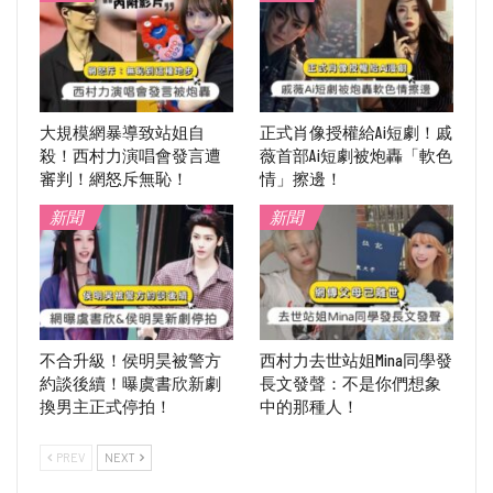
大規模網暴導致站姐自
正式肖像授權給Ai短劇！戚
殺！西村力演唱會發言遭
薇首部Ai短劇被炮轟「軟色
審判！網怒斥無恥！
情」擦邊！
新聞
新聞
不合升級！侯明昊被警方
西村力去世站姐Mina同學發
約談後續！曝虞書欣新劇
長文發聲：不是你們想象
換男主正式停拍！
中的那種人！
PREV
NEXT