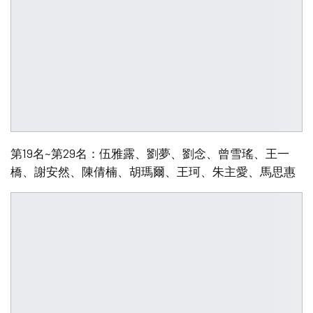
第19名~第29名：伍雅露、劉夢、劉念、曾雪瑤、王一
橋、謝安然、陳倩楠、胡瑪爾、王珂、朱主愛、馬思惠