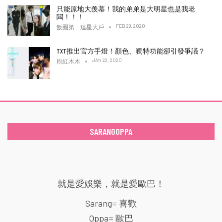
只能原地大羨慕！我的弟弟是大明星也是我老
闆！！！
FEB 28, 2020
飯圈第一追星大戶
TXT推出官方手燈！顏色、獨特功能卻引發爭議？
JAN 22, 2020
粉紅木木
SARANGOPPA
就是愛娛樂，就是愛歐巴！
Sarang= 喜歡
Oppa= 歐巴