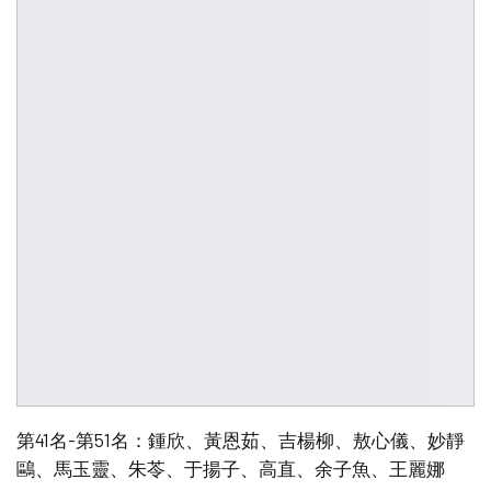
第41名-第51名：鍾欣、黃恩茹、吉楊柳、敖心儀、妙靜
鷗、馬玉靈、朱苓、于揚子、高直、余子魚、王麗娜