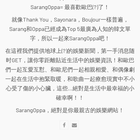
SarangOppa= 最喜歡歐巴(?)了！
就像Thank You，Sayonara，Boujour一樣普遍，
Sarang和Oppa已經成為Top 5最廣為人知的韓文單
字，所以一起來SarangOppa吧！
在這裡我們提供地球上(?)的娛樂新聞，第一手消息随
时GET，讓你零距離貼近生活中的娛樂資訊！和歐巴
們一起互愛互懟、和歐尼們一起相親相愛、和偶像劇
一起在生活中抱緊取暖，和歌曲一起療愈現實中不小
心受了傷的小心臟，這些...絕對是生活中最幸福的小
確幸啊！！
SarangOppa，絕對是你最親古的娛樂網站！