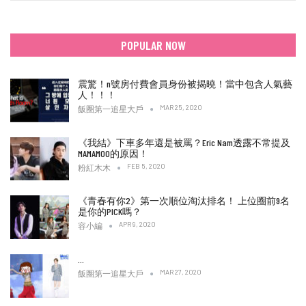
POPULAR NOW
震驚！n號房付費會員身份被揭曉！當中包含人氣藝
人！！！
MAR 25, 2020
飯圈第一追星大戶
《我結》下車多年還是被罵？Eric Nam透露不常提及
MAMAMOO的原因！
FEB 5, 2020
粉紅木木
《青春有你2》第一次順位淘汰排名！ 上位圈前9名
是你的PICK嗎？
APR 9, 2020
容小編
…
MAR 27, 2020
飯圈第一追星大戶