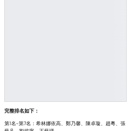
完整排名如下：
第1名~第7名：希林娜依高、鄭乃馨、陳卓璇、趙粵、張
藝凡、劉些寧、王藝瑾