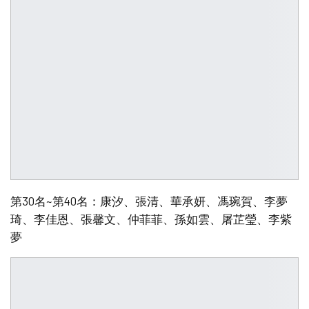
第30名~第40名：康汐、張清、華承妍、馮琬賀、李夢
琦、李佳恩、張馨文、仲菲菲、孫如雲、屠芷瑩、李紫
夢