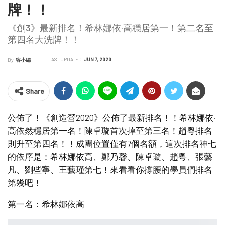
牌！！
《創3》最新排名！希林娜依·高穩居第一！第二名至
第四名大洗牌！！
LAST UPDATED
JUN 7, 2020
By
容小編
Share
公佈了！《創造營2020》公佈了最新排名！！希林娜依·
高依然穩居第一名！陳卓璇首次掉至第三名！趙粵排名
則升至第四名！！成團位置僅有7個名額，這次排名神七
的依序是：希林娜依高、鄭乃馨、陳卓璇、趙粵、張藝
凡、劉些寧、王藝瑾第七！來看看你撐腰的學員們排名
第幾吧！
第一名：希林娜依高