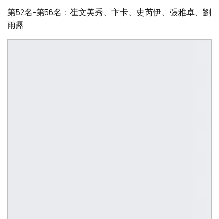
第52名-第56名：崔文美秀、卞卡、史芮伊、張雅卓、劉
雨露