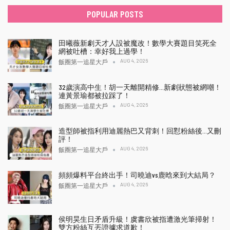
POPULAR POSTS
田曦薇新劇天才人設被魔改！數學大賽題目笑死全
網被吐槽：幸好我上過學！
AUG 4, 2026
飯圈第一追星大戶
32歲演高中生！胡一天離開精修…新劇狀態被網嘲！
連黃景瑜都被拉踩了！
AUG 4, 2026
飯圈第一追星大戶
造型師被指利用迪麗熱巴又背刺！回懟粉絲後…又刪
評！
AUG 4, 2026
飯圈第一追星大戶
頻頻爆料平台終出手！司曉迪vs鹿晗來到大結局？
AUG 4, 2026
飯圈第一追星大戶
侯明昊生日矛盾升級！虞書欣被指遭激光筆掃射！
雙方粉絲互丟證據求道歉！