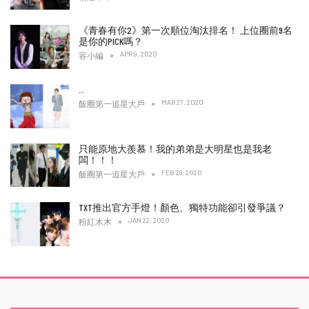
《青春有你2》第一次順位淘汰排名！ 上位圈前9名
是你的PICK嗎？
APR 9, 2020
容小編
…
MAR 27, 2020
飯圈第一追星大戶
只能原地大羨慕！我的弟弟是大明星也是我老
闆！！！
FEB 28, 2020
飯圈第一追星大戶
TXT推出官方手燈！顏色、獨特功能卻引發爭議？
JAN 22, 2020
粉紅木木