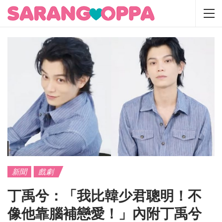
新聞
戲劇
丁禹兮：「我比韓少君聰明！不
像他靠腦補戀愛！」內附丁禹兮