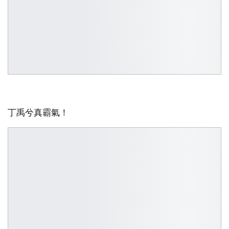
丁禹兮真霸氣！