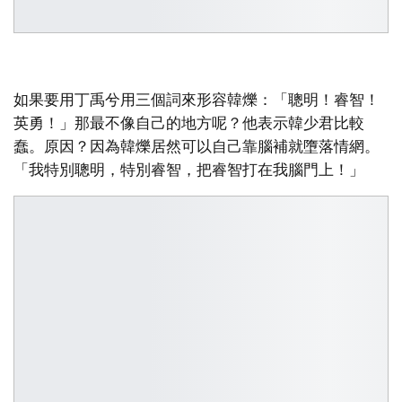
如果要用丁禹兮用三個詞來形容韓爍：「聰明！睿智！
英勇！」那最不像自己的地方呢？他表示韓少君比較
蠢。原因？因為韓爍居然可以自己靠腦補就墮落情網。
「我特別聰明，特別睿智，把睿智打在我腦門上！」