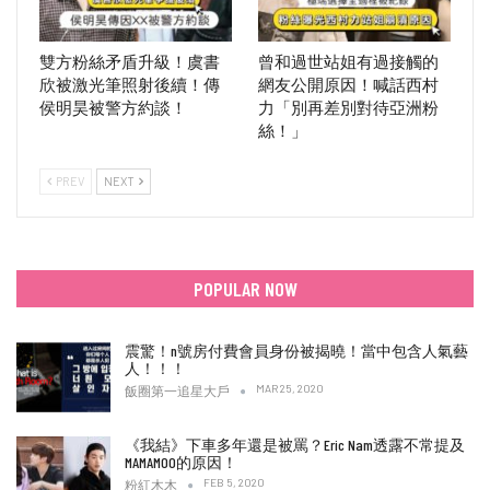
雙方粉絲矛盾升級！虞書
曾和過世站姐有過接觸的
欣被激光筆照射後續！傳
網友公開原因！喊話西村
侯明昊被警方約談！
力「別再差別對待亞洲粉
絲！」
PREV
NEXT
POPULAR NOW
震驚！n號房付費會員身份被揭曉！當中包含人氣藝
人！！！
MAR 25, 2020
飯圈第一追星大戶
《我結》下車多年還是被罵？Eric Nam透露不常提及
MAMAMOO的原因！
FEB 5, 2020
粉紅木木