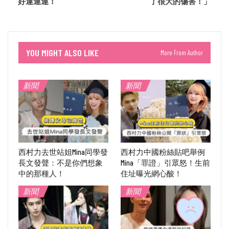
好運連連！
了很大的傷害！」
YOU MIGHT ALSO LIKE
More From Author
新聞
新聞
西村力去世站姐Mina同學發
西村力中國粉絲貼吧舉例
長文發聲：不是你們想象
Mina「罪證」引眾怒！生前
中的那種人！
住址曝光網心酸！
新聞
新聞