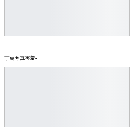
丁禹兮真害羞~