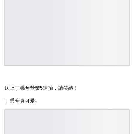
送上丁禹兮營業5連拍，請笑納！
丁禹兮真可愛~