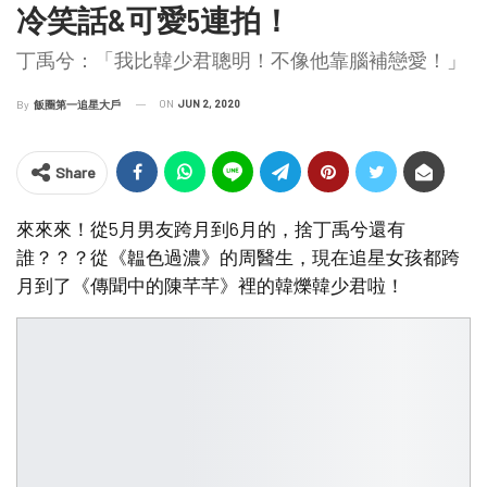
冷笑話&可愛5連拍！
丁禹兮：「我比韓少君聰明！不像他靠腦補戀愛！」
ON
JUN 2, 2020
By
飯圈第一追星大戶
Share
來來來！從5月男友跨月到6月的，捨丁禹兮還有
誰？？？從《韞色過濃》的周醫生，現在追星女孩都跨
月到了《傳聞中的陳芊芊》裡的韓爍韓少君啦！