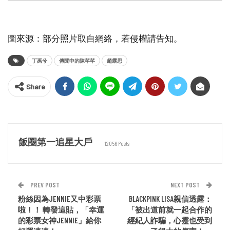
圖來源：部分照片取自網絡，若侵權請告知。
丁禹兮
傳聞中的陳芊芊
趙露思
Share
飯圈第一追星大戶
12056 Posts
PREV POST
NEXT POST
粉絲因為JENNIE又中彩票
BLACKPINK LISA親信透露：
啦！！ 轉發這貼，「幸運
「被出道前就一起合作的
的彩票女神JENNIE」給你
經紀人詐騙，心靈也受到