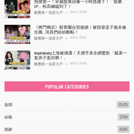
熱搜第一！宋威龍換頭像一小時急撤下！「龍麥
CP」粉高喊磕到了！
AUG 3, 2026
飯圈第一追星大戶
《將門獨后》殺青曬合照後續！被指發孟子義未修
生圖…演員們紛紛刪帖！
AUG 2, 2026
飯圈第一追星大戶
Angelababy上海被偶遇！天價手表全網驚歎「戴著一
套房子逛街啊！」
AUG 2, 2026
飯圈第一追星大戶
POPULAR CATEGORIES
新聞
13475
綜藝
2769
戲劇
2595