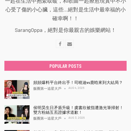
一起在生活中抱緊取暖，和歌曲一起療愈現實中不小
心受了傷的小心臟，這些...絕對是生活中最幸福的小
確幸啊！！
SarangOppa，絕對是你最親古的娛樂網站！
POPULAR POSTS
頻頻爆料平台終出手！司曉迪vs鹿晗來到大結局？
AUG 4, 2026
飯圈第一追星大戶
侯明昊生日矛盾升級！虞書欣被指遭激光筆掃射！
雙方粉絲互丟證據求道歉！
AUG 3, 2026
飯圈第一追星大戶