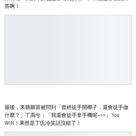
答啊！
最後，來聽聽當被問到「曾經徒手開椰子，還會徒手做
什麼？」丁禹兮：「我還會徒手拿手機呢~==」 You
WIN！果然是丁氏冷笑話沒錯了！