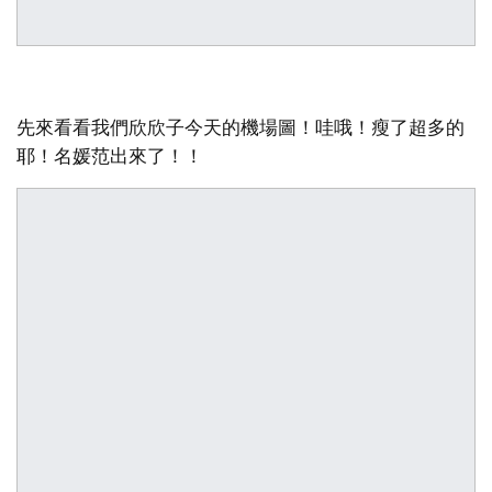
先來看看我們欣欣子今天的機場圖！哇哦！瘦了超多的
耶！名媛范出來了！！