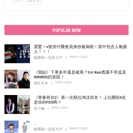
PREV
NEXT
POPULAR NOW
震驚！n號房付費會員身份被揭曉！當中包含人氣藝
人！！！
MAR 25, 2020
飯圈第一追星大戶
《我結》下車多年還是被罵？Eric Nam透露不常提及
MAMAMOO的原因！
FEB 5, 2020
粉紅木木
《青春有你2》第一次順位淘汰排名！ 上位圈前9名
是你的PICK嗎？
APR 9, 2020
容小編
…
MAR 27, 2020
飯圈第一追星大戶