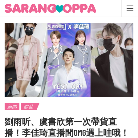
新聞
綜藝
劉雨昕、虞書欣第一次帶貨直
播！李佳琦直播間OMG遇上哇哦！