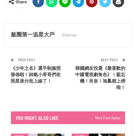
Share
飯圈第一追星大戶
12055 Posts
PREV POST
NEXT POST
《少年之名》選手制服照
韓國網友投選《最喜歡的
發佈啦！帥氣小哥哥們依
中國電視劇角色》！藍忘
照星座分批上線了！
機！肖奈！旭鳳都上榜
啦！
YOU MIGHT ALSO LIKE
More From Author