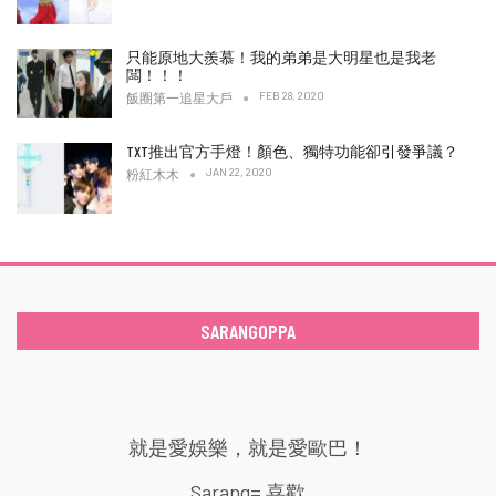
只能原地大羨慕！我的弟弟是大明星也是我老
闆！！！
FEB 28, 2020
飯圈第一追星大戶
TXT推出官方手燈！顏色、獨特功能卻引發爭議？
JAN 22, 2020
粉紅木木
SARANGOPPA
就是愛娛樂，就是愛歐巴！
Sarang= 喜歡