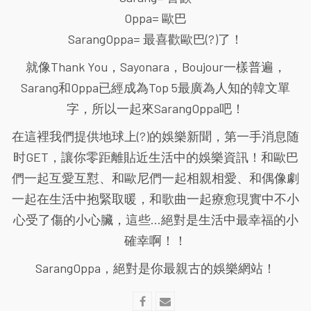
Oppa= 歐巴
SarangOppa= 最喜歡歐巴(?)了！
就像Thank You，Sayonara，Boujour一樣普遍，
Sarang和Oppa已經成為Top 5最廣為人知的韓文單
字，所以一起來SarangOppa吧！
在這裡我們提供地球上(?)的娛樂新聞，第一手消息随
时GET，讓你零距離貼近生活中的娛樂資訊！和歐巴
們一起互愛互懟、和歐尼們一起相親相愛、和偶像劇
一起在生活中抱緊取暖，和歌曲一起療愈現實中不小
心受了傷的小心臟，這些...絕對是生活中最幸福的小
確幸啊！！
SarangOppa，絕對是你最親古的娛樂網站！