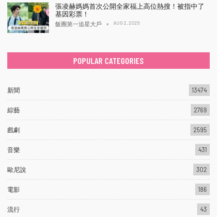
張凌赫媽媽首次公開全家福上高位熱搜！被指中了
基因彩票！
AUG 2, 2026
飯圈第一追星大戶
POPULAR CATEGORIES
新聞
13474
綜藝
2769
戲劇
2595
音樂
431
歐尼說
302
電影
186
流行
43