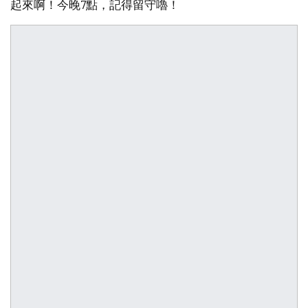
起來啊！今晚7點，記得留守嚕！