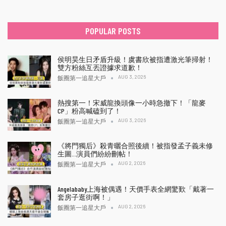
POPULAR POSTS
侯明昊生日矛盾升級！虞書欣被指遭激光筆掃射！
雙方粉絲互丟證據求道歉！
AUG 3, 2026
飯圈第一追星大戶
熱搜第一！宋威龍換頭像一小時急撤下！「龍麥
CP」粉高喊磕到了！
AUG 3, 2026
飯圈第一追星大戶
《將門獨后》殺青曬合照後續！被指發孟子義未修
生圖…演員們紛紛刪帖！
AUG 2, 2026
飯圈第一追星大戶
Angelababy上海被偶遇！天價手表全網驚歎「戴著一
套房子逛街啊！」
AUG 2, 2026
飯圈第一追星大戶