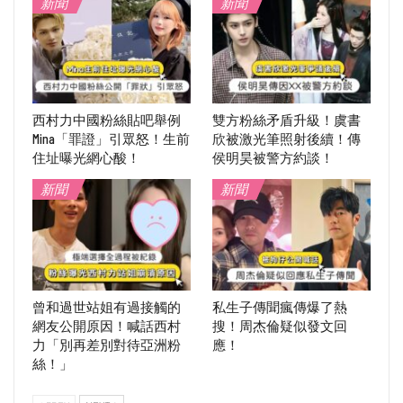
新聞
新聞
西村力中國粉絲貼吧舉例
雙方粉絲矛盾升級！虞書
Mina「罪證」引眾怒！生前
欣被激光筆照射後續！傳
住址曝光網心酸！
侯明昊被警方約談！
新聞
新聞
曾和過世站姐有過接觸的
私生子傳聞瘋傳爆了熱
網友公開原因！喊話西村
搜！周杰倫疑似發文回
力「別再差別對待亞洲粉
應！
絲！」