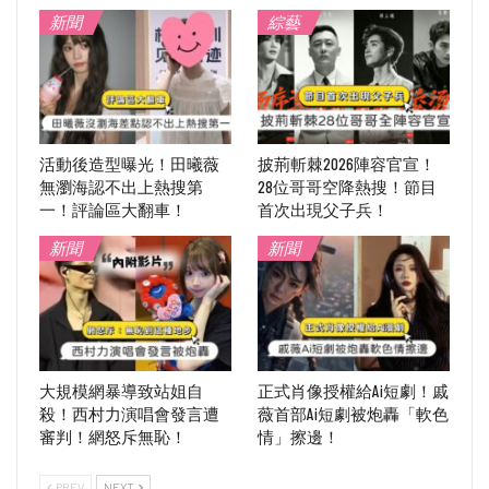
新聞
綜藝
活動後造型曝光！田曦薇
披荊斬棘2026陣容官宣！
無瀏海認不出上熱搜第
28位哥哥空降熱搜！節目
一！評論區大翻車！
首次出現父子兵！
新聞
新聞
大規模網暴導致站姐自
正式肖像授權給Ai短劇！戚
殺！西村力演唱會發言遭
薇首部Ai短劇被炮轟「軟色
審判！網怒斥無恥！
情」擦邊！
PREV
NEXT