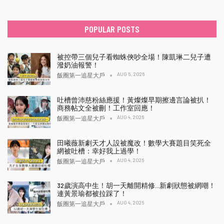
POPULAR POSTS
被控帶三個兒子看蜘蛛俠吵全場！陳凱琳二兒子遭
潑奶油報警！
AUG 5, 2026
飯圈第一追星大戶
吐槽曾沛慈粉絲應援！黃燦燦早期擦邊言論被扒！
商務帖文全被刪！工作室回應！
AUG 4, 2026
飯圈第一追星大戶
田曦薇新劇天才人設被魔改！數學大賽題目笑死全
網被吐槽：幸好我上過學！
AUG 4, 2026
飯圈第一追星大戶
32歲演高中生！胡一天離開精修…新劇狀態被網嘲！
連黃景瑜都被拉踩了！
AUG 4, 2026
飯圈第一追星大戶