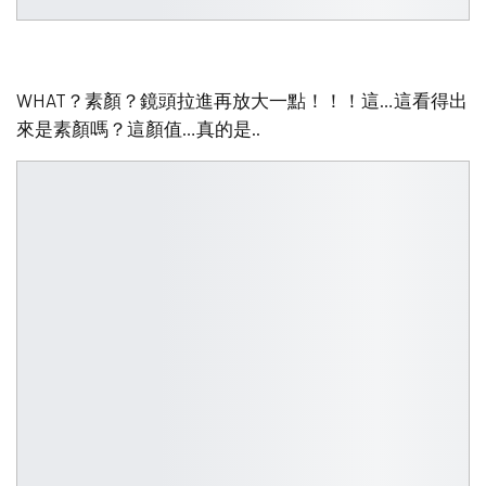
WHAT？素顏？鏡頭拉進再放大一點！！！這…這看得出
來是素顏嗎？這顏值…真的是..