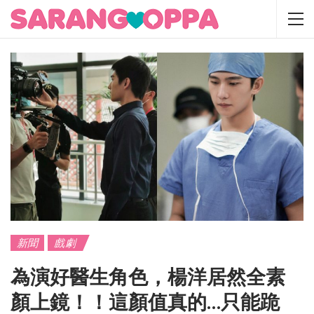
新聞
戲劇
為演好醫生角色，楊洋居然全素
顏上鏡！！這顏值真的…只能跪