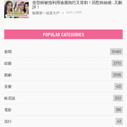
造型師被指利用迪麗熱巴又背刺！回懟粉絲後…又刪
評！
AUG 4, 2026
飯圈第一追星大戶
POPULAR CATEGORIES
新聞
13480
綜藝
2770
戲劇
2596
音樂
431
歐尼說
302
電影
186
流行
43