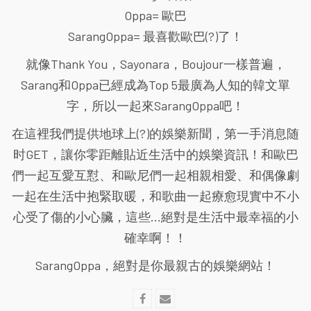
Oppa= 歐巴
SarangOppa= 最喜歡歐巴(?)了！
就像Thank You，Sayonara，Boujour一樣普遍，
Sarang和Oppa已經成為Top 5最廣為人知的韓文單
字，所以一起來SarangOppa吧！
在這裡我們提供地球上(?)的娛樂新聞，第一手消息随
时GET，讓你零距離貼近生活中的娛樂資訊！和歐巴
們一起互愛互懟、和歐尼們一起相親相愛、和偶像劇
一起在生活中抱緊取暖，和歌曲一起療愈現實中不小
心受了傷的小心臟，這些...絕對是生活中最幸福的小
確幸啊！！
SarangOppa，絕對是你最親古的娛樂網站！