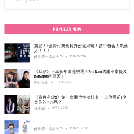
POPULAR NOW
震驚！n號房付費會員身份被揭曉！當中包含人氣藝
人！！！
MAR 25, 2020
飯圈第一追星大戶
《我結》下車多年還是被罵？Eric Nam透露不常提及
MAMAMOO的原因！
FEB 5, 2020
粉紅木木
《青春有你2》第一次順位淘汰排名！ 上位圈前9名
是你的PICK嗎？
APR 9, 2020
容小編
…
MAR 27, 2020
飯圈第一追星大戶