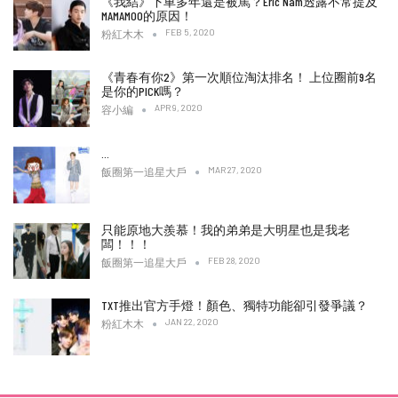
《我結》下車多年還是被罵？Eric Nam透露不常提及
MAMAMOO的原因！
FEB 5, 2020
粉紅木木
《青春有你2》第一次順位淘汰排名！ 上位圈前9名
是你的PICK嗎？
APR 9, 2020
容小編
…
MAR 27, 2020
飯圈第一追星大戶
只能原地大羨慕！我的弟弟是大明星也是我老
闆！！！
FEB 28, 2020
飯圈第一追星大戶
TXT推出官方手燈！顏色、獨特功能卻引發爭議？
JAN 22, 2020
粉紅木木