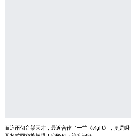
而這兩個音樂天才，最近合作了一首《eight》，更是瞬
間將韓國樂壇燃爆！空降創下許多記錄~