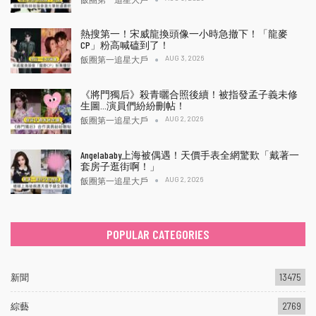
熱搜第一！宋威龍換頭像一小時急撤下！「龍麥
CP」粉高喊磕到了！
AUG 3, 2026
飯圈第一追星大戶
《將門獨后》殺青曬合照後續！被指發孟子義未修
生圖…演員們紛紛刪帖！
AUG 2, 2026
飯圈第一追星大戶
Angelababy上海被偶遇！天價手表全網驚歎「戴著一
套房子逛街啊！」
AUG 2, 2026
飯圈第一追星大戶
POPULAR CATEGORIES
新聞
13475
綜藝
2769