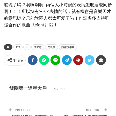
發現了嗎？啊啊啊啊~兩個人小時候的表情怎麼這麼同步
啊！！！所以擁有“-ㅅ-”表情的話，就有機會是音樂天才
的意思嗎？只能說兩人都太可愛了啦！也請多多支持強
強合作的歌曲《eight》哦！
BTS
IU
李知恩
閔玧其
防彈少年團
Share
飯圈第一追星大戶
12056 Posts
PREV POST
NEXT POST