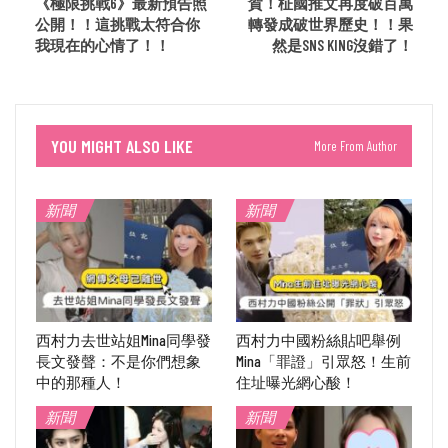
《極限挑戰6》最新預告照
賀！柾國推文再度破百萬
公開！！這挑戰太符合你
轉發成破世界歷史！！果
我現在的心情了！！
然是SNS KING沒錯了！
YOU MIGHT ALSO LIKE
More From Author
新聞
新聞
西村力去世站姐Mina同學發
西村力中國粉絲貼吧舉例
長文發聲：不是你們想象
Mina「罪證」引眾怒！生前
中的那種人！
住址曝光網心酸！
新聞
新聞