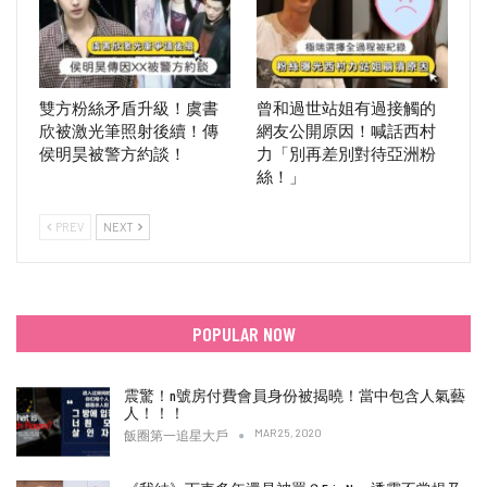
雙方粉絲矛盾升級！虞書
曾和過世站姐有過接觸的
欣被激光筆照射後續！傳
網友公開原因！喊話西村
侯明昊被警方約談！
力「別再差別對待亞洲粉
絲！」
PREV
NEXT
POPULAR NOW
震驚！n號房付費會員身份被揭曉！當中包含人氣藝
人！！！
MAR 25, 2020
飯圈第一追星大戶