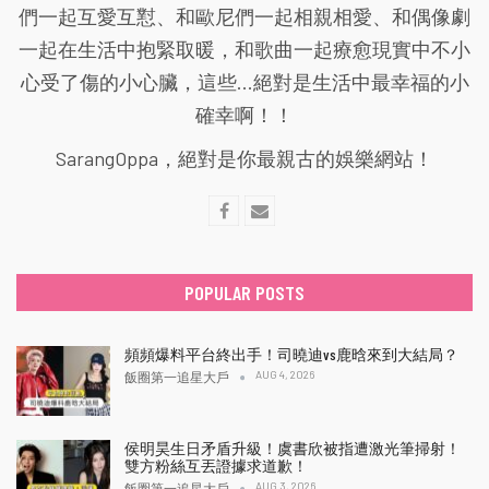
們一起互愛互懟、和歐尼們一起相親相愛、和偶像劇
一起在生活中抱緊取暖，和歌曲一起療愈現實中不小
心受了傷的小心臟，這些...絕對是生活中最幸福的小
確幸啊！！
SarangOppa，絕對是你最親古的娛樂網站！
POPULAR POSTS
頻頻爆料平台終出手！司曉迪vs鹿晗來到大結局？
AUG 4, 2026
飯圈第一追星大戶
侯明昊生日矛盾升級！虞書欣被指遭激光筆掃射！
雙方粉絲互丟證據求道歉！
AUG 3, 2026
飯圈第一追星大戶