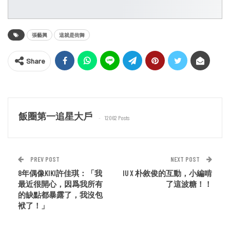
張藝興
這就是街舞
Share
飯圈第一追星大戶
12062 Posts
PREV POST
NEXT POST
8年偶像KIKI許佳琪：「我
IU X 朴敘俊的互動，小編啃
最近很開心，因爲我所有
了這波糖！！
的缺點都暴露了，我沒包
袱了！」