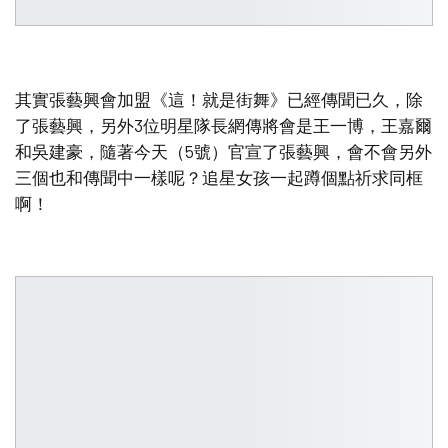
其實張藝興會加盟《這！就是街舞》已經傳聞已久，除
了張藝興，另外3位明星隊長網傳將會是王一博，王嘉爾
和吳建豪，隨著今天（5號）官宣了張藝興，會不會另外
三個也和傳聞中一樣呢？追星女孩一起蹲個點祈求同框
啊！