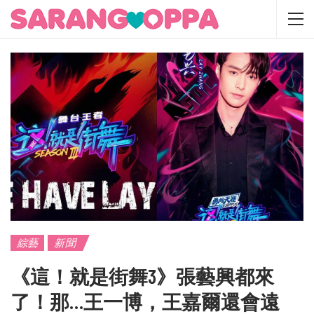
綜藝
新聞
《這！就是街舞3》張藝興都來
了！那…王一博，王嘉爾還會遠