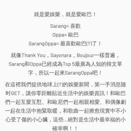
就是愛娛樂，就是愛歐巴！
Sarang= 喜歡
Oppa= 歐巴
SarangOppa= 最喜歡歐巴(?)了！
就像Thank You，Sayonara，Boujour一樣普遍，
Sarang和Oppa已經成為Top 5最廣為人知的韓文單
字，所以一起來SarangOppa吧！
在這裡我們提供地球上(?)的娛樂新聞，第一手消息随
时GET，讓你零距離貼近生活中的娛樂資訊！和歐巴
們一起互愛互懟、和歐尼們一起相親相愛、和偶像劇
一起在生活中抱緊取暖，和歌曲一起療愈現實中不小
心受了傷的小心臟，這些...絕對是生活中最幸福的小
確幸啊！！