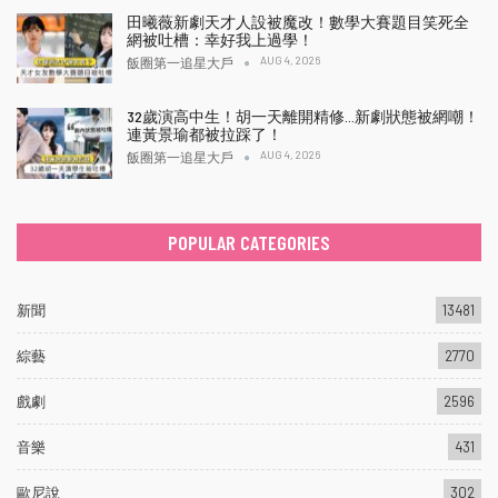
田曦薇新劇天才人設被魔改！數學大賽題目笑死全
網被吐槽：幸好我上過學！
AUG 4, 2026
飯圈第一追星大戶
32歲演高中生！胡一天離開精修…新劇狀態被網嘲！
連黃景瑜都被拉踩了！
AUG 4, 2026
飯圈第一追星大戶
POPULAR CATEGORIES
新聞
13481
綜藝
2770
戲劇
2596
音樂
431
歐尼說
302