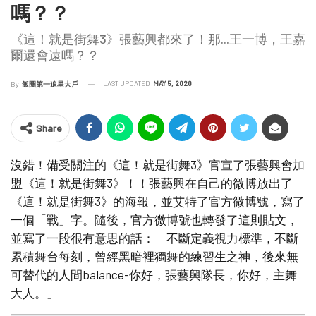
嗎？？
《這！就是街舞3》張藝興都來了！那...王一博，王嘉
爾還會遠嗎？？
LAST UPDATED
MAY 5, 2020
By
飯圈第一追星大戶
Share
沒錯！備受關注的《這！就是街舞3》官宣了張藝興會加
盟《這！就是街舞3》！！張藝興在自己的微博放出了
《這！就是街舞3》的海報，並艾特了官方微博號，寫了
一個「戰」字。隨後，官方微博號也轉發了這則貼文，
並寫了一段很有意思的話：「不斷定義視力標準，不斷
累積舞台每刻，曾經黑暗裡獨舞的練習生之神，後來無
可替代的人間balance-你好，張藝興隊長，你好，主舞
大人。」