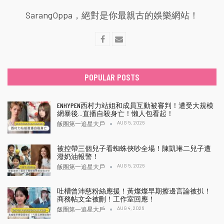
SarangOppa，絕對是你最親古的娛樂網站！
POPULAR POSTS
ENHYPEN西村力站姐和成員互動被審判！遭受大規模
網暴後…直播自殺身亡！懶人包看起！
AUG 5, 2026
飯圈第一追星大戶
被控帶三個兒子看蜘蛛俠吵全場！陳凱琳二兒子遭
潑奶油報警！
AUG 5, 2026
飯圈第一追星大戶
吐槽曾沛慈粉絲應援！黃燦燦早期擦邊言論被扒！
商務帖文全被刪！工作室回應！
AUG 4, 2026
飯圈第一追星大戶