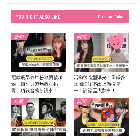
YOU MIGHT ALSO LIKE
More From Author
新聞
新聞
配戴網暴去世粉絲同款項
活動後造型曝光！田曦薇
鍊！西村力遭炮轟在挑
無瀏海認不出上熱搜第
釁：項鍊含義超諷刺！
一！評論區大翻車！
綜藝
新聞