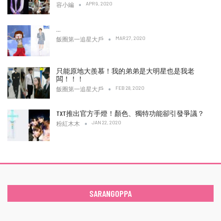
APR 9, 2020
容小編
…
MAR 27, 2020
飯圈第一追星大戶
只能原地大羨慕！我的弟弟是大明星也是我老
闆！！！
FEB 28, 2020
飯圈第一追星大戶
TXT推出官方手燈！顏色、獨特功能卻引發爭議？
JAN 22, 2020
粉紅木木
SARANGOPPA