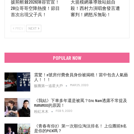
披荊斬棘2026陣容官宣！
大規模網暴導致站姐自
28位哥哥空降熱搜！節目
殺！西村力演唱會發言遭
首次出現父子兵！
審判！網怒斥無恥！
PREV
NEXT
POPULAR NOW
震驚！n號房付費會員身份被揭曉！當中包含人氣藝
人！！！
MAR 25, 2020
飯圈第一追星大戶
《我結》下車多年還是被罵？Eric Nam透露不常提及
MAMAMOO的原因！
FEB 5, 2020
粉紅木木
《青春有你2》第一次順位淘汰排名！ 上位圈前9名
是你的PICK嗎？