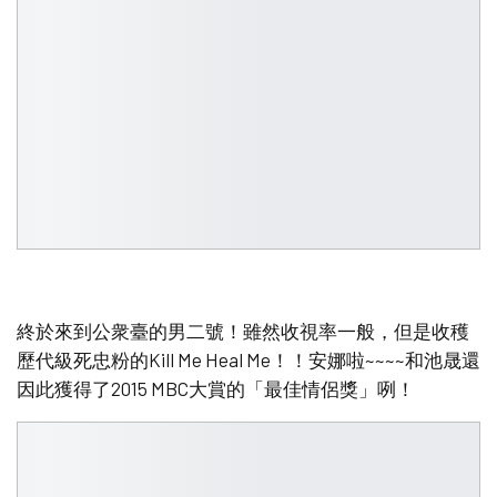
終於來到公衆臺的男二號！雖然收視率一般，但是收穫
歷代級死忠粉的Kill Me Heal Me！！安娜啦~~~~和池晟還
因此獲得了2015 MBC大賞的「最佳情侶獎」咧！