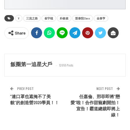
V
三流之路
崔宇植
朴敘俊
梨泰院Class
金泰亨
Share
飯圈第一追星大戶
12055 Posts
PREV POST
NEXT POST
“連口罩也遮掩不了美
任嘉倫、邢菲即將”戀
貌“的創造營2020學員！！
愛“啦！合作甜寵劇開拍！
宣告！霸道總裁即將上
線！