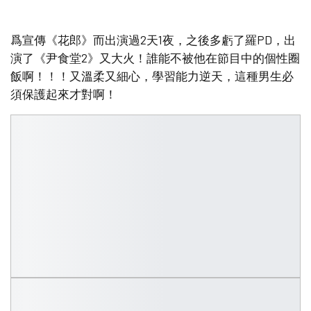
爲宣傳《花郎》而出演過2天1夜，之後多虧了羅PD，出
演了《尹食堂2》又大火！誰能不被他在節目中的個性圈
飯啊！！！又溫柔又細心，學習能力逆天，這種男生必
須保護起來才對啊！