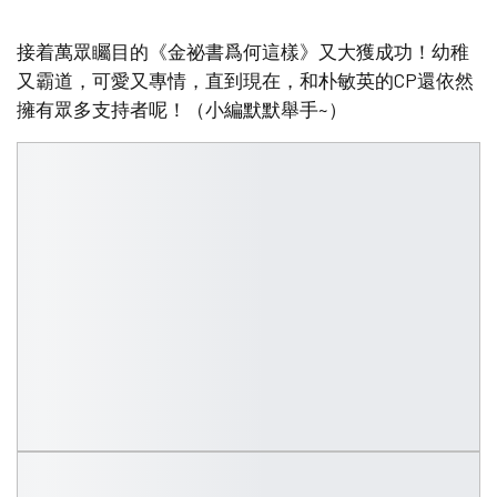
接着萬眾矚目的《金祕書爲何這樣》又大獲成功！幼稚
又霸道，可愛又專情，直到現在，和朴敏英的CP還依然
擁有眾多支持者呢！（小編默默舉手~）