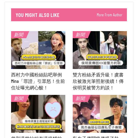
YOU MIGHT ALSO LIKE
More From Author
新聞
新聞
西村力中國粉絲貼吧舉例
雙方粉絲矛盾升級！虞書
Mina「罪證」引眾怒！生前
欣被激光筆照射後續！傳
住址曝光網心酸！
侯明昊被警方約談！
新聞
新聞