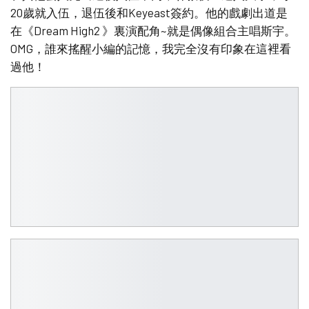
20歲就入伍，退伍後和Keyeast簽約。他的戲劇出道是
在《Dream High2 》裏演配角~就是偶像組合主唱斯宇。
OMG，誰來搖醒小編的記憶，我完全沒有印象在這裡看
過他！