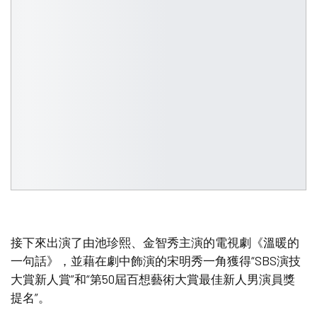
接下來出演了由池珍熙、金智秀主演的電視劇《溫暖的
一句話》，並藉在劇中飾演的宋明秀一角獲得“SBS演技
大賞新人賞”和“第50屆百想藝術大賞最佳新人男演員獎
提名”。