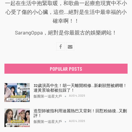
一起在生活中抱緊取暖，和歌曲一起療愈現實中不小
心受了傷的小心臟，這些...絕對是生活中最幸福的小
確幸啊！！
SarangOppa，絕對是你最親古的娛樂網站！
POPULAR POSTS
32歲演高中生！胡一天離開精修…新劇狀態被網嘲！
連黃景瑜都被拉踩了！
AUG 4, 2026
飯圈第一追星大戶
造型師被指利用迪麗熱巴又背刺！回懟粉絲後…又刪
評！
AUG 4, 2026
飯圈第一追星大戶