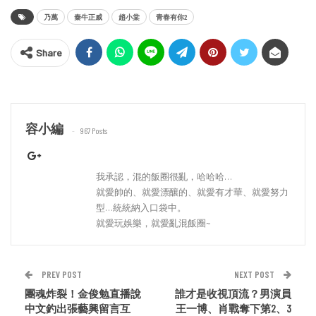
乃萬
秦牛正威
趙小棠
青春有你2
Share
容小編
967 Posts
我承認，混的飯圈很亂，哈哈哈…
就愛帥的、就愛漂釀的、就愛有才華、就愛努力
型…統統納入口袋中。
就愛玩娛樂，就愛亂混飯圈~
PREV POST
NEXT POST
團魂炸裂！金俊勉直播說
誰才是收視頂流？男演員
中文釣出張藝興留言互
王一博、肖戰奪下第2、3