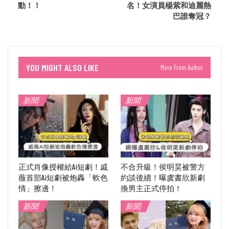
動！！
名！女演員楊紫和迪麗熱
巴誰奪冠？
YOU MIGHT ALSO LIKE
More From Author
新聞
新聞
正式肖像授權給Ai短劇！戚
不合升級！侯明昊被警方
薇首部Ai短劇被炮轟「軟色
約談後續！曝虞書欣新劇
情」擦邊！
換男主正式停拍！
新聞
新聞