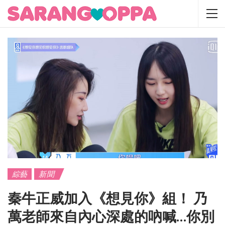
綜藝
新聞
秦牛正威加入《想見你》組！ 乃
萬老師來自內心深處的吶喊…你別