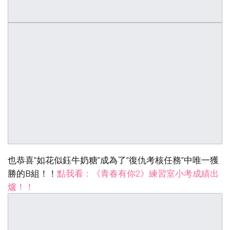
也恭喜“如花似鈺牛奶糖”成為了“復仇考核任務”中唯一獲
勝的B組！！
點我看：《青春有你2》練習室小考成績出
爐！！