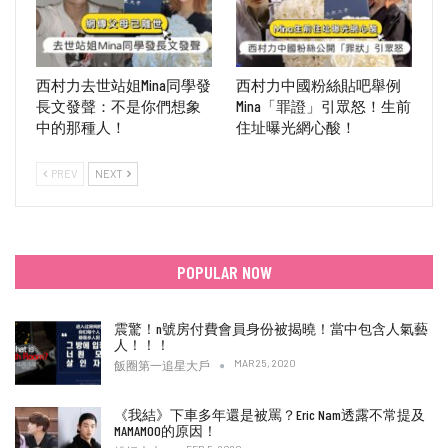
西村力去世站姐Mina同學發
西村力中國粉絲貼吧舉例
長文發聲：不是你們想象
Mina「罪證」引眾怒！生前
中的那種人！
住址曝光網心酸！
PREV
NEXT
POPULAR NOW
震驚！n號房付費會員身份被揭曉！當中包含人氣藝
人！！！
MAR 25, 2020
飯圈第一追星大戶
《我結》下車多年還是被罵？Eric Nam透露不常提及
MAMAMOO的原因！