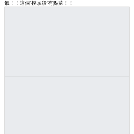
氣！！這個“摸頭殺”有點蘇！！