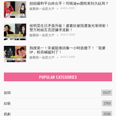
頻頻爆料平台終出手！司曉迪vs鹿晗來到大結局？
AUG 4, 2026
飯圈第一追星大戶
侯明昊生日矛盾升級！虞書欣被指遭激光筆掃射！
雙方粉絲互丟證據求道歉！
AUG 3, 2026
飯圈第一追星大戶
熱搜第一！宋威龍換頭像一小時急撤下！「龍麥
CP」粉高喊磕到了！
AUG 3, 2026
飯圈第一追星大戶
POPULAR CATEGORIES
新聞
13477
綜藝
2769
戲劇
2596