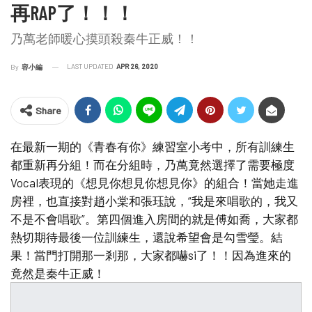
再RAP了！！！
乃萬老師暖心摸頭殺秦牛正威！！
LAST UPDATED
APR 26, 2020
By
容小編
Share
在最新一期的《青春有你》練習室小考中，所有訓練生
都重新再分組！而在分組時，乃萬竟然選擇了需要極度
Vocal表現的《想見你想見你想見你》的組合！當她走進
房裡，也直接對趙小棠和張珏說，“我是來唱歌的，我又
不是不會唱歌”。第四個進入房間的就是傅如喬，大家都
熱切期待最後一位訓練生，還說希望會是勾雪瑩。結
果！當門打開那一剎那，大家都嚇si了！！因為進來的
竟然是秦牛正威！