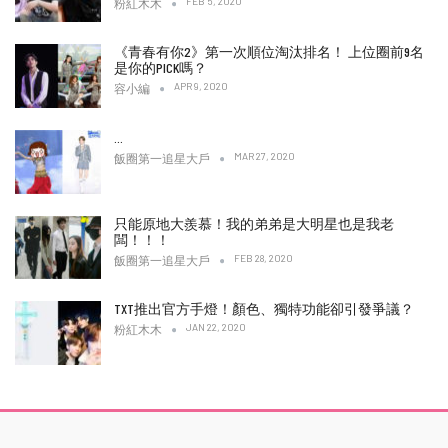
FEB 5, 2020
粉紅木木
《青春有你2》第一次順位淘汰排名！ 上位圈前9名
是你的PICK嗎？
APR 9, 2020
容小編
…
MAR 27, 2020
飯圈第一追星大戶
只能原地大羨慕！我的弟弟是大明星也是我老
闆！！！
FEB 28, 2020
飯圈第一追星大戶
TXT推出官方手燈！顏色、獨特功能卻引發爭議？
JAN 22, 2020
粉紅木木