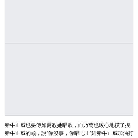
秦牛正威也要傅如喬教她唱歌，而乃萬也暖心地摸了摸
秦牛正威的頭，說“你沒事，你唱吧！”給秦牛正威加油打