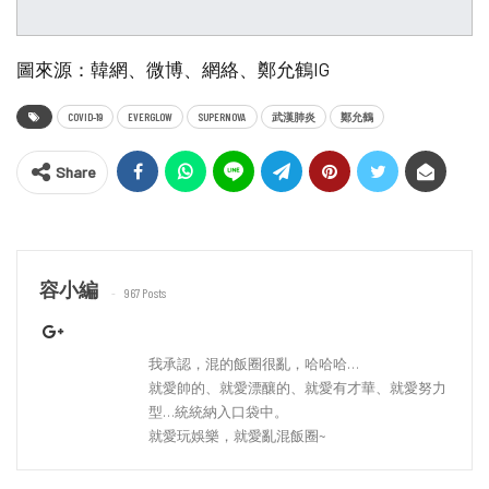
圖來源：韓網、微博、網絡、鄭允鶴IG
COVID-19
EVERGLOW
SUPERNOVA
武漢肺炎
鄭允鶴
Share
容小編
967 Posts
我承認，混的飯圈很亂，哈哈哈…
就愛帥的、就愛漂釀的、就愛有才華、就愛努力
型…統統納入口袋中。
就愛玩娛樂，就愛亂混飯圈~