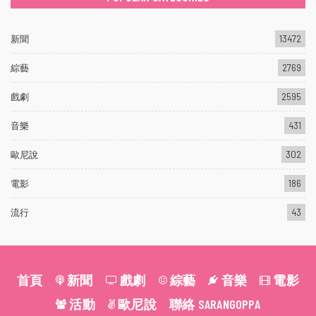
新聞
13472
綜藝
2769
戲劇
2595
音樂
431
歐尼說
302
電影
186
流行
43
首頁
新聞
戲劇
綜藝
音樂
電影
活動
歐尼說
聯絡 SARANGOPPA