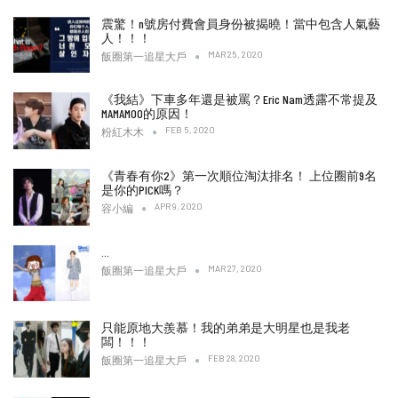
震驚！n號房付費會員身份被揭曉！當中包含人氣藝
人！！！
MAR 25, 2020
飯圈第一追星大戶
《我結》下車多年還是被罵？Eric Nam透露不常提及
MAMAMOO的原因！
FEB 5, 2020
粉紅木木
《青春有你2》第一次順位淘汰排名！ 上位圈前9名
是你的PICK嗎？
APR 9, 2020
容小編
…
MAR 27, 2020
飯圈第一追星大戶
只能原地大羨慕！我的弟弟是大明星也是我老
闆！！！
FEB 28, 2020
飯圈第一追星大戶