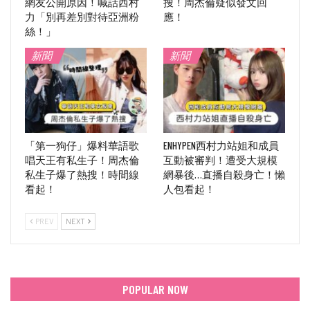
網友公開原因！喊話西村
搜！周杰倫疑似發文回
力「別再差別對待亞洲粉
應！
絲！」
新聞
新聞
「第一狗仔」爆料華語歌
ENHYPEN西村力站姐和成員
唱天王有私生子！周杰倫
互動被審判！遭受大規模
私生子爆了熱搜！時間線
網暴後…直播自殺身亡！懶
看起！
人包看起！
PREV
NEXT
POPULAR NOW