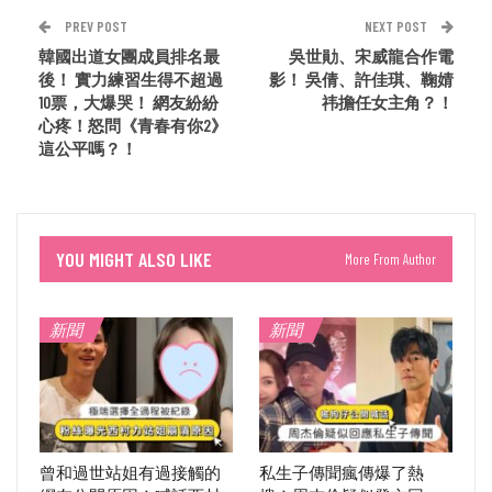
PREV POST
NEXT POST
韓國出道女團成員排名最
吳世勛、宋威龍合作電
後！ 實力練習生得不超過
影！ 吳倩、許佳琪、鞠婧
10票，大爆哭！ 網友紛紛
祎擔任女主角？！
心疼！怒問《青春有你2》
這公平嗎？！
YOU MIGHT ALSO LIKE
More From Author
新聞
新聞
曾和過世站姐有過接觸的
私生子傳聞瘋傳爆了熱