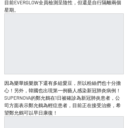
目前EVERGLOW全員檢測呈陰性，但還是自行隔離兩個
星期。
因為樂華娛樂旗下還有多組愛豆，所以粉絲們也十分擔
心！另外，韓國也出現第一例藝人感染新冠肺炎病例！
SUPERNOVA的鄭允鶴在1日被確診為新冠肺炎患者，公
司方面表示鄭允鶴為輕症患者，目前正在接受治療，希
望鄭允鶴可以早日康復！