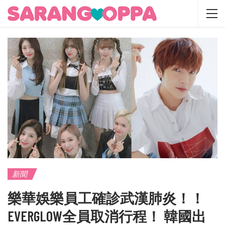
新聞
樂華娛樂員工確診武漢肺炎！！
EVERGLOW全員取消行程！ 韓國出