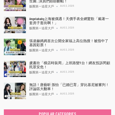
生圖…演員們紛紛刪帖！
AUG 2, 2026
飯圈第一追星大戶
Angelababy上海被偶遇！天價手表全網驚歎「戴著一
套房子逛街啊！」
AUG 2, 2026
飯圈第一追星大戶
張凌赫媽媽首次公開全家福上高位熱搜！被指中了
基因彩票！
AUG 2, 2026
飯圈第一追星大戶
虞書欣「橫店時裝周」上班路變T台！網友投訴罔顧
民眾安危！
AUG 2, 2026
飯圈第一追星大戶
無語！唐藝昕 孫怡「已婚已育」穿比基尼被審判！
評論區大翻車！
AUG 2, 2026
飯圈第一追星大戶
POPULAR CATEGORIES