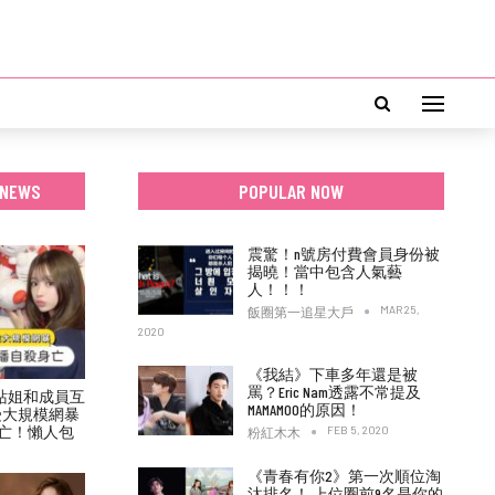
 NEWS
POPULAR NOW
震驚！n號房付費會員身份被
揭曉！當中包含人氣藝
人！！！
MAR 25,
飯圈第一追星大戶
2020
《我結》下車多年還是被
罵？Eric Nam透露不常提及
村力站姐和成員互
MAMAMOO的原因！
受大規模網暴
亡！懶人包
FEB 5, 2020
粉紅木木
《青春有你2》第一次順位淘
汰排名！ 上位圈前9名是你的