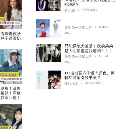
PICK嗎？
APR 9, 2020
容小編
…
MAR 27,
飯圈第一追星大戶
2020
子看蜘蛛俠吵
二兒子遭潑奶
只能原地大羨慕！我的弟弟
是大明星也是我老闆！！！
FEB 28,
飯圈第一追星大戶
2020
TXT推出官方手燈！顏色、獨
特功能卻引發爭議？
JAN 22, 2020
粉紅木木
絲應援！黃燦
論被扒！商務
工作室回應！