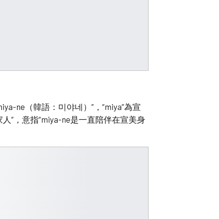
a-ne（韓語：미야네）”，“miya”為宣
家人”，意指“miya-ne是一直陪伴在宣美身