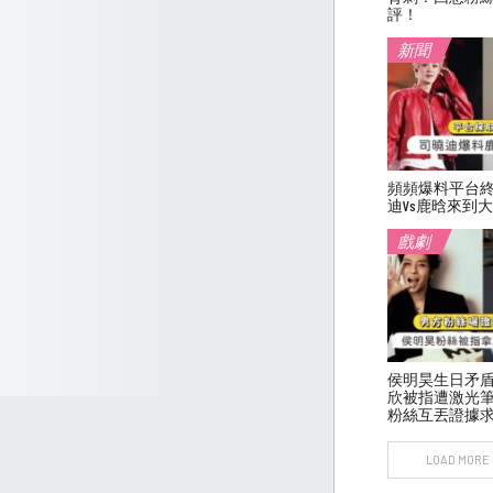
評！
新聞
頻頻爆料平台
迪vs鹿晗來到
戲劇
侯明昊生日矛
欣被指遭激光
粉絲互丟證據
LOAD MORE