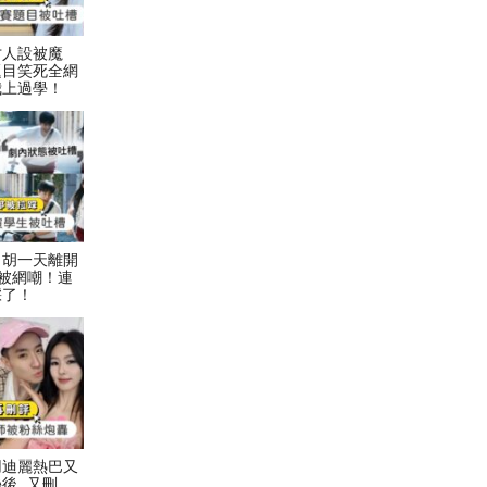
才人設被魔
題目笑死全網
我上過學！
！胡一天離開
被網嘲！連
踩了！
用迪麗熱巴又
後…又刪