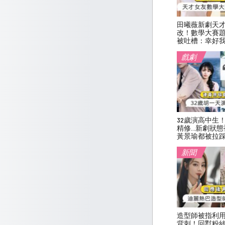
田曦薇新劇天
改！數學大賽
被吐槽：幸好
戲劇
32歲演高中生
精修…新劇狀態
黃景瑜都被拉
新聞
造型師被指利
背刺！回懟粉絲