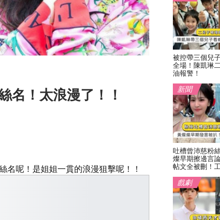
被控帶三個兒
全場！陳凱琳
油報警！
新聞
粉絲名！太浪漫了！！
吐槽曾沛慈粉
燦早期擦邊言
帖文全被刪！
粉絲名呢！是姐姐一貫的浪漫狙擊呢！！
戲劇