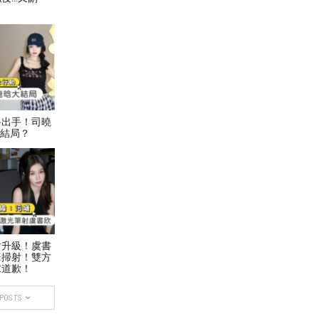
終出手！司曉
大結局？
盾升級！虞書
筆掃射！雙方
求道歉！
 POSTS