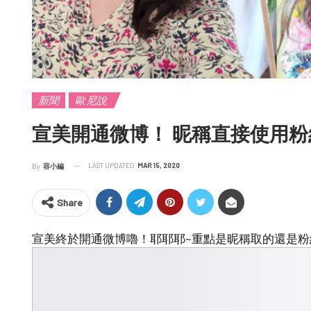
新聞
歐尼說
宣美開通微博！ 昵稱直接使用
LAST UPDATED
MAR 15, 2020
By
容小編
Share
宣美終於開通微博嚕！耶耶耶~重點是昵稱取的還是