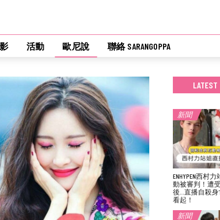
影
活動
歐尼說
聯絡 SARANGOPPA
LATEST
新聞
ENHYPEN西
動被審判！遭
後…直播自殺身
看起！
新聞