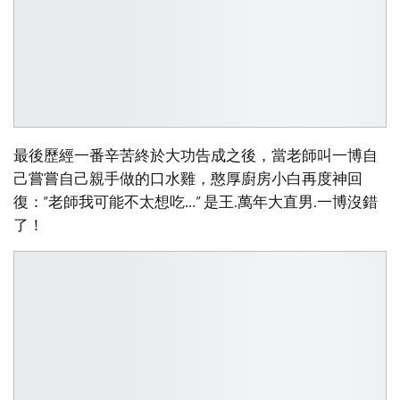
最後歷經一番辛苦終於大功告成之後，當老師叫一博自
己嘗嘗自己親手做的口水雞，憨厚廚房小白再度神回
復：“老師我可能不太想吃…” 是王.萬年大直男.一博沒錯
了！