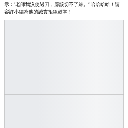
示：“老師我沒使過刀，應該切不了絲。” 哈哈哈哈！請
容許小編為他的誠實拒絕鼓掌！