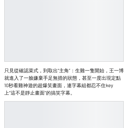
只見從確認菜式，到取出“主角”：生雞一隻開始，王一博
就進入了一臉嫌棄手足無措的狀態，甚至一度出現定點
10秒看雞神遊的超爆笑畫面，連字幕組都忍不住key
上“這不是靜止畫面”的搞笑字幕。