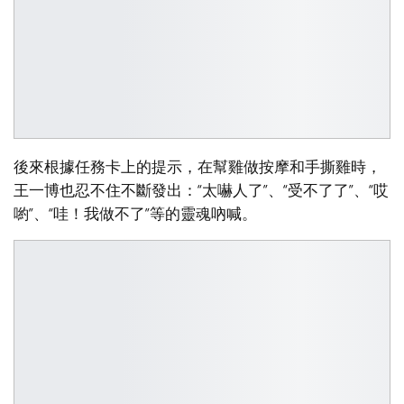
後來根據任務卡上的提示，在幫雞做按摩和手撕雞時，
王一博也忍不住不斷發出：“太嚇人了”、“受不了了”、“哎
喲”、“哇！我做不了”等的靈魂吶喊。