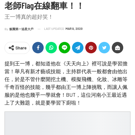
老師Flag在線翻車！！
王一博真的超好笑！
LAST UPDATED
MAR 9, 2020
By
飯圈第一追星大戶
Share
提到王一博，都知道他在《天天向上》裡可說是學習擔
當！舉凡有新才藝或技能，主持群代表一般都會由他出
任，於是不管什麼開挖土機、模擬飛機、化妝、冰雕等
千奇百怪的技能，幾乎都由王一博上陣挑戰，而讓人佩
服的是他也幾乎一學就會！BUT，這位河南小王最近遇
上了大難題，就是要學習下廚啦！