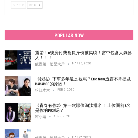
PREV
NEXT
POPULAR NOW
震驚！n號房付費會員身份被揭曉！當中包含人氣藝
人！！！
MAR 25, 2020
飯圈第一追星大戶
《我結》下車多年還是被罵？Eric Nam透露不常提及
MAMAMOO的原因！
FEB 5, 2020
粉紅木木
《青春有你2》第一次順位淘汰排名！ 上位圈前9名
是你的PICK嗎？
APR 9, 2020
容小編
…
MAR 27, 2020
飯圈第一追星大戶