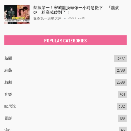
熱搜第一！宋威龍換頭像一小時急撤下！「龍麥
CP」粉高喊磕到了！
AUG 3, 2026
飯圈第一追星大戶
POPULAR CATEGORIES
新聞
13477
綜藝
2769
戲劇
2596
音樂
431
歐尼說
302
電影
186
流行
43