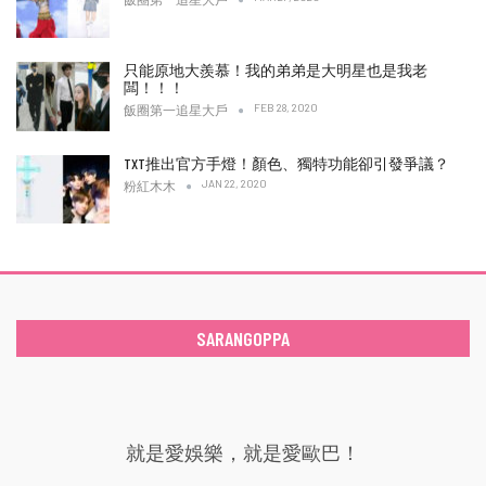
只能原地大羨慕！我的弟弟是大明星也是我老
闆！！！
FEB 28, 2020
飯圈第一追星大戶
TXT推出官方手燈！顏色、獨特功能卻引發爭議？
JAN 22, 2020
粉紅木木
SARANGOPPA
就是愛娛樂，就是愛歐巴！