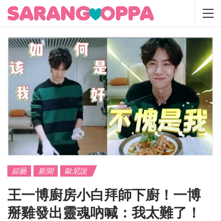
綜藝
新聞
歐尼說
王一博廚房小白拜師下廚！一博
掰雞發出靈魂吶喊：我太難了！