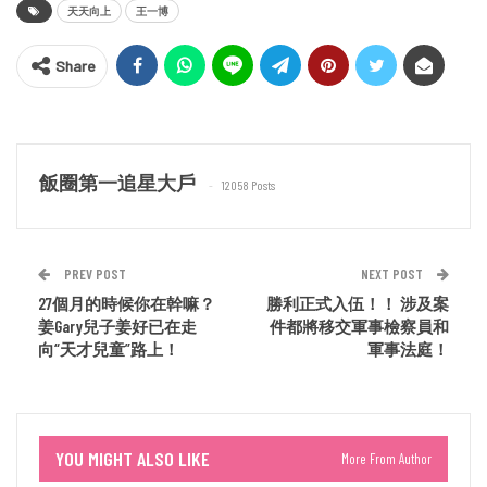
天天向上
王一博
Share
飯圈第一追星大戶
12058 Posts
PREV POST
NEXT POST
27個月的時候你在幹嘛？
勝利正式入伍！！ 涉及案
姜Gary兒子姜好已在走
件都將移交軍事檢察員和
向“天才兒童”路上！
軍事法庭！
YOU MIGHT ALSO LIKE
More From Author