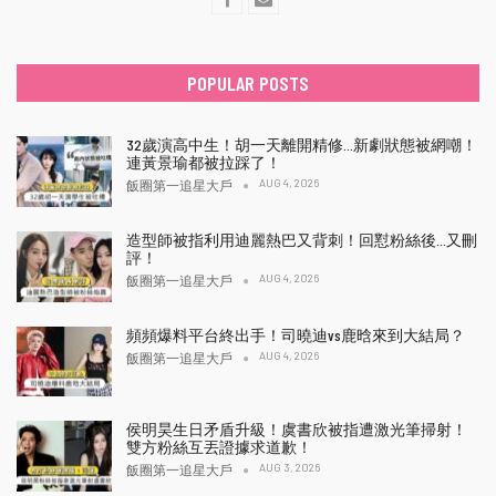
POPULAR POSTS
32歲演高中生！胡一天離開精修…新劇狀態被網嘲！
連黃景瑜都被拉踩了！
AUG 4, 2026
飯圈第一追星大戶
造型師被指利用迪麗熱巴又背刺！回懟粉絲後…又刪
評！
AUG 4, 2026
飯圈第一追星大戶
頻頻爆料平台終出手！司曉迪vs鹿晗來到大結局？
AUG 4, 2026
飯圈第一追星大戶
侯明昊生日矛盾升級！虞書欣被指遭激光筆掃射！
雙方粉絲互丟證據求道歉！
AUG 3, 2026
飯圈第一追星大戶