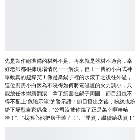
先是製作組準備的材料不足、再來就是器材不適合，幸
好老師都根據現場情況一一解決，但王一博的小白式神
舉動真的超爆笑！像是當鍋子裡的水滾了之後往外溢，
這位廚房小白因為不曉得如何將電磁爐的火力調小，只
能放任水繼續翻滾，拿了紙圍在鍋子周圍，節目組也不
得不配上“危險示範”的警示語！節目播出之後，粉絲也紛
紛下場懟自家偶像：“公司沒被你燒了正是萬幸啊哈哈
哈！”、“我擔心他把房子燒了！”、“硬煮，繼續給我煮！”