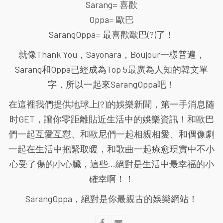
Sarang= 喜歡
Oppa= 歐巴
SarangOppa= 最喜歡歐巴(?)了！
就像Thank You，Sayonara，Boujour一樣普遍，
Sarang和Oppa已經成為Top 5最廣為人知的韓文單
字，所以一起來SarangOppa吧！
在這裡我們提供地球上(?)的娛樂新聞，第一手消息随
时GET，讓你零距離貼近生活中的娛樂資訊！和歐巴
們一起互愛互懟、和歐尼們一起相親相愛、和偶像劇
一起在生活中抱緊取暖，和歌曲一起療愈現實中不小
心受了傷的小心臟，這些...絕對是生活中最幸福的小
確幸啊！！
SarangOppa，絕對是你最親古的娛樂網站！