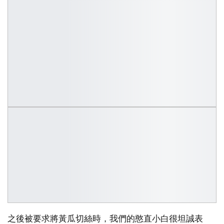
之後被要求將黃瓜切絲時，我們的憨直小白很坦誠表