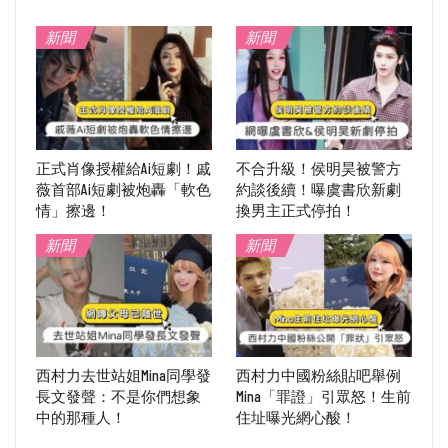
新聞
新聞
正式肖像授權給Ai短劇！戚
不合升級！侯明昊被警方
薇首部Ai短劇被炮轟「軟色
約談後續！曝虞書欣新劇
情」擦邊！
換男主正式停拍！
新聞
新聞
西村力去世站姐Mina同學發
西村力中國粉絲貼吧舉例
長文發聲：不是你們想象
Mina「罪證」引眾怒！生前
中的那種人！
住址曝光網心酸！