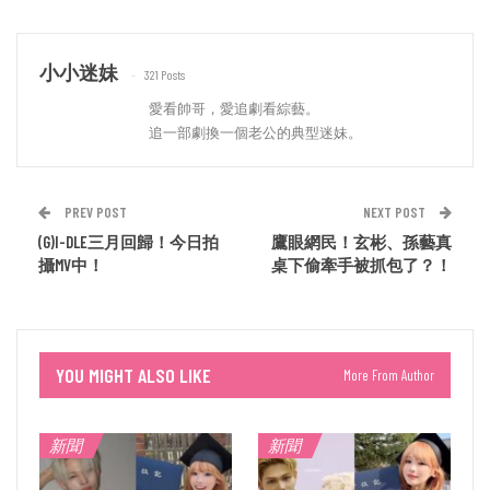
小小迷妹
321 Posts
愛看帥哥，愛追劇看綜藝。
追一部劇換一個老公的典型迷妹。
PREV POST
NEXT POST
(G)I-DLE三月回歸！今日拍
鷹眼網民！玄彬、孫藝真
攝MV中！
桌下偷牽手被抓包了？！
YOU MIGHT ALSO LIKE
More From Author
新聞
新聞