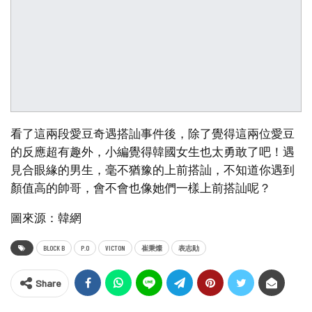
看了這兩段愛豆奇遇搭訕事件後，除了覺得這兩位愛豆
的反應超有趣外，小編覺得韓國女生也太勇敢了吧！遇
見合眼緣的男生，毫不猶豫的上前搭訕，不知道你遇到
顏值高的帥哥，會不會也像她們一樣上前搭訕呢？
圖來源：韓網
BLOCK B
P.O
VICTON
崔秉燦
表志勛
Share