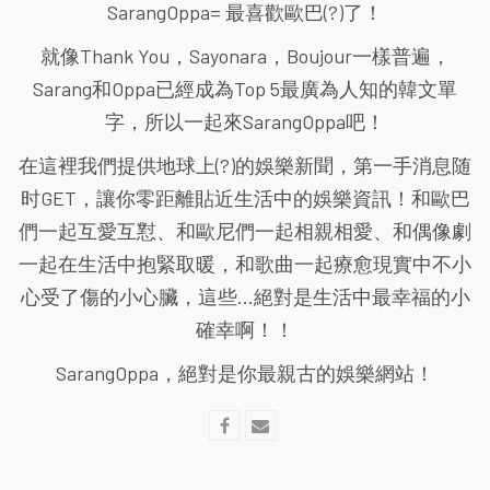
SarangOppa= 最喜歡歐巴(?)了！
就像Thank You，Sayonara，Boujour一樣普遍，
Sarang和Oppa已經成為Top 5最廣為人知的韓文單
字，所以一起來SarangOppa吧！
在這裡我們提供地球上(?)的娛樂新聞，第一手消息随
时GET，讓你零距離貼近生活中的娛樂資訊！和歐巴
們一起互愛互懟、和歐尼們一起相親相愛、和偶像劇
一起在生活中抱緊取暖，和歌曲一起療愈現實中不小
心受了傷的小心臟，這些...絕對是生活中最幸福的小
確幸啊！！
SarangOppa，絕對是你最親古的娛樂網站！