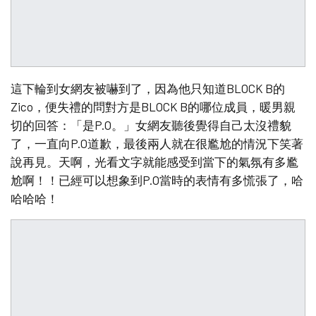
這下輪到女網友被嚇到了，因為他只知道BLOCK B的
Zico，便失禮的問對方是BLOCK B的哪位成員，暖男親
切的回答：「是P.O。」女網友聽後覺得自己太沒禮貌
了，一直向P.O道歉，最後兩人就在很尷尬的情況下笑著
說再見。天啊，光看文字就能感受到當下的氣氛有多尷
尬啊！！已經可以想象到P.O當時的表情有多慌張了，哈
哈哈哈！