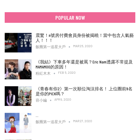
POPULAR NOW
震驚！n號房付費會員身份被揭曉！當中包含人氣藝
人！！！
MAR 25, 2020
飯圈第一追星大戶
《我結》下車多年還是被罵？Eric Nam透露不常提及
MAMAMOO的原因！
FEB 5, 2020
粉紅木木
《青春有你2》第一次順位淘汰排名！ 上位圈前9名
是你的PICK嗎？
APR 9, 2020
容小編
…
MAR 27, 2020
飯圈第一追星大戶