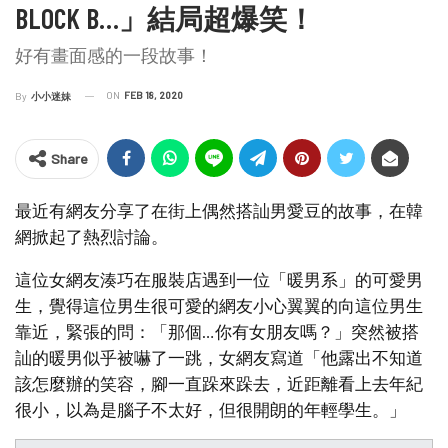
BLOCK B…」結局超爆笑！
好有畫面感的一段故事！
ON
FEB 18, 2020
By
小小迷妹
Share
最近有網友分享了在街上偶然搭訕男愛豆的故事，在韓
網掀起了熱烈討論。
這位女網友湊巧在服裝店遇到一位「暖男系」的可愛男
生，覺得這位男生很可愛的網友小心翼翼的向這位男生
靠近，緊張的問：「那個…你有女朋友嗎？」突然被搭
訕的暖男似乎被嚇了一跳，女網友寫道「他露出不知道
該怎麼辦的笑容，腳一直跺來跺去，近距離看上去年紀
很小，以為是腦子不太好，但很開朗的年輕學生。」