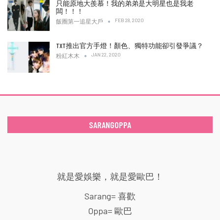
只能原地大羨慕！我的弟弟是大明星也是我老
闆！！！
FEB 28, 2020
飯圈第一追星大戶
TXT推出官方手燈！顏色、獨特功能卻引發爭議？
JAN 22, 2020
粉紅木木
SARANGOPPA
就是愛娛樂，就是愛歐巴！
Sarang= 喜歡
Oppa= 歐巴