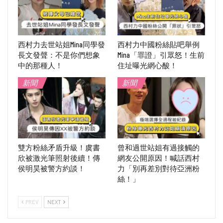
西村力去世站姐Mina同學發
西村力中國粉絲貼吧舉例
長文發聲：不是你們想象
Mina「罪證」引眾怒！生前
中的那種人！
住址曝光網心酸！
新聞
新聞
雙方粉絲矛盾升級！虞書
曾和過世站姐有過接觸的
欣被激光筆照射後續！傳
網友公開原因！喊話西村
侯明昊被警方約談！
力「別再差別對待亞洲粉
絲！」
PREV
NEXT