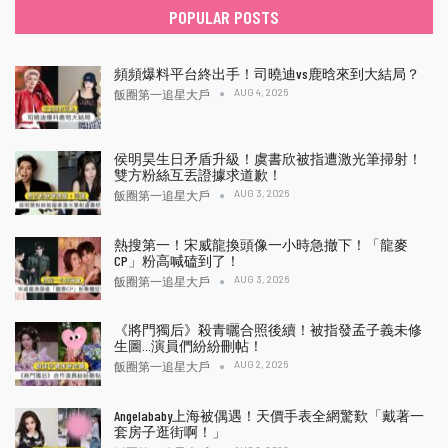
POPULAR POSTS
頻頻爆料平台終出手！司曉迪vs鹿晗來到大結局？
AUG 4, 2026
飯圈第一追星大戶
侯明昊生日矛盾升級！虞書欣被指遭激光筆掃射！
雙方粉絲互丟證據求道歉！
AUG 3, 2026
飯圈第一追星大戶
熱搜第一！宋威龍換頭像一小時急撤下！「龍麥
CP」粉高喊磕到了！
AUG 3, 2026
飯圈第一追星大戶
《將門獨后》殺青曬合照後續！被指發孟子義未修
生圖…演員們紛紛刪帖！
AUG 2, 2026
飯圈第一追星大戶
Angelababy上海被偶遇！天價手表全網驚歎「戴著一
套房子逛街啊！」