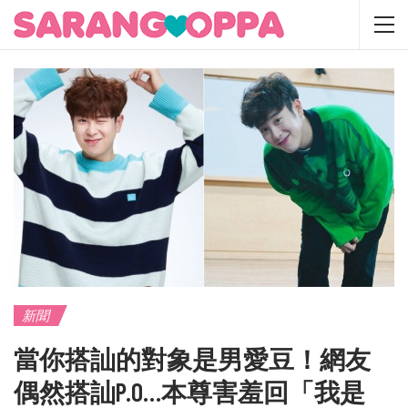
新聞
當你搭訕的對象是男愛豆！網友
偶然搭訕P.O…本尊害羞回「我是