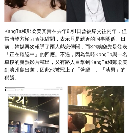
KangTa和鄭柔美其實在去年8月1日曾被爆交往兩年，但
當時雙方極力否認緋聞，表示只是親近的同事關係。日
前，韓媒再次報導了兩人熱戀傳聞，而SM娛樂先是發表
「正在確認中」的回應。不過，因為當時KangTa與一名
車模的親熱影片釋出，又有路人目擊到KangTa和鄭柔美
到濟州島出遊，因此他被冠上了「劈腿」、「渣男」的
稱號。