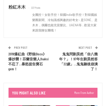
粉紅木木
337 Posts
女團控！女歌手控！韓國Indie歌手控！對韓國娛
樂圈新聞、冷知識感興趣的好奇女~ 是SONE、是
木木，偶爾也能充當樂比、UAENA等…歡迎大家
來跟我聊女團哦！
PREV POST
NEXT POST
2019爆紅曲《野狼Disco》
鬼鬼問劉昊然「你八幾
爆抄襲！芬蘭音樂人Ihaksi
年？」！97年生劉昊然答
不忍了…暴怒提告寶石
「22歲」…鬼鬼聽後崩潰
gem！
了！
YOU MIGHT ALSO LIKE
More From Author