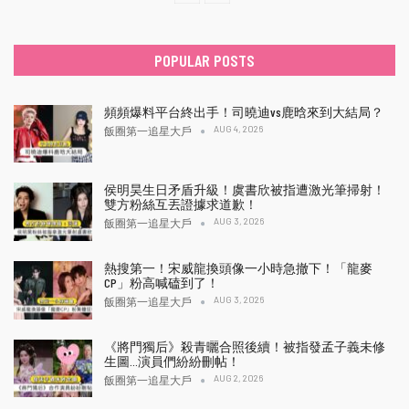
POPULAR POSTS
頻頻爆料平台終出手！司曉迪vs鹿晗來到大結局？
AUG 4, 2026
飯圈第一追星大戶
侯明昊生日矛盾升級！虞書欣被指遭激光筆掃射！
雙方粉絲互丟證據求道歉！
AUG 3, 2026
飯圈第一追星大戶
熱搜第一！宋威龍換頭像一小時急撤下！「龍麥
CP」粉高喊磕到了！
AUG 3, 2026
飯圈第一追星大戶
《將門獨后》殺青曬合照後續！被指發孟子義未修
生圖…演員們紛紛刪帖！
AUG 2, 2026
飯圈第一追星大戶