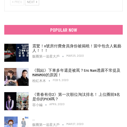
PREV
NEXT
POPULAR NOW
震驚！n號房付費會員身份被揭曉！當中包含人氣藝
人！！！
MAR 25, 2020
飯圈第一追星大戶
《我結》下車多年還是被罵？Eric Nam透露不常提及
MAMAMOO的原因！
FEB 5, 2020
粉紅木木
《青春有你2》第一次順位淘汰排名！ 上位圈前9名
是你的PICK嗎？
APR 9, 2020
容小編
…
MAR 27, 2020
飯圈第一追星大戶