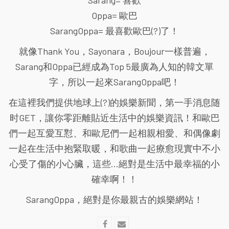
Sarang= 喜歡
Oppa= 歐巴
SarangOppa= 最喜歡歐巴(?)了！
就像Thank You，Sayonara，Boujour一樣普遍，
Sarang和Oppa已經成為Top 5最廣為人知的韓文單
字，所以一起來SarangOppa吧！
在這裡我們提供地球上(?)的娛樂新聞，第一手消息随
时GET，讓你零距離貼近生活中的娛樂資訊！和歐巴
們一起互愛互懟、和歐尼們一起相親相愛、和偶像劇
一起在生活中抱緊取暖，和歌曲一起療愈現實中不小
心受了傷的小心臟，這些...絕對是生活中最幸福的小
確幸啊！！
SarangOppa，絕對是你最親古的娛樂網站！