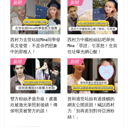
新聞
新聞
西村力去世站姐Mina同學發
西村力中國粉絲貼吧舉例
長文發聲：不是你們想象
Mina「罪證」引眾怒！生前
中的那種人！
住址曝光網心酸！
新聞
新聞
雙方粉絲矛盾升級！虞書
曾和過世站姐有過接觸的
欣被激光筆照射後續！傳
網友公開原因！喊話西村
侯明昊被警方約談！
力「別再差別對待亞洲粉
絲！」