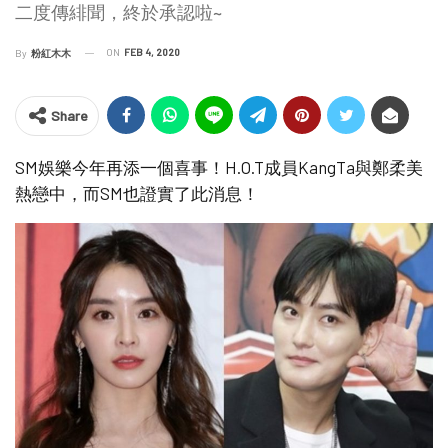
二度傳緋聞，終於承認啦~
ON
FEB 4, 2020
By
粉紅木木
Share
SM娛樂今年再添一個喜事！H.O.T成員KangTa與鄭柔美
熱戀中，而SM也證實了此消息！