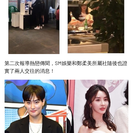
第二次報導熱戀傳聞，SM娛樂和鄭柔美所屬社隨後也證
實了兩人交往的消息！