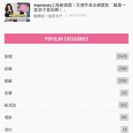
Angelababy上海被偶遇！天價手表全網驚歎「戴著一
套房子逛街啊！」
AUG 2, 2026
飯圈第一追星大戶
POPULAR CATEGORIES
新聞
13475
綜藝
2769
戲劇
2595
音樂
431
歐尼說
302
電影
186
流行
43