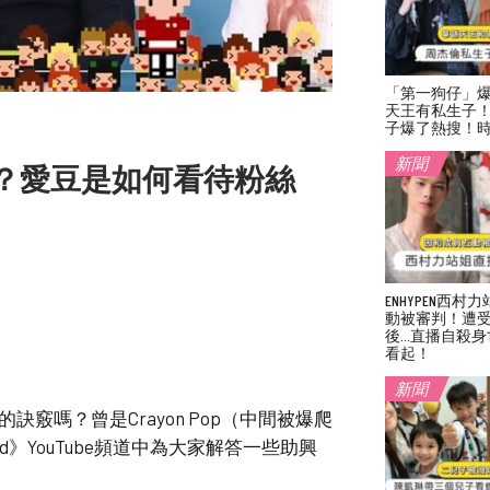
「第一狗仔」
天王有私生子
子爆了熱搜！
新聞
？愛豆是如何看待粉絲
ENHYPEN西
動被審判！遭
後…直播自殺身
看起！
新聞
竅嗎？曾是Crayon Pop（中間被爆爬
nd》YouTube頻道中為大家解答一些助興