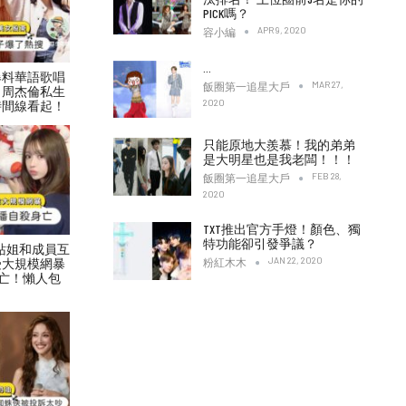
PICK嗎？
APR 9, 2020
容小編
…
爆料華語歌唱
MAR 27,
飯圈第一追星大戶
！周杰倫私生
2020
時間線看起！
只能原地大羨慕！我的弟弟
是大明星也是我老闆！！！
FEB 28,
飯圈第一追星大戶
2020
TXT推出官方手燈！顏色、獨
特功能卻引發爭議？
村力站姐和成員互
JAN 22, 2020
受大規模網暴
粉紅木木
亡！懶人包