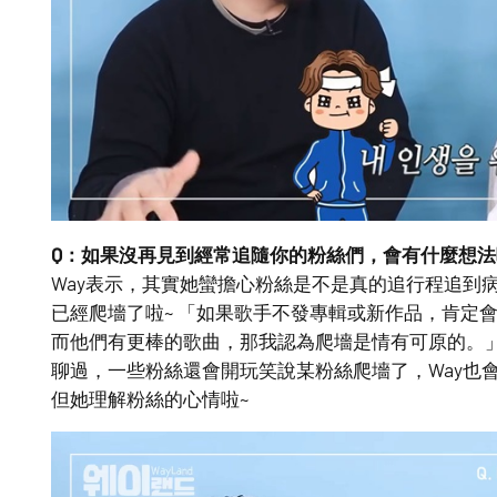
Q：如果沒再見到經常追隨你的粉絲們，會有什麼想法
Way表示，其實她蠻擔心粉絲是不是真的追行程追到
已經爬墻了啦~ 「如果歌手不發專輯或新作品，肯定
而他們有更棒的歌曲，那我認為爬墻是情有可原的。」
聊過，一些粉絲還會開玩笑說某粉絲爬墻了，Way也
但她理解粉絲的心情啦~