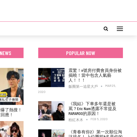
 NEWS
POPULAR NOW
震驚！n號房付費會員身份被
揭曉！當中包含人氣藝
人！！！
MAR 25,
飯圈第一追星大戶
2020
《我結》下車多年還是被
罵？Eric Nam透露不常提及
傳爆了熱搜！
MAMAMOO的原因！
文回應！
FEB 5, 2020
粉紅木木
《青春有你2》第一次順位淘
汰排名！ 上位圈前9名是你的