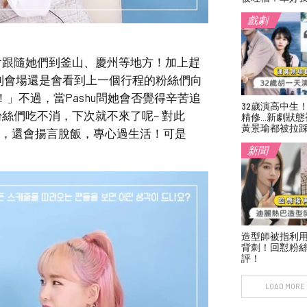
戲劇
會跟隨她們到釜山、慶州等地方！加上趕
到會場還是會看到上一個行程的粉絲們向
」不過，當Pashu問她會否覺得辛苦追
32歲演高中生
絲們吃不消，下次就不來了呢~ 對此
精修…新劇狀態
黃景瑜都被拉
床，還會揚言脫飯，專心過生活！可是
新聞
造型師被指利
背刺！回懟粉絲
評！
LOAD MORE