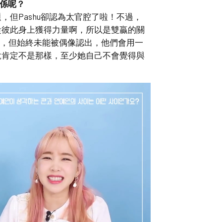
係呢？
，但Pashu卻認為太官腔了啦！不過，
從彼此身上獲得力量啊，所以是雙贏的關
星，但始終未能被偶像認出，他們會用一
說肯定不是那樣，至少她自己不會覺得與