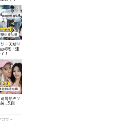
！胡一天離開
被網嘲！連
踩了！
用迪麗熱巴又
後…又刪
 POSTS