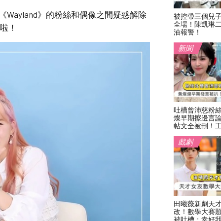
《Wayland》的粉絲和偶像之間疑惑解除
被控帶三個兒
全場！陳凱琳
法啦！
油報警！
新聞
吐槽曾沛慈粉
燦早期擦邊言
帖文全被刪！
戲劇
田曦薇新劇天
改！數學大賽
被吐槽：幸好