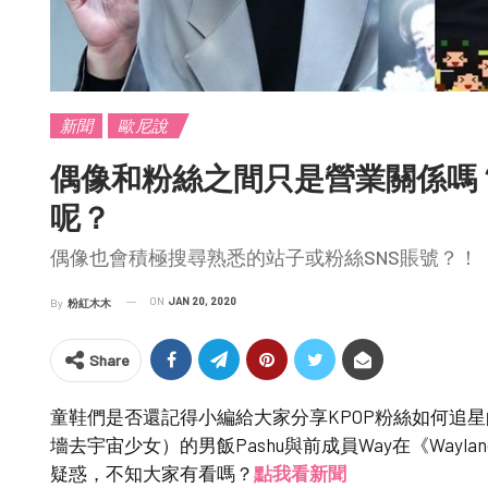
新聞
歐尼說
偶像和粉絲之間只是營業關係嗎
呢？
偶像也會積極搜尋熟悉的站子或粉絲SNS賬號？！
ON
JAN 20, 2020
By
粉紅木木
Share
童鞋們是否還記得小編給大家分享KPOP粉絲如何追星的訣
墻去宇宙少女）的男飯Pashu與前成員Way在《Wayla
疑惑，不知大家有看嗎？
點我看新聞