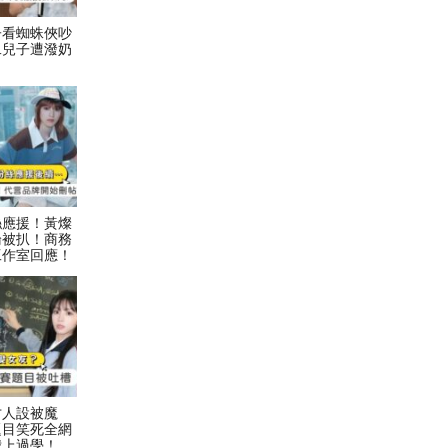
子看蜘蛛俠吵
二兒子遭潑奶
絲應援！黃燦
論被扒！商務
工作室回應！
才人設被魔
題目笑死全網
我上過學！