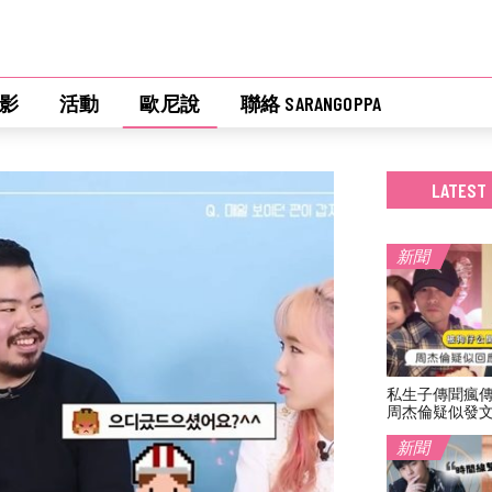
影
活動
歐尼說
聯絡 SARANGOPPA
LATEST
新聞
私生子傳聞瘋
周杰倫疑似發
新聞