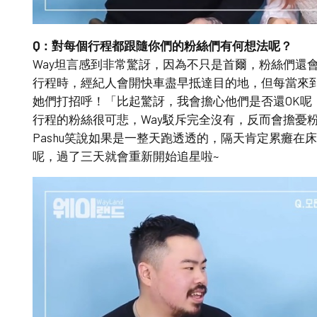
Q：對每個行程都跟隨你們的粉絲們有何想法呢？
Way坦言感到非常驚訝，因為不只是首爾，粉絲們還
行程時，經紀人會開快車盡早抵達目的地，但每當來
她們打招呼！「比起驚訝，我會擔心他們是否還OK呢！
行程的粉絲很可悲，Way駁斥完全沒有，反而會擔憂粉
Pashu笑說如果是一整天跑透透的，隔天肯定累癱在
呢，過了三天就會重新開始追星啦~