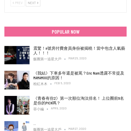
PREV
NEXT
POPULAR NOW
震驚！n號房付費會員身份被揭曉！當中包含人氣藝
人！！！
MAR 25, 2020
飯圈第一追星大戶
《我結》下車多年還是被罵？Eric Nam透露不常提及
MAMAMOO的原因！
FEB 5, 2020
粉紅木木
《青春有你2》第一次順位淘汰排名！ 上位圈前9名
是你的PICK嗎？
APR 9, 2020
容小編
…
MAR 27, 2020
飯圈第一追星大戶