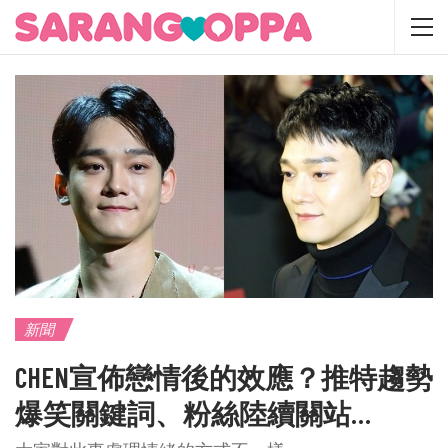
新聞
CHEN宣佈戀情後的效應？推特趨勢
爆笑關鍵詞、粉絲陸續關站…