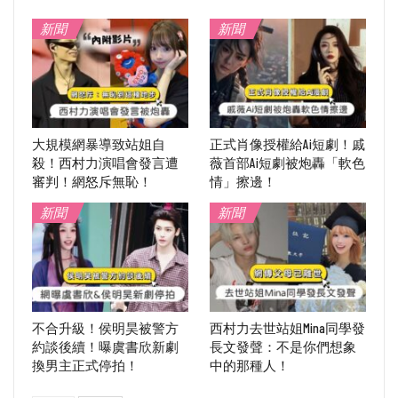
新聞
新聞
大規模網暴導致站姐自
正式肖像授權給Ai短劇！戚
殺！西村力演唱會發言遭
薇首部Ai短劇被炮轟「軟色
審判！網怒斥無恥！
情」擦邊！
新聞
新聞
不合升級！侯明昊被警方
西村力去世站姐Mina同學發
約談後續！曝虞書欣新劇
長文發聲：不是你們想象
換男主正式停拍！
中的那種人！