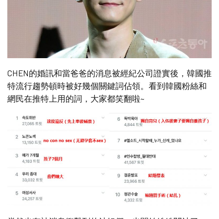
CHEN的婚訊和當爸爸的消息被經紀公司證實後，韓國推
特流行趨勢頓時被好幾個關鍵詞佔領。看到韓國粉絲和
網民在推特上用的詞，大家都笑翻啦~