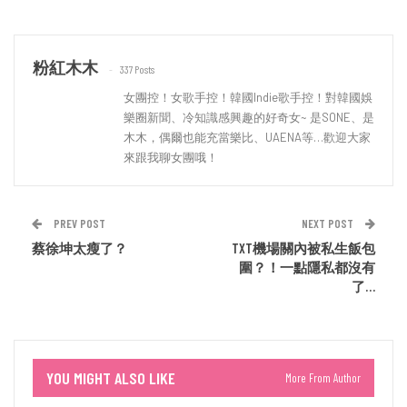
粉紅木木
337 Posts
女團控！女歌手控！韓國Indie歌手控！對韓國娛
樂圈新聞、冷知識感興趣的好奇女~ 是SONE、是
木木，偶爾也能充當樂比、UAENA等…歡迎大家
來跟我聊女團哦！
PREV POST
NEXT POST
蔡徐坤太瘦了？
TXT機場關內被私生飯包
圍？！一點隱私都沒有
了…
YOU MIGHT ALSO LIKE
More From Author