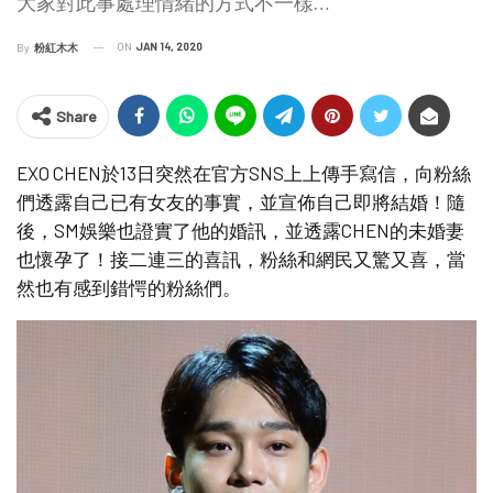
大家對此事處理情緒的方式不一樣…
ON
JAN 14, 2020
By
粉紅木木
Share
EXO CHEN於13日突然在官方SNS上上傳手寫信，向粉絲
們透露自己已有女友的事實，並宣佈自己即將結婚！隨
後，SM娛樂也證實了他的婚訊，並透露CHEN的未婚妻
也懷孕了！接二連三的喜訊，粉絲和網民又驚又喜，當
然也有感到錯愕的粉絲們。