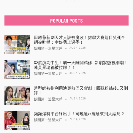
POPULAR POSTS
田曦薇新劇天才人設被魔改！數學大賽題目笑死全
網被吐槽：幸好我上過學！
AUG 4, 2026
飯圈第一追星大戶
32歲演高中生！胡一天離開精修…新劇狀態被網嘲！
連黃景瑜都被拉踩了！
AUG 4, 2026
飯圈第一追星大戶
造型師被指利用迪麗熱巴又背刺！回懟粉絲後…又刪
評！
AUG 4, 2026
飯圈第一追星大戶
頻頻爆料平台終出手！司曉迪vs鹿晗來到大結局？
AUG 4, 2026
飯圈第一追星大戶