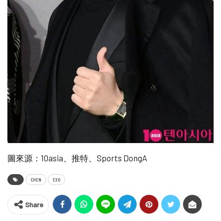
圖來源：10asia、推特、Sports DongA
CHEN
EXO
Share