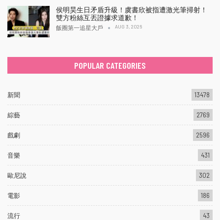
侯明昊生日矛盾升級！虞書欣被指遭激光筆掃射！
雙方粉絲互丟證據求道歉！
AUG 3, 2026
飯圈第一追星大戶
POPULAR CATEGORIES
新聞
13478
綜藝
2769
戲劇
2596
音樂
431
歐尼說
302
電影
186
流行
43