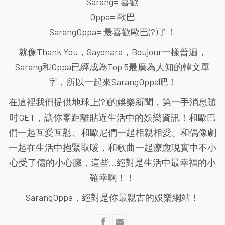
Sarang= 喜歡
Oppa= 歐巴
SarangOppa= 最喜歡歐巴(?)了！
就像Thank You，Sayonara，Boujour一樣普遍，
Sarang和Oppa已經成為Top 5最廣為人知的韓文單
字，所以一起來SarangOppa吧！
在這裡我們提供地球上(?)的娛樂新聞，第一手消息随
时GET，讓你零距離貼近生活中的娛樂資訊！和歐巴
們一起互愛互懟、和歐尼們一起相親相愛、和偶像劇
一起在生活中抱緊取暖，和歌曲一起療愈現實中不小
心受了傷的小心臟，這些...絕對是生活中最幸福的小
確幸啊！！
SarangOppa，絕對是你最親古的娛樂網站！